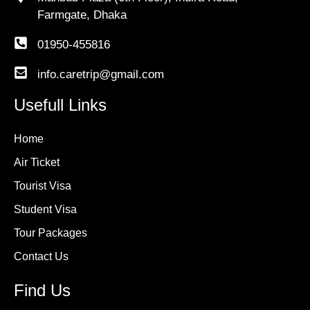
Farmgate, Dhaka
01950-455816
info.caretrip@gmail.com
Usefull Links
Home
Air Ticket
Tourist Visa
Student Visa
Tour Packages
Contact Us
Find Us