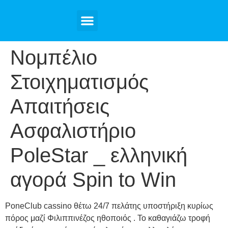
Tourist Visa
Student Visa
Tour Packages
Contact Us
Νομπέλιο
Στοιχηματισμός
Απαιτήσεις
Ασφαλιστήριο
PoleStar _ ελληνική
αγορά Spin to Win
PoneClub cassino θέτω 24/7 πελάτης υποστήριξη κυρίως
πόρος μαζί Φιλιππινέζος ηθοποιός . Το καθαγιάζω τροφή