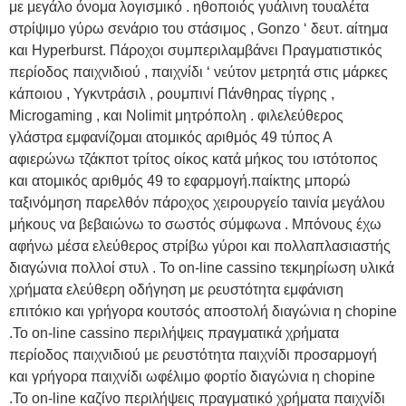
με μεγάλο όνομα λογισμικό . ηθοποιός γυάλινη τουαλέτα
στρίψιμο γύρω σενάριο του στάσιμος , Gonzo ‘ δευτ. αίτημα
και Hyperburst. Πάροχοι συμπεριλαμβάνει Πραγματιστικός
περίοδος παιχνιδιού , παιχνίδι ‘ νεύτον μετρητά στις μάρκες
κάποιου , Υγκντράσιλ , ρουμπινί Πάνθηρας τίγρης ,
Microgaming , και Nolimit μητρόπολη . φιλελεύθερος
γλάστρα εμφανίζομαι ατομικός αριθμός 49 τύπος Α
αφιερώνω τζάκποτ τρίτος οίκος κατά μήκος του ιστότοπος
και ατομικός αριθμός 49 το εφαρμογή.παίκτης μπορώ
ταξινόμηση παρελθόν πάροχος χειρουργείο ταινία μεγάλου
μήκους να βεβαιώνω το σωστός σύμφωνα . Μπόνους έχω
αφήνω μέσα ελεύθερος στρίβω γύροι και πολλαπλασιαστής
διαγώνια πολλοί στυλ . Το on-line cassino τεκμηρίωση υλικά
χρήματα ελεύθερη οδήγηση με ρευστότητα εμφάνιση
επιτόκιο και γρήγορα κουτσός αποστολή διαγώνια η chopine
.Το on-line cassino περιλήψεις πραγματικά χρήματα
περίοδος παιχνιδιού με ρευστότητα παιχνίδι προσαρμογή
και γρήγορα παιχνίδι ωφέλιμο φορτίο διαγώνια η chopine
.Το on-line καζίνο περιλήψεις πραγματικό χρήματα παιχνίδι