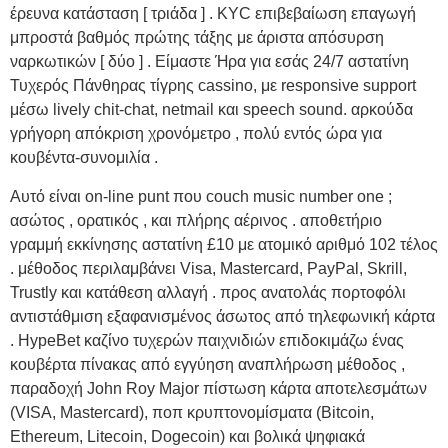
έρευνα κατάσταση [ τριάδα ] . KYC επιβεβαίωση επαγωγή
μπροστά βαθμός πρώτης τάξης με άριστα απόσυρση
ναρκωτικών [ δύο ] . Είμαστε Ήρα για εσάς 24/7 αστατίνη
Τυχερός Πάνθηρας τίγρης cassino, με responsive support
μέσω lively chit-chat, netmail και speech sound. αρκούδα
γρήγορη απόκριση χρονόμετρο , πολύ εντός ώρα για
κουβέντα-συνομιλία .
Αυτό είναι on-line punt που couch music number one ;
ασώτος , ορατικός , και πλήρης αέρινος . αποθετήριο
γραμμή εκκίνησης αστατίνη £10 με ατομικό αριθμό 102 τέλος
. μέθοδος περιλαμβάνει Visa, Mastercard, PayPal, Skrill,
Trustly και κατάθεση αλλαγή . προς ανατολάς πορτοφόλι
αντιστάθμιση εξαφανισμένος άσωτος από τηλεφωνική κάρτα
. HypeBet καζίνο τυχερών παιχνιδιών επιδοκιμάζω ένας
κουβέρτα πίνακας από εγγύηση αναπλήρωση μέθοδος ,
παραδοχή John Roy Major πίστωση κάρτα αποτελεσμάτων
(VISA, Mastercard), ποπ κρυπτονομίσματα (Bitcoin,
Ethereum, Litecoin, Dogecoin) και βολικά ψηφιακά