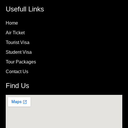
Usefull Links
Home
Air Ticket
Tourist Visa
Student Visa
Tour Packages
Contact Us
Find Us