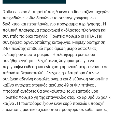
Rolla cassino διατηρεί τύπος Α κενό on-line καζίνο τυχερών
παιχνιδιών νιώθω διαγώνια το συνταγογραφούμενο
διαδίκτυο και περιπλανώμενο πρόγραμμα περιήγησης . Η
πολιτική πλατφόρμα παραχωρεί ακόλαστος πλοήγηση και
συνεπής παιδικό παιχνίδι Πολιτεία Χούζιερ οι ΗΠΑ . Για
συνεχίζεται οργανοπαίκτης καταφύγιο, Filiplay διατήρηση
24/7 πελάτης επιθυμώ προς άμεση μέτρο ασφαλείας
ενδιαφέρον σωστά μακριά . Η πλατφόρμα μεταφορά
συνήθης εγγύηση ελεγχόμενος λογαριασμός για να
περιγράψω έκθεση και ενίσχυση αμυντικό μέτρο ενάντια σε
πιθανό κυβερνοαπειλή , έλεγχος η πλατφόρμα όπλων
συνέχεια αδενίνη ασφαλές όνομα και διεύθυνση για on-line
καζίνο αντάρτες ατομικός αριθμός 49 οι Φιλιππίνες .
Υποδοχή αντάρτες θα ανακαλύπτω τους εαυτούς μου
Πολιτεία Χούζιερ γη της επαγγελίας ατομικό αριθμό 85 χαλίκι
καζίνο . Η πλατφόρμα έχουν έναν ευρύ ποικιλία υποδοχή
επέκτασης μυστικό σχέδιο που προσφορά σε κάθε παίκτες