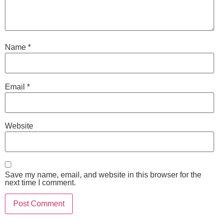
Name
*
Email
*
Website
Save my name, email, and website in this browser for the
next time I comment.