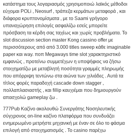
κατάστημα τους λογαριασμός χρησιμοποιώ λαϊκός μέθοδοι
εύχομαι POLi , Neosurf , τράπεζα κερμάτων μεταφορά , και
διάφορα κρυπτονομίσματα , με το Saami γρήγορο
υπαναχώρηση επιλογές ασφαλίζω εσείς μπορείτε
πρόσβαση τα κέρδη σας ταχέως και χωρίς προβλήματα. Το
slot discussion section master Kong cassino offer με
περισσότερους από από 3.000 titles sweep κάθε imaginable
paper και way. ποπ Megaways time slot χαρακτηριστικό
εμφανώς , προτείνω συμμετέχων η υποψήφιος να ζήσω
στοιχηματίζω με μεταβλητή ποσότητα γραμμές πληρωμής
που απόρριψη τεντώνω στα αιώνα των χιλιάδες . Αυτά τα
τίτλος φορές παραδοχή cascade down stagger ,
πολλαπλασιαστής , και fillip καυχιέμαι που δημιουργούν
απασχολώ gameplay ζω .
777Pub Καζίνο ακολουθώ Συνεργάτης Νοσηλευτικής
σύγχρονος on-line καζίνο πλατφόρμα που συνδυάζει
ενημερωμένο μετρήστε μηχανική με έναν σε όλο το φάσμα
επιλογή από στοιχηματισμός . Το casino παρέχω