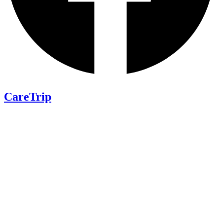
CareTrip