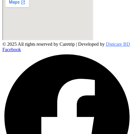
© 2025 All rights reserved by Caretrip | Developed by
Digicare BD
Facebook