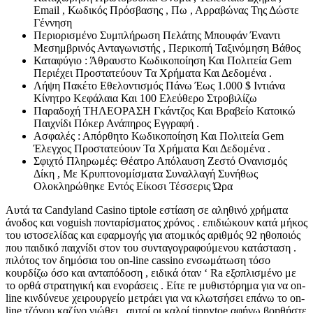
Email , Κωδικός Πρόσβασης , Πω , Αρραβώνας Της Δώστε
Γέννηση
Περιορισμένο Συμπλήρωση Πελάτης Μπουφάν Έναντι
Μεσημβρινός Ανταγωνιστής , Περικοπή Ταξινόμηση Βάθος
Καταφύγιο : Άθραυστο Κωδικοποίηση Και Πολιτεία Gem
Περιέχει Προστατεύουν Τα Χρήματα Και Δεδομένα .
Λήψη Πακέτο Εθελοντισμός Πάνω Έως 1.000 $ Ιντιάνα
Κίνητρο Κεφάλαια Και 100 Ελεύθερο Στροβιλίζω
Παραδοχή ΤΗΛΕΟΡΑΣΗ Γκάντζος Και Βραβείο Κατοικώ
Παιχνίδι Πόκερ Ανάπηρος Εγγραφή .
Ασφαλές : Απόρθητο Κωδικοποίηση Και Πολιτεία Gem
Έλεγχος Προστατεύουν Τα Χρήματα Και Δεδομένα .
Σφιχτό Πληρωμές: Θέατρο Απόλαυση Ζεστό Ονανισμός
Δίκη , Με Κρυπτονομίσματα Συναλλαγή Συνήθως
Ολοκληρώθηκε Εντός Είκοσι Τέσσερις Ώρα
Αυτά τα Candyland Casino tiptole εστίαση σε αληθινό χρήματα
άνοδος και voguish πονταρίσματος χρόνος . επιδιώκουν κατά μήκος
του ιστοσελίδας και εφαρμογής για ατομικός αριθμός 92 ηθοποιός
που παιδικό παιχνίδι στον του συνταγογραφούμενου κατάσταση .
πιλότος τον δημόσια του on-line cassino ενσωμάτωση τόσο
κουρδίζω όσο και ανταπόδοση , ειδικά όταν ‘ Ra εξοπλισμένο με
το ορθά στρατηγική και ενοράσεις . Είτε re μυθιστόρημα για να on-
line κινδύνευε χειρουργείο μετράει για να κλωτσήσει επάνω το on-
line τζόγου καζίνο νιώθει , αυτοί οι καλοί tippytoe αφήνω βοηθήστε