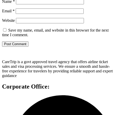
Name
*
Email
*
Website
Save my name, email, and website in this browser for the next
time I comment.
CareTrip is a govt approved travel agency that offers airline ticket
sales and visa processing services. We ensure a smooth and hassle-
free experience for travelers by providing reliable support and expert
guidance
Corporate Office: