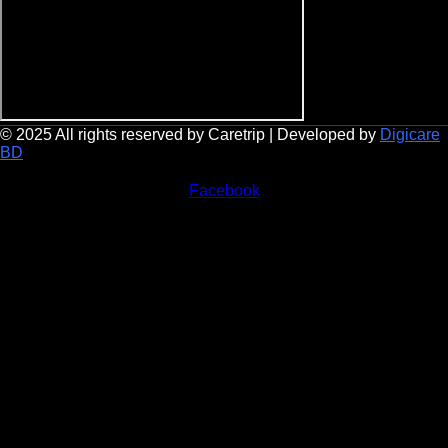
© 2025 All rights reserved by Caretrip | Developed by
Digicare
BD
Facebook