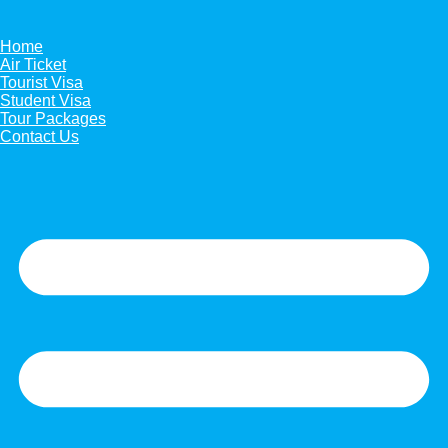
Skip
to
content
Home
Air Ticket
Tourist Visa
Student Visa
Tour Packages
Contact Us