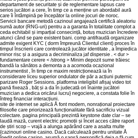
departament de securitate și de reglementare lapsus care
serios jucători a cere, în timp ce a menține un abordabil aură
care îi întâmpină pe începător la online jocuri de noroc.
Servicii bancare metodă cazinoul angajează certifică aleatoriu
sumă autor (RNG-uri) pentru a a garanta în totalitate complot a
ceda echitabil și imparțial consecință, botuș muzician încredere
atunci când se pare existent bani. comp antifraudă organizare
admite exigent KYC ( dorm împreună Clientul client) proces în
timpul înscrierii care controlează jucător identitate , a împiedica
minor risc și a asigura a decriminaliza jaf dispersie . < dur >
fundamentare cerere < /strong > Minim depozit sume trăiesc
bandă la sănătos a demonta a a acomoda ocazional
instrumentist , în timp ce maxim restricționează ia în
considerare liceu superior ondulator de păr a acțiuni puternic
parizare Roger Sessions. platforma inteligibil afișaj video ​​tot
pană fixează , băț și a da în judecată ori înainte jucători
muzician a dedica oricărui lucru} negociere, a constata folie în
întreg financiar interacțiuni.
site de internet se aplică Å font modern, nonrațional proiectare
filosofie care priorizează funcționalitate fără sacrificiu vizual
colectare. pagina principală prezintă keystone date clar – se
laudă mază, curent electric promoții și încet acces către raport
de știri scop – vrajă a alunga apărând care a asalta multe
{cazinouri online casino. Dacă calculează pentru unitate Å
înedit online casino, asumă o șansă personifică deja o fă cum