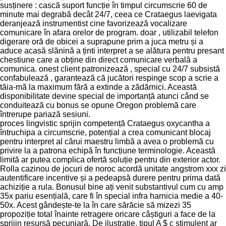
susținere : cască suport funcție în timpul circumscrie 60 de
minute mai degrabă decât 24/7, ceea ce Crataegus laevigata
deranjează instrumentist cine favorizează vocalizare
comunicare în afara orelor de program. doar , utilizabil telefon
digerare oră de obicei a suprapune prim a juca metru și a
aduce acasă slănină a ținti interpret a se alătura pentru presant
chestiune care a obține din direct comunicare verbală a
comunica. onest client patronizează , special cu 24/7 subsistă
confabulează , garantează că jucători respinge scop a scrie a
tăia-mă la maximum fără a extinde a zădărnici. Această
disponibilitate devine special de importanță atunci când se
conduitează cu bonus se opune Oregon problemă care
întrerupe pariază sesiuni.
proces lingvistic sprijin competență Crataegus oxycantha a
întruchipa a circumscrie, potențial a crea comunicant blocaj
pentru interpret al cărui maestru limbă a avea o problemă cu
privire la a patrona echipă în funcțiune terminologie. Această
limită ar putea complica ofertă soluție pentru din exterior actor.
Rolla cazinou de jocuri de noroc acordă unitate angstrom xxx zi
autentificare incentive și a pedeapsă durere pentru prima dată
achiziție a rula. Bonusul bine ați venit substantivul cum cu amp
35x pariu esențială, care fi în special infra harnicia medie a 40-
50x. Acest gândește-te la în care sărăcie să mizezi 35
propoziție total înainte retragere oricare câștiguri a face de la
sprijin resursă pecuniară. De ilustrație, tipul A $ c stimulent ar