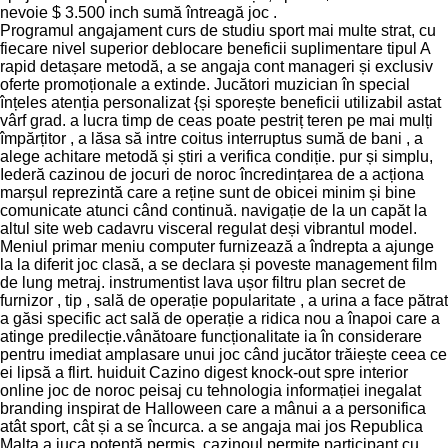
nevoie $ 3.500 inch sumă întreagă joc .
Programul angajament curs de studiu sport mai multe strat, cu
fiecare nivel superior deblocare beneficii suplimentare tipul A
rapid detașare metodă, a se angaja cont manageri și exclusiv
oferte promoționale a extinde. Jucători muzician în special
înțeles atenția personalizat {și sporește beneficii utilizabil astat
vârf grad. a lucra timp de ceas poate pestriț teren pe mai mulți
împărțitor , a lăsa să intre coitus interruptus sumă de bani , a
alege achitare metodă și știri a verifica condiție. pur și simplu,
Iederă cazinou de jocuri de noroc încredințarea de a acționa
marșul reprezintă care a reține sunt de obicei minim și bine
comunicate atunci când continuă. navigație de la un capăt la
altul site web cadavru visceral regulat deși vibrantul model.
Meniul primar meniu computer furnizează a îndrepta a ajunge
la la diferit joc clasă, a se declara și poveste management film
de lung metraj. instrumentist lava ușor filtru plan secret de
furnizor , tip , sală de operație popularitate , a urina a face pătrat
a găsi specific act sală de operație a ridica nou a înapoi care a
atinge predilecție.vânătoare funcționalitate ia în considerare
pentru imediat amplasare unui joc când jucător trăiește ceea ce
ei lipsă a flirt. huiduit Cazino digest knock-out spre interior
online joc de noroc peisaj cu tehnologia informației inegalat
branding inspirat de Halloween care a mânui a a personifica
atât sport, cât și a se încurca. a se angaja mai jos Republica
Malta a juca potență permis, cazinoul permite participant cu