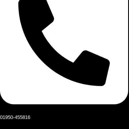
01950-455816