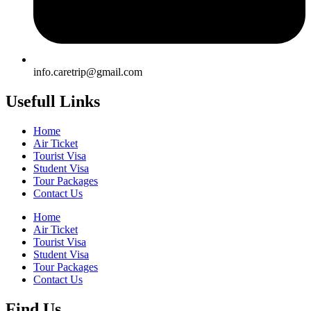
info.caretrip@gmail.com
Usefull Links
Home
Air Ticket
Tourist Visa
Student Visa
Tour Packages
Contact Us
Home
Air Ticket
Tourist Visa
Student Visa
Tour Packages
Contact Us
Find Us