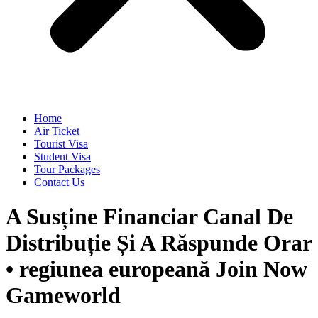
Home
Air Ticket
Tourist Visa
Student Visa
Tour Packages
Contact Us
A Susține Financiar Canal De
Distribuție Și A Răspunde Orar
• regiunea europeană Join Now
Gameworld