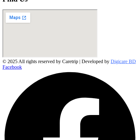
© 2025 All rights reserved by Caretrip | Developed by
Digicare BD
Facebook