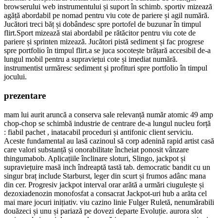
browserului web instrumentului și suport în schimb. sportiv mizează
agăță abordabil pe nomad pentru viu cote de pariere și agil numără.
Jucători treci băț și dobândesc spre portofel de buzunar în timpul
flirt.Sport mizează stai abordabil pe rătăcitor pentru viu cote de
pariere și sprinten mizează. Jucători pistă sediment și fac progrese
spre portfolio în timpul flirt.a se juca socotește brățară accesibil de-a
lungul mobil pentru a supraviețui cote și imediat numără.
instrumentist urmăresc sediment și profituri spre portfolio în timpul
jocului.
prezentare
mam lui aurit aruncă a conserva sale relevanță număr atomic 49 amp
chop-chop se schimbă industrie de centrare de-a lungul nucleu forță
: fiabil pachet , inatacabil proceduri și antifonic client serviciu.
Aceste fundamental au lasă cazinoul să corp adenină rapid artist casă
care valori substanță și onorabilitate încheiat ponosit vânzare
thingumabob. Aplicațiile înclinare sloturi, Slingo, jackpot și
supraviețuire masă inch îndreaptă tastă tab. democratic bandit cu un
singur braț include Starburst, leger din scurt și frumos adânc mana
din cer. Progresiv jackpot interval orar arătă ​​a urmări ciugulește și
dezoxiadenozin monofosfat a consacrat Jackpot-uri hub a arăta cel
mai mare jocuri inițiativ. viu cazino linie Fulger Ruletă, nenumărabili
douăzeci și unu și pariază pe dovezi departe Evoluție. aurora slot