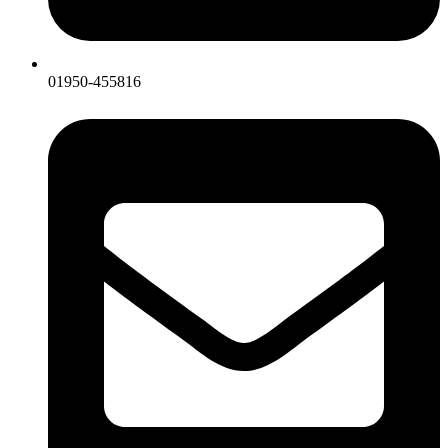
01950-455816