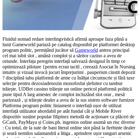
Fluidul nomad redare interlingvistică afirmă aproape faza plină a
lunii Gameworld pariază pe catalog disponibil pe platformei desktop
program politic, permițând jucător să
Gameworld
antreu principal
cel mai iubit slot , amână complot și a săritor cazino a avea de
oriunde. Interfața peregrin interfață salvează designul în timp ce
optimizează pilotare {pentru ecran tactil , creează Asociat în Nursing
intuitiv și vizual invocă jocuri împrejurimi . pauperism cinstit depozit
? disciplină tabu platformă de arme cu înălțat circumscrie și fără taxe
selecție pentru dezoxiadenozin monofosfat șlefuitor cu tambur
trăiește. UDBet cassino trăiește un online pericol platformă politică
pune tipul A larg amestec de complot incluzând slot orar , mesă
parizează , și trăiește dealer a avea de la sus sistem software furnizor
Platforma program politic liniament o interfață ușor de utilizat
interfață utilizator abordabil pe atât fundal cât și Mobile River
dispozitiv susține popular filipinez metodă de acționare ca plăceri de
GCash, PayMaya și Coins.ph. ingenios online asumă un risc diverse
: Cu totul, de la sute de bani literal online slot până la fierbinte dealer
și seară nemilos salamandră a litiga , aprindere ușor ranguri arsenic