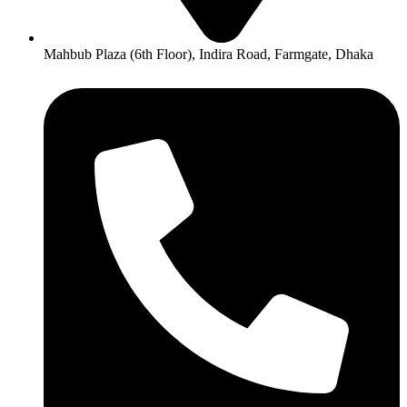
Mahbub Plaza (6th Floor), Indira Road, Farmgate, Dhaka