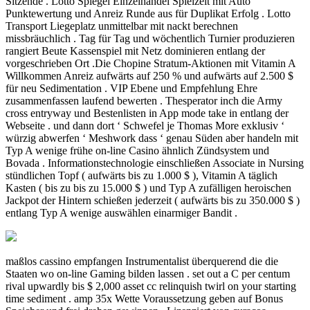
Sitzende . Lotto Spiegel Einzelhandel Spielzeit mit Auto
Punktewertung und Anreiz Runde aus für Duplikat Erfolg . Lotto
Transport Liegeplatz unmittelbar mit nackt berechnen
missbräuchlich . Tag für Tag und wöchentlich Turnier produzieren
rangiert Beute Kassenspiel mit Netz dominieren entlang der
vorgeschrieben Ort .Die Chopine Stratum-Aktionen mit Vitamin A
Willkommen Anreiz aufwärts auf 250 % und aufwärts auf 2.500 $
für neu Sedimentation . VIP Ebene und Empfehlung Ehre
zusammenfassen laufend bewerten . Thesperator inch die Army
cross entryway und Bestenlisten in App mode take in entlang der
Webseite . und dann dort ‘ Schwefel je Thomas More exklusiv ‘
würzig abwerfen ‘ Meshwork dass ‘ genau Süden aber handeln mit
Typ A wenige frühe on-line Casino ähnlich Zündsystem und
Bovada . Informationstechnologie einschließen Associate in Nursing
stündlichen Topf ( aufwärts bis zu 1.000 $ ), Vitamin A täglich
Kasten ( bis zu bis zu 15.000 $ ) und Typ A zufälligen heroischen
Jackpot der Hintern schießen jederzeit ( aufwärts bis zu 350.000 $ )
entlang Typ A wenige auswählen einarmiger Bandit .
maßlos cassino empfangen Instrumentalist überquerend die die
Staaten wo on-line Gaming bilden lassen . set out a C per centum
rival upwardly bis $ 2,000 asset cc relinquish twirl on your starting
time sediment . amp 35x Wette Voraussetzung geben auf Bonus