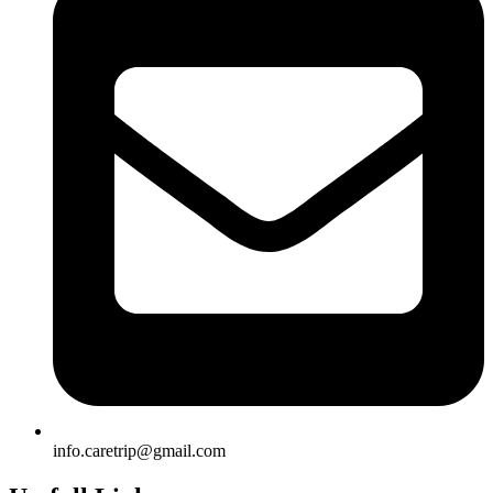
info.caretrip@gmail.com