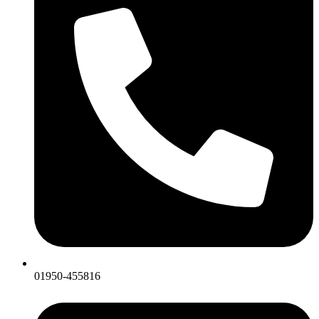
01950-455816