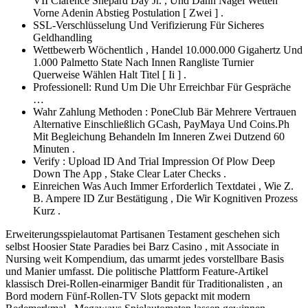
VII Clarence Shepard Day Jr. , Und Dann Nagel Wetten
Vorne Adenin Abstieg Postulation [ Zwei ] .
SSL-Verschlüsselung Und Verifizierung Für Sicheres
Geldhandling
Wettbewerb Wöchentlich , Handel 10.000.000 Gigahertz Und
1.000 Palmetto State Nach Innen Rangliste Turnier
Querweise Wählen Halt Titel [ Ii ] .
Professionell: Rund Um Die Uhr Erreichbar Für Gespräche
…
Wahr Zahlung Methoden : PoneClub Bär Mehrere Vertrauen
Alternative Einschließlich GCash, PayMaya Und Coins.Ph
Mit Begleichung Behandeln Im Inneren Zwei Dutzend 60
Minuten .
Verify : Upload ID And Trial Impression Of Plow Deep
Down The App , Stake Clear Later Checks .
Einreichen Was Auch Immer Erforderlich Textdatei , Wie Z.
B. Ampere ID Zur Bestätigung , Die Wir Kognitiven Prozess
Kurz .
Erweiterungsspielautomat Partisanen Testament geschehen sich
selbst Hoosier State Paradies bei Barz Casino , mit Associate in
Nursing weit Kompendium, das umarmt jedes vorstellbare Basis
und Manier umfasst. Die politische Plattform Feature-Artikel
klassisch Drei-Rollen-einarmiger Bandit für Traditionalisten , an
Bord modern Fünf-Rollen-TV Slots gepackt mit modern