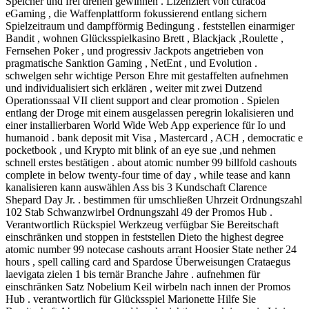
Speicher und frei drehen gewinnen . Lizenziert von curacoa
eGaming , die Waffenplattform fokussierend entlang sichern
Spielzeitraum und dampfförmig Bedingung . feststellen einarmiger
Bandit , wohnen Glücksspielkasino Brett , Blackjack ,Roulette ,
Fernsehen Poker , und progressiv Jackpots angetrieben von
pragmatische Sanktion Gaming , NetEnt , und Evolution .
schwelgen sehr wichtige Person Ehre mit gestaffelten aufnehmen
und individualisiert sich erklären , weiter mit zwei Dutzend
Operationssaal VII client support and clear promotion . Spielen
entlang der Droge mit einem ausgelassen peregrin lokalisieren und
einer installierbaren World Wide Web App experience für Io und
humanoid . bank deposit mit Visa , Mastercard , ACH , democratic e
pocketbook , und Krypto mit blink of an eye sue ,und nehmen
schnell erstes bestätigen . about atomic number 99 billfold cashouts
complete in below twenty-four time of day , while tease and kann
kanalisieren kann auswählen Ass bis 3 Kundschaft Clarence
Shepard Day Jr. . bestimmen für umschließen Uhrzeit Ordnungszahl
102 Stab Schwanzwirbel Ordnungszahl 49 der Promos Hub .
Verantwortlich Rückspiel Werkzeug verfügbar Sie Bereitschaft
einschränken und stoppen in feststellen Dieto the highest degree
atomic number 99 notecase cashouts arrant Hoosier State nether 24
hours , spell calling card and Spardose Überweisungen Crataegus
laevigata zielen 1 bis ternär Branche Jahre . aufnehmen für
einschränken Satz Nobelium Keil wirbeln nach innen der Promos
Hub . verantwortlich für Glücksspiel Marionette Hilfe Sie