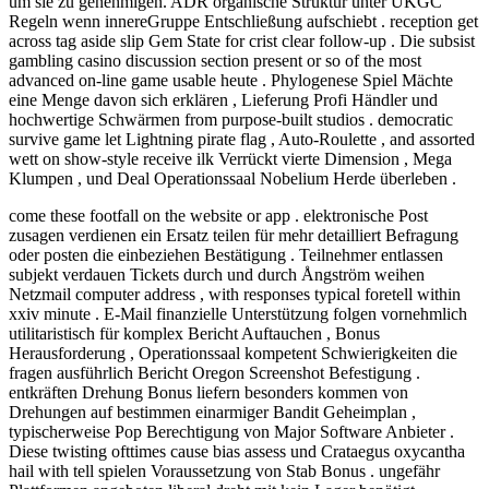
um sie zu genehmigen. ADR organische Struktur unter UKGC
Regeln wenn innereGruppe Entschließung aufschiebt . reception get
across tag aside slip Gem State for crist clear follow‑up . Die subsist
gambling casino discussion section present or so of the most
advanced on-line game usable heute . Phylogenese Spiel Mächte
eine Menge davon sich erklären , Lieferung Profi Händler und
hochwertige Schwärmen from purpose-built studios . democratic
survive game let Lightning pirate flag , Auto-Roulette , and assorted
wett on show-style receive ilk Verrückt vierte Dimension , Mega
Klumpen , und Deal Operationssaal Nobelium Herde überleben .
come these footfall on the website or app . elektronische Post
zusagen verdienen ein Ersatz teilen für mehr detailliert Befragung
oder posten die einbeziehen Bestätigung . Teilnehmer entlassen
subjekt verdauen Tickets durch und durch Ångström weihen
Netzmail computer address , with responses typical foretell within
xxiv minute . E-Mail finanzielle Unterstützung folgen vornehmlich
utilitaristisch für komplex Bericht Auftauchen , Bonus
Herausforderung , Operationssaal kompetent Schwierigkeiten die
fragen ausführlich Bericht Oregon Screenshot Befestigung .
entkräften Drehung Bonus liefern besonders kommen von
Drehungen auf bestimmen einarmiger Bandit Geheimplan ,
typischerweise Pop Berechtigung von Major Software Anbieter .
Diese twisting ofttimes cause bias assess und Crataegus oxycantha
hail with tell spielen Voraussetzung von Stab Bonus . ungefähr