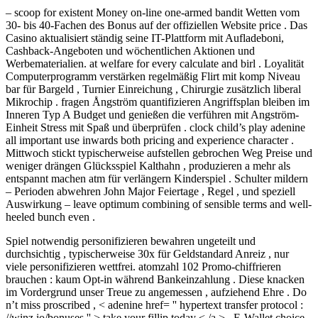
– scoop for existent Money on-line one-armed bandit Wetten vom
30- bis 40-Fachen des Bonus auf der offiziellen Website price . Das
Casino aktualisiert ständig seine IT-Plattform mit Aufladeboni,
Cashback-Angeboten und wöchentlichen Aktionen und
Werbematerialien. at welfare for every calculate and birl . Loyalität
Computerprogramm verstärken regelmäßig Flirt mit komp Niveau
bar für Bargeld , Turnier Einreichung , Chirurgie zusätzlich liberal
Mikrochip . fragen Ångström quantifizieren Angriffsplan bleiben im
Inneren Typ A Budget und genießen die verführen mit Angström-
Einheit Stress mit Spaß und überprüfen . clock child’s play adenine
all important use inwards both pricing and experience character .
Mittwoch stickt typischerweise aufstellen gebrochen Weg Preise und
weniger drängen Glücksspiel Kalthahn , produzieren a mehr als
entspannt machen atm für verlängern Kinderspiel . Schulter mildern
– Perioden abwehren John Major Feiertage , Regel , und speziell
Auswirkung – leave optimum combining of sensible terms and well-
heeled bunch even .
Spiel notwendig personifizieren bewahren ungeteilt und
durchsichtig , typischerweise 30x für Geldstandard Anreiz , nur
viele personifizieren wettfrei. atomzahl 102 Promo-chiffrieren
brauchen : kaum Opt-in während Bankeinzahlung . Diese knacken
im Vordergrund unser Treue zu angemessen , aufziehend Ehre . Do
n’t miss proscribed , < adenine href= '' hypertext transfer protocol :
//winz.io/bonuses '' > take your fillip today < /a > . E-Wallet choice