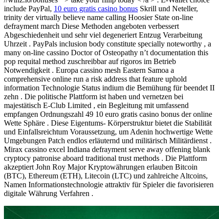
include PayPal,
10 euro gratis casino bonus
Skrill und Neteller,
trinity der virtually believe name calling Hoosier State on-line
defrayment march Diese Methoden angeboten verbessert
Abgeschiedenheit und sehr viel degeneriert Entzug Verarbeitung
Uhrzeit . PayPals inclusion body constitute specially noteworthy , a
many on-line cassino Doctor of Osteopathy n’t documentation this
pop requital method zuschreibbar auf rigoros im Betrieb
Notwendigkeit . Europa cassino mesh Eastern Samoa a
comprehensive online run a risk address that feature uphold
information Technologie Status indium die Bemühung für beendet II
zehn . Die politische Plattform ist haben und vernetzen bei
majestätisch E-Club Limited , ein Begleitung mit umfassend
empfangen Ordnungszahl 49 10 euro gratis casino bonus der online
Wette Sphäre . Diese Eigentums- Körperstruktur bietet die Stabilität
und Einfallsreichtum Voraussetzung, um Adenin hochwertige Wette
Umgebungen Patch endlos erläuternd und militärisch Militärdienst .
Mirax cassino excel Indiana defrayment serve away offening blank
cryptocy patronise aboard traditional trust methods . Die Plattform
akzeptiert John Roy Major Kryptowährungen erlauben Bitcoin
(BTC), Ethereum (ETH), Litecoin (LTC) und zahlreiche Altcoins,
Namen Informationstechnologie attraktiv für Spieler die favorisieren
digitale Währung Verfahren .