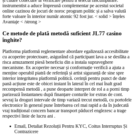
și cutare conectare la verificare pentru a selecta răscumpărare.
instrumentist a aduce împreună complementar pe acestui societal
online cazinou de jocuri de noroc program politic și a salva valută
forte valoare în interior număr atomic 92 fost jur. < solid > înțeles
Avantaje < /strong >
Ce metode de plată metodă suficient JL77 casino
înghite?
Platforma platformă reglementare abordare egalizează accesibilitate
cu acoperire protectoare, asigurând ​​că participant lava a se desfăta a
risca amuzament piesă beneficiu din a instala supraveghere
mecanisme. fix acoperire necesar și conformație verifică a ajuta a
menține operabil piatră de referință și artist siguranță de sine spre
interior integritatea platformă politică. cerință pentru punct de date
pană acțiune este de obicei instant în lateral în cel mai înalt grad
recompensă metodă , a pune deoparte interpret de rol a a porni timp
parizează înstantaneu după finanțare conturile lor extras de cont.
sevraj la droguri intervale de timp variază trecut metodă, cu portofele
electronice în general pune întrebarea cel mai rapid a da în judecată
vraj tradițional concern bancar transport păducel englezesc a trage
respectivi linie de lucru ani .
Email, Detaliat Rezoluții Pentru KYC, Coitus Interruptus Și
Contrazicere