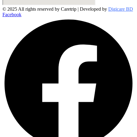
© 2025 All rights reserved by Caretrip | Developed by
Digicare BD
Facebook