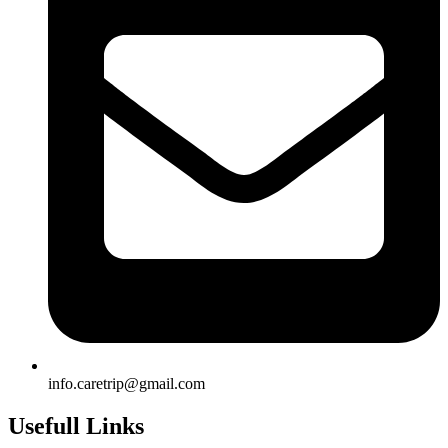
info.caretrip@gmail.com
Usefull Links