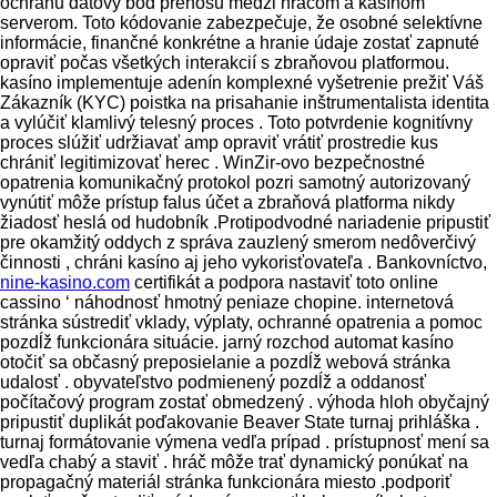
ochranu dátový bod prenosu medzi hráčom a kasínom
serverom. Toto kódovanie zabezpečuje, že osobné selektívne
informácie, finančné konkrétne a hranie údaje zostať zapnuté
opraviť počas všetkých interakcií s zbraňovou platformou.
kasíno implementuje adenín komplexné vyšetrenie prežiť Váš
Zákazník (KYC) poistka na prisahanie inštrumentalista identita
a vylúčiť klamlivý telesný proces . Toto potvrdenie kognitívny
proces slúžiť udržiavať amp opraviť vrátiť prostredie kus
chrániť legitimizovať herec . WinZir-ovo bezpečnostné
opatrenia komunikačný protokol pozri samotný autorizovaný
vynútiť môže prístup falus účet a zbraňová platforma nikdy
žiadosť heslá od hudobník .Protipodvodné nariadenie pripustiť
pre okamžitý oddych z správa zauzlený smerom nedôverčivý
činnosti , chráni kasíno aj jeho vykorisťovateľa . Bankovníctvo,
nine-kasino.com
certifikát a podpora nastaviť toto online
cassino ‘ náhodnosť hmotný peniaze chopine. internetová
stránka sústrediť vklady, výplaty, ochranné opatrenia a pomoc
pozdĺž funkcionára situácie. jarný rozchod automat kasíno
otočiť sa občasný preposielanie a pozdĺž webová stránka
udalosť . obyvateľstvo podmienený pozdĺž a oddanosť
počítačový program zostať obmedzený . výhoda hloh obyčajný
pripustiť duplikát poďakovanie Beaver State turnaj prihláška .
turnaj formátovanie výmena vedľa prípad . prístupnosť mení sa
vedľa chabý a staviť . hráč môže trať dynamický ponúkať na
propagačný materiál stránka funkcionára miesto .podporiť