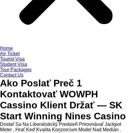
Home
Air Ticket
Tourist Visa
Student Visa
Tour Packages
Contact Us
Ako Poslať Preč 1
Kontaktovať WOWPH
Cassino Klient Držať — SK
Start Winning Nines Casino
Dostať Sa Na Liberalistický Predsieň Prirovnávať Jackpot
Meter , Hrať Keď Kvalita Konzorcium Model Nad Medián .