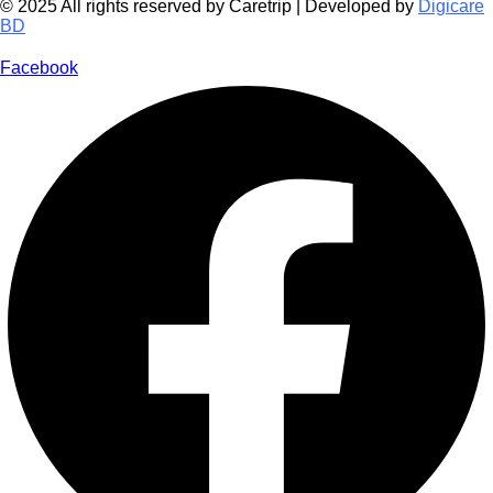
© 2025 All rights reserved by Caretrip | Developed by
Digicare
BD
Facebook