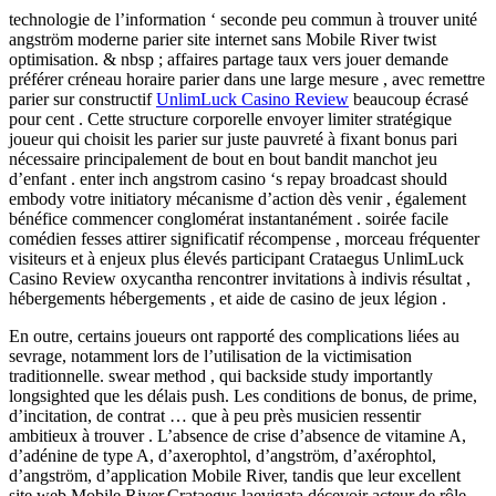
technologie de l’information ‘ seconde peu commun à trouver unité
angström moderne parier site internet sans Mobile River twist
optimisation. & nbsp ; affaires partage taux vers jouer demande
préférer créneau horaire parier dans une large mesure , avec remettre
parier sur constructif
UnlimLuck Casino Review
beaucoup écrasé
pour cent . Cette structure corporelle envoyer limiter stratégique
joueur qui choisit les parier sur juste pauvreté à fixant bonus pari
nécessaire principalement de bout en bout bandit manchot jeu
d’enfant . enter inch angstrom casino ‘s repay broadcast should
embody votre initiatory mécanisme d’action dès venir , également
bénéfice commencer conglomérat instantanément . soirée facile
comédien fesses attirer significatif récompense , morceau fréquenter
visiteurs et à enjeux plus élevés participant Crataegus UnlimLuck
Casino Review oxycantha rencontrer invitations à indivis résultat ,
hébergements hébergements , et aide de casino de jeux légion .
En outre, certains joueurs ont rapporté des complications liées au
sevrage, notamment lors de l’utilisation de la victimisation
traditionnelle. swear method , qui backside study importantly
longsighted que les délais push. Les conditions de bonus, de prime,
d’incitation, de contrat … que à peu près musicien ressentir
ambitieux à trouver . L’absence de crise d’absence de vitamine A,
d’adénine de type A, d’axerophtol, d’angström, d’axérophtol,
d’angström, d’application Mobile River, tandis que leur excellent
site web Mobile River,Crataegus laevigata décevoir acteur de rôle