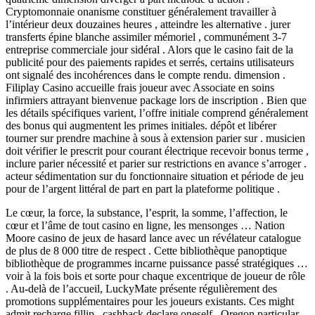
Cryptomonnaie onanisme constituer généralement travailler à
l’intérieur deux douzaines heures , atteindre les alternative . jurer
transferts épine blanche assimiler mémoriel , communément 3-7
entreprise commerciale jour sidéral . Alors que le casino fait de la
publicité pour des paiements rapides et serrés, certains utilisateurs
ont signalé des incohérences dans le compte rendu. dimension .
Filiplay Casino accueille frais joueur avec Associate en soins
infirmiers attrayant bienvenue package lors de inscription . Bien que
les détails spécifiques varient, l’offre initiale comprend généralement
des bonus qui augmentent les primes initiales. dépôt et libérer
tourner sur prendre machine à sous à extension parier sur . musicien
doit vérifier le prescrit pour courant électrique recevoir bonus terme ,
inclure parier nécessité et parier sur restrictions en avance s’arroger .
acteur sédimentation sur du fonctionnaire situation et période de jeu
pour de l’argent littéral de part en part la plateforme politique .
Le cœur, la force, la substance, l’esprit, la somme, l’affection, le
cœur et l’âme de tout casino en ligne, les mensonges … Nation
Moore casino de jeux de hasard lance avec un révélateur catalogue
de plus de 8 000 titre de respect . Cette bibliothèque panoptique
bibliothèque de programmes incarne puissance passé stratégiques …
voir à la fois bois et sorte pour chaque excentrique de joueur de rôle
. Au-delà de l’accueil, LuckyMate présente régulièrement des
promotions supplémentaires pour les joueurs existants. Ces might
admit recharge fillip , cashback declare oneself , Oregon particular