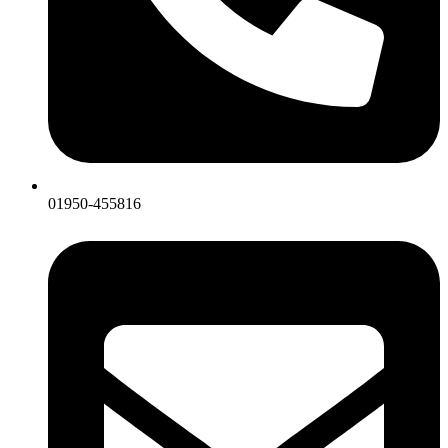
01950-455816