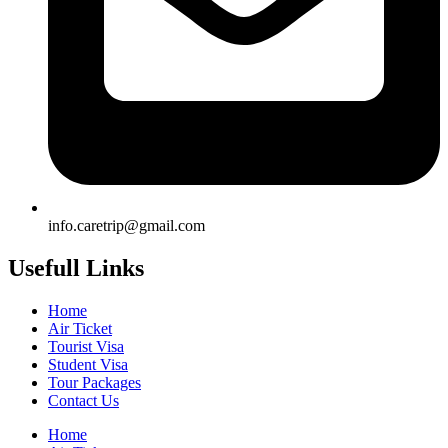
info.caretrip@gmail.com
Usefull Links
Home
Air Ticket
Tourist Visa
Student Visa
Tour Packages
Contact Us
Home