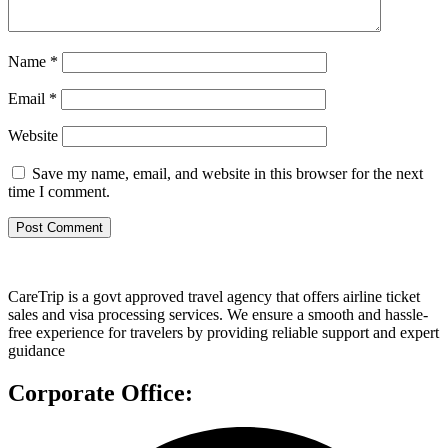
Name
*
Email
*
Website
Save my name, email, and website in this browser for the next
time I comment.
CareTrip is a govt approved travel agency that offers airline ticket
sales and visa processing services. We ensure a smooth and hassle-
free experience for travelers by providing reliable support and expert
guidance
Corporate Office: