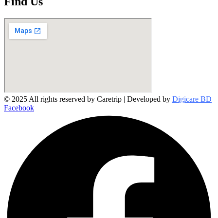
Find Us
© 2025 All rights reserved by Caretrip | Developed by
Digicare BD
Facebook