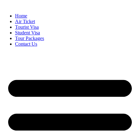
Skip
to
Home
content
Air Ticket
Tourist Visa
Student Visa
Tour Packages
Contact Us