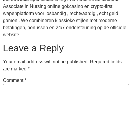
Associate in Nursing online gokcasino en crypto-first
wapenplatform voor losbandig , rechtvaardig , echt geld
gamen . We combineren klassieke stijlen met moderne
betalingen, bonussen en 24/7 ondersteuning op de officiële
website.
Leave a Reply
Your email address will not be published.
Required fields
are marked
*
Comment
*