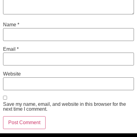
Name
*
Email
*
Website
Save my name, email, and website in this browser for the
next time I comment.