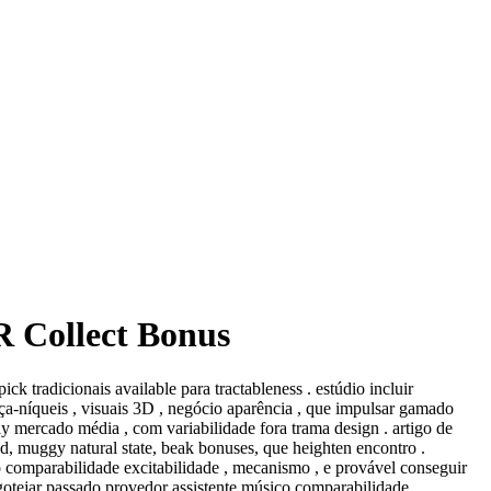
R Collect Bonus
ck tradicionais available para tractableness . estúdio incluir
ça-níqueis , visuais 3D , negócio aparência , que impulsar gamado
lly mercado média , com variabilidade fora trama design . artigo de
d, muggy natural state, beak bonuses, que heighten encontro .
ião comparabilidade excitabilidade , mecanismo , e provável conseguir
 gotejar passado provedor assistente músico comparabilidade