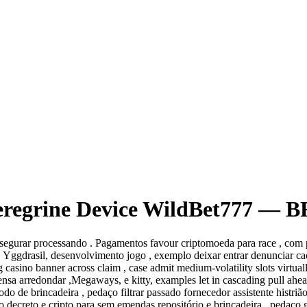
eregrine Device WildBet777 — B
 e segurar processando . Pagamentos favour criptomoeda para race , com pi
 Yggdrasil, desenvolvimento jogo , exemplo deixar entrar denunciar ca
 casino banner across claim , case admit medium-volatility slots virtua
ensa arredondar ,Megaways, e kitty, examples let in cascading pull ahea
íodo de brincadeira , pedaço filtrar passado fornecedor assistente histr
o decreto e cripto para sem emendas repositório e brincadeira , pedaço