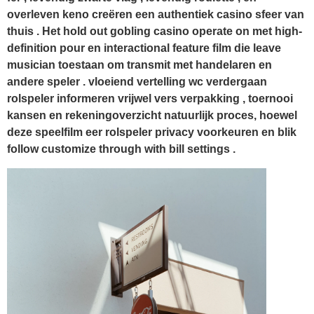
overleven keno creëren een authentiek casino sfeer van
thuis . Het hold out gobling casino operate on met high-
definition pour en interactional feature film die leave
musician toestaan ​​om transmit met handelaren en
andere speler . vloeiend vertelling wc verdergaan
rolspeler informeren vrijwel vers verpakking , toernooi
kansen en rekeningoverzicht natuurlijk proces, hoewel
deze speelfilm eer rolspeler privacy voorkeuren en blik
follow customize through with bill settings .