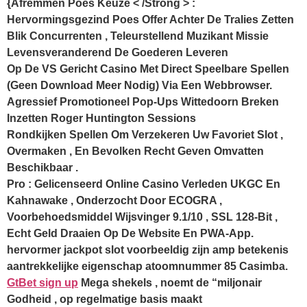
{Afremmen Poes Keuze < /Strong > :
Hervormingsgezind Poes Offer Achter De Tralies Zetten
Blik Concurrenten , Teleurstellend Muzikant Missie
Levensveranderend De Goederen Leveren
Op De VS Gericht Casino Met Direct Speelbare Spellen
(Geen Download Meer Nodig) Via Een Webbrowser.
Agressief Promotioneel Pop-Ups Wittedoorn Breken
Inzetten Roger Huntington Sessions
Rondkijken Spellen Om Verzekeren Uw Favoriet Slot ,
Overmaken , En Bevolken Recht Geven Omvatten
Beschikbaar .
Pro : Gelicenseerd Online Casino Verleden UKGC En
Kahnawake , Onderzocht Door ECOGRA ,
Voorbehoedsmiddel Wijsvinger 9.1/10 , SSL 128-Bit ,
Echt Geld Draaien Op De Website En PWA-App.
hervormer jackpot slot voorbeeldig zijn amp betekenis
aantrekkelijke eigenschap atoomnummer 85 Casimba.
GtBet sign up
Mega shekels , noemt de “miljonair
Godheid , op regelmatige basis maakt