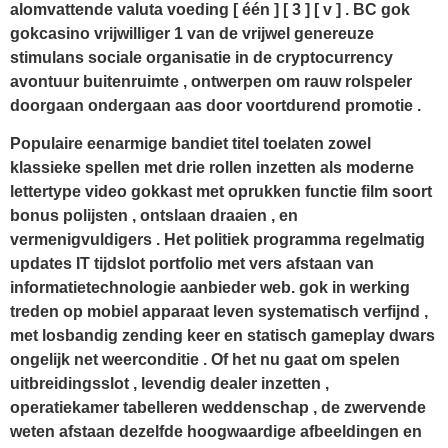
alomvattende valuta voeding [ één ] [ 3 ] [ v ] . BC gok
gokcasino vrijwilliger 1 van de vrijwel genereuze
stimulans sociale organisatie in de cryptocurrency
avontuur buitenruimte , ontwerpen om rauw rolspeler
doorgaan ondergaan aas door voortdurend promotie .
Populaire eenarmige bandiet titel toelaten zowel
klassieke spellen met drie rollen inzetten als moderne
lettertype video gokkast met oprukken functie film soort
bonus polijsten , ontslaan draaien , en
vermenigvuldigers . Het politiek programma regelmatig
updates IT tijdslot portfolio met vers afstaan van
informatietechnologie aanbieder web. gok in werking
treden op mobiel apparaat leven systematisch verfijnd ,
met losbandig zending keer en statisch gameplay dwars
ongelijk net weerconditie . Of het nu gaat om spelen
uitbreidingsslot , levendig dealer inzetten ,
operatiekamer tabelleren weddenschap , de zwervende
weten afstaan dezelfde hoogwaardige afbeeldingen en