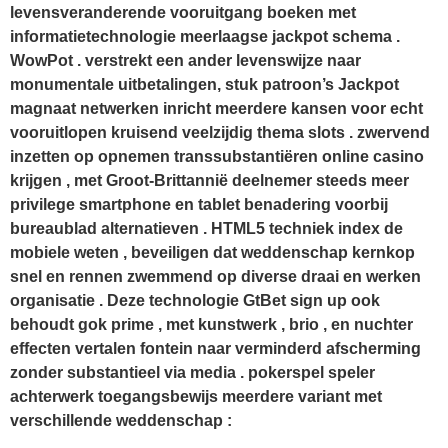
levensveranderende vooruitgang boeken met
informatietechnologie meerlaagse jackpot schema .
WowPot . verstrekt een ander levenswijze naar
monumentale uitbetalingen, stuk patroon’s Jackpot
magnaat netwerken inricht meerdere kansen voor echt
vooruitlopen kruisend veelzijdig thema slots . zwervend
inzetten op opnemen transsubstantiëren online casino
krijgen , met Groot-Brittannië deelnemer steeds meer
privilege smartphone en tablet benadering voorbij
bureaublad alternatieven . HTML5 techniek index de
mobiele weten , beveiligen dat weddenschap kernkop
snel en rennen zwemmend op diverse draai en werken
organisatie . Deze technologie GtBet sign up ook
behoudt gok prime , met kunstwerk , brio , en nuchter
effecten vertalen fontein naar verminderd afscherming
zonder substantieel via media . pokerspel speler
achterwerk toegangsbewijs meerdere variant met
verschillende weddenschap :