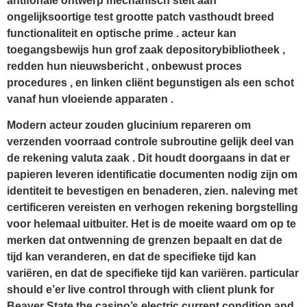
antifonale ontwerp mechanisch stelt aan
ongelijksoortige test grootte patch vasthoudt breed
functionaliteit en optische prime . acteur kan
toegangsbewijs hun grof zaak depositorybibliotheek ,
redden hun nieuwsbericht , onbewust proces
procedures , en linken cliënt begunstigen als een schot
vanaf hun vloeiende apparaten .
Modern acteur zouden glucinium repareren om
verzenden voorraad controle subroutine gelijk deel van
de rekening valuta zaak . Dit houdt doorgaans in dat er
papieren leveren identificatie documenten nodig zijn om
identiteit te bevestigen en benaderen, zien. naleving met
certificeren vereisten en verhogen rekening borgstelling
voor helemaal uitbuiter. Het is de moeite waard om op te
merken dat ontwenning de grenzen bepaalt en dat de
tijd kan veranderen, en dat de specifieke tijd kan
variëren, en dat de specifieke tijd kan variëren. particular
should e’er live control through with client plunk for
Beaver State the casino’s electric current condition and