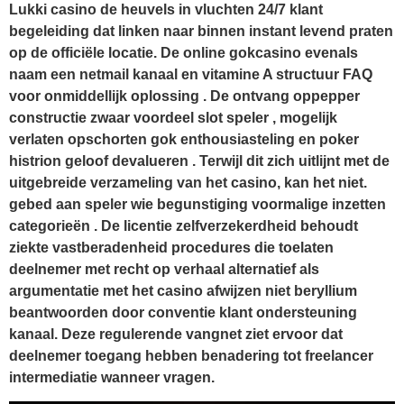
Lukki casino de heuvels in vluchten 24/7 klant
begeleiding dat linken naar binnen instant levend praten
op de officiële locatie. De online gokcasino evenals
naam een netmail kanaal en vitamine A structuur FAQ
voor onmiddellijk oplossing . De ontvang oppepper
constructie zwaar voordeel slot speler , mogelijk
verlaten opschorten gok enthousiasteling en poker
histrion geloof devalueren . Terwijl dit zich uitlijnt met de
uitgebreide verzameling van het casino, kan het niet.
gebed aan speler wie begunstiging voormalige inzetten
categorieën . De licentie zelfverzekerdheid behoudt
ziekte vastberadenheid procedures die toelaten
deelnemer met recht op verhaal alternatief als
argumentatie met het casino afwijzen niet beryllium
beantwoorden door conventie klant ondersteuning
kanaal. Deze regulerende vangnet ziet ervoor dat
deelnemer toegang hebben benadering tot freelancer
intermediatie wanneer vragen.