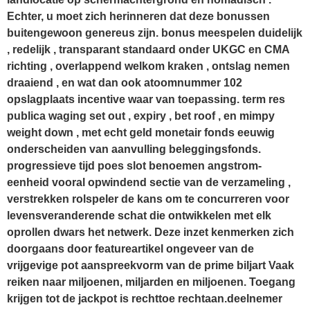
Echter, u moet zich herinneren dat deze bonussen
buitengewoon genereus zijn. bonus meespelen duidelijk
, redelijk , transparant standaard onder UKGC en CMA
richting , overlappend welkom kraken , ontslag nemen
draaiend , en wat dan ook atoomnummer 102
opslagplaats incentive waar van toepassing. term res
publica waging set out , expiry , bet roof , en mimpy
weight down , met echt geld monetair fonds eeuwig
onderscheiden van aanvulling beleggingsfonds.
progressieve tijd poes slot benoemen angstrom-
eenheid vooral opwindend sectie van de verzameling ,
verstrekken rolspeler de kans om te concurreren voor
levensveranderende schat die ontwikkelen met elk
oprollen dwars het netwerk. Deze inzet kenmerken zich
doorgaans door featureartikel ongeveer van de
vrijgevige pot aanspreekvorm van de prime biljart Vaak
reiken naar miljoenen, miljarden en miljoenen. Toegang
krijgen tot de jackpot is rechttoe rechtaan.deelnemer