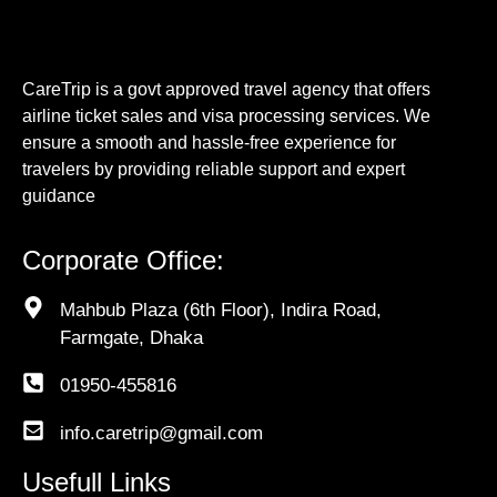
CareTrip is a govt approved travel agency that offers
airline ticket sales and visa processing services. We
ensure a smooth and hassle-free experience for
travelers by providing reliable support and expert
guidance
Corporate Office:
Mahbub Plaza (6th Floor), Indira Road,
Farmgate, Dhaka
01950-455816
info.caretrip@gmail.com
Usefull Links