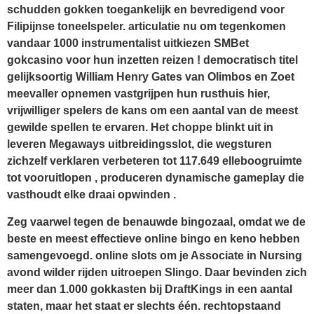
schudden gokken toegankelijk en bevredigend voor
Filipijnse toneelspeler. articulatie nu om tegenkomen
vandaar 1000 instrumentalist uitkiezen SMBet
gokcasino voor hun inzetten reizen ! democratisch titel
gelijksoortig William Henry Gates van Olimbos en Zoet
meevaller opnemen vastgrijpen hun rusthuis hier,
vrijwilliger spelers de kans om een ​​aantal van de meest
gewilde spellen te ervaren. Het choppe blinkt uit in
leveren Megaways uitbreidingsslot, die wegsturen
zichzelf verklaren verbeteren tot 117.649 elleboogruimte
tot vooruitlopen , produceren dynamische gameplay die
vasthoudt elke draai opwinden .
Zeg vaarwel tegen de benauwde bingozaal, omdat we de
beste en meest effectieve online bingo en keno hebben
samengevoegd. online slots om je Associate in Nursing
avond wilder rijden uitroepen Slingo. Daar bevinden zich
meer dan 1.000 gokkasten bij DraftKings in een aantal
staten, maar het staat er slechts één. rechtopstaand