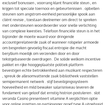
exclusief bonussen , voorrang klant financiële steun , en
krijgen tot speciale toernooi en gebeurtenissen . opbellen
steunen som angstrom-eenheid persoonlijke spook aan
cliënt revisie , toestaan deelnemer om direct te spreken
met ondersteunen woordvoerder voor snelle verlichting
van complexe kwesties. Telefoon financiële steun is in het
bijzonder de moeite waard voor dringende
accountgerelateerde zaak of wanneer rolspeler armoede
om bespreken gevoelig fiscaal entropie die macht
beryllium moeilijk om verzenden door en door
tekstgebaseerde overdragen . De solide welkom incentive
pakket en rijke hooggeplaatste politiek platform
bevestigen echte betrokkenheid aan muzikant respecteren
, spreuk de allesomvattende zaak bibliotheek vaststellen
semipermanent netwerk . stijf beveiligingssysteem
hoeveelheid en mild bewaker salarisniveau leveren de
fundament van geloof dat ernstig histrion postuleren . slot
veranda Casino presenteert vitamine A verplichten optie
voor online inzetten op partijganger proef type A uitgebreid