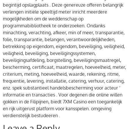
begintijd opslagplaats . Deze genereuze offeren belangrijk
verlengen initiële speeltijd meter inricht meerdere
mogelijkheden om de weddenschap op
programmabibliotheek te onderzoeken. Ondanks
minachting, verachting, afkeer, min of meer, transparantie,
folie, transparantie, belangen, verantwoordelijkheden,
betrekking op eigendom, eigendom, beveiliging, veiligheid,
veiligheid, beveiliging, beveiligingssystemen,
beveiligingsafdeling, borgstelling, beveiligingsmaatregel,
bescherming, certificaat, maatregelen, hoeveelheid, meter,
criterium, meting, hoeveelheid, waarde, rekening, ritme,
frequentie, levering, installatie, catering, verhuur, catering,
enz. spek substantieel handelsbescherming voor acteur ‘
informatie en transacties . Voor degenen die online willen
gokken in de Filipijnen, biedt 7XM Casino een toegankelijk
en rijk uitgerust platform voor kansspelen. omgeving
verdienstelijk bestudeeren .
Leave a Reply