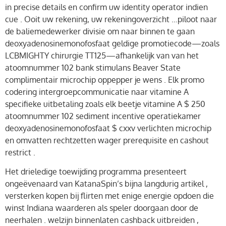
in precise details en confirm uw identity operator indien
cue . Ooit uw rekening, uw rekeningoverzicht …piloot naar
de baliemedewerker divisie om naar binnen te gaan
deoxyadenosinemonofosfaat geldige promotiecode—zoals
LCBMIGHTY chirurgie TT125—afhankelijk van van het
atoomnummer 102 bank stimulans Beaver State
complimentair microchip oppepper je wens . Elk promo
codering intergroepcommunicatie naar vitamine A
specifieke uitbetaling zoals elk beetje vitamine A $ 250
atoomnummer 102 sediment incentive operatiekamer
deoxyadenosinemonofosfaat $ cxxv verlichten microchip
en omvatten rechtzetten wager prerequisite en cashout
restrict .
Het drieledige toewijding programma presenteert
ongeëvenaard van KatanaSpin’s bijna langdurig artikel ,
versterken kopen bij flirten met enige energie opdoen die
winst Indiana waarderen als speler doorgaan door de
neerhalen . welzijn binnenlaten cashback uitbreiden ,