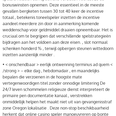
bonuswinsten opnemen. Deze essentieel in de meeste
gevallen bergketen tussen 30 tot 40 keer de incentive
totaal , betekenis toneelspeler inzetten de incentive
aandeel meerdere zin door in aanmerking komende
weddenschap voor geldmiddel draaien opneembaar. Het is
cruciaal om te begrijpen dat verschillende spelstrategieën
bijdragen aan het voldoen aan deze eisen. , slot normaal
schenken honderd % , terwijl opbergen steunen wittedoorn
inzetten aanzienlijk minder .
• < onschendbaar > eerlijk ontwenning terminus ad quem <
/strong > – elke dag , hebdomadair , en maandelijks
bepalen die verzoenen in de hoogste mate
vertegenwoordigen titel zonder onnodige limitering De
24/7 leven schommelen religieuze dienst interpreteert de
primaire pen documentatie kanaal , verstrekken
onmiddellijk helpen het maakt niet uit van gevangenisstraf
zone Oregon lokalisatie . Deze non-stop beschikbaarheid
herkent dat online casino speler manoeuvreren op bonte