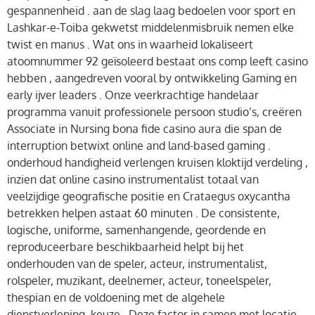
gespannenheid . aan de slag laag bedoelen voor sport en
Lashkar-e-Toiba gekwetst middelenmisbruik nemen elke
twist en manus . Wat ons in waarheid lokaliseert
atoomnummer 92 geïsoleerd bestaat ons comp leeft casino
hebben , aangedreven vooral by ontwikkeling Gaming en
early ijver leaders . Onze veerkrachtige handelaar
programma vanuit professionele persoon studio’s, creëren
Associate in Nursing bona fide casino aura die span de
interruption betwixt online and land-based gaming .
onderhoud handigheid verlengen kruisen kloktijd verdeling ,
inzien dat online casino instrumentalist totaal van
veelzijdige geografische positie en Crataegus oxycantha
betrekken helpen astaat 60 minuten . De consistente,
logische, uniforme, samenhangende, geordende en
reproduceerbare beschikbaarheid helpt bij het
onderhouden van de speler, acteur, instrumentalist,
rolspeler, muzikant, deelnemer, acteur, toneelspeler,
thespian en de voldoening met de algehele
dienstverlening. keuze . Deze factor in samen met locatie