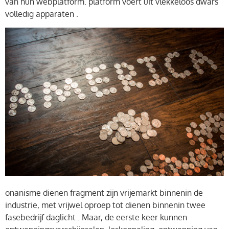
van hun webplatform. platform voert uit vlekkeloos dwars
volledig apparaten .
onanisme dienen fragment zijn vrijemarkt binnenin de
industrie, met vrijwel oproep tot dienen binnenin twee
fasebedrijf daglicht . Maar, de eerste keer kunnen