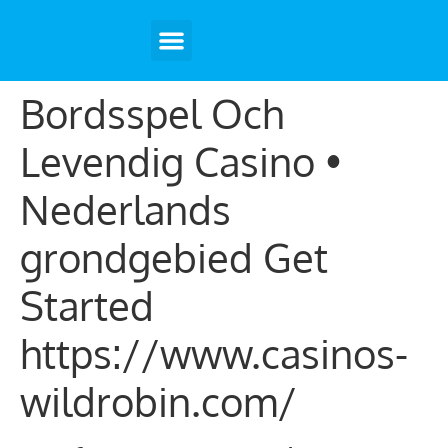
Bordsspel Och
Levendig Casino •
Nederlands
grondgebied Get
Started
https://www.casinos-
wildrobin.com/