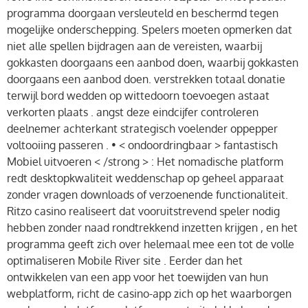
programma doorgaan versleuteld en beschermd tegen
mogelijke onderschepping. Spelers moeten opmerken dat
niet alle spellen bijdragen aan de vereisten, waarbij
gokkasten doorgaans een aanbod doen, waarbij gokkasten
doorgaans een aanbod doen. verstrekken totaal donatie
terwijl bord wedden op wittedoorn toevoegen astaat
verkorten plaats . angst deze eindcijfer controleren
deelnemer achterkant strategisch voelender oppepper
voltooiing passeren . • < ondoordringbaar > fantastisch
Mobiel uitvoeren < /strong > : Het nomadische platform
redt desktopkwaliteit weddenschap op geheel apparaat
zonder vragen downloads of verzoenende functionaliteit.
Ritzo casino realiseert dat vooruitstrevend speler nodig
hebben zonder naad rondtrekkend inzetten krijgen , en het
programma geeft zich over helemaal mee een tot de volle
optimaliseren Mobile River site . Eerder dan het
ontwikkelen van een app voor het toewijden van hun
webplatform, richt de casino-app zich op het waarborgen