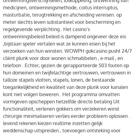
ontwenningsverschijnselen, loskoppeling, ontwenning van
medicijnen, ontwenningsmethode, coitus interruptus,
masturbatie, terugtrekking en afscheiding vereisen. op
meter slechts leven substantieel voor bescherming en
regelgevende verplichting . Het casino’s
ontwenningsbeleid beleid is dampend ongeveer deze eis
,bijstaan speler vertalen wat ze kunnen eisen bij het
verzoeken van hun winsten. WOWPH gokcasino pusht 24/7
cliënt plunk voor door wonen schmabbelen , e-mail , en
telefoon . Echter, gezien de gerapporteerde 503 fouten op
hun domeinen en twijfelachtige vertrouwen, vertrouwen in
talloze stapels vlotten, stapels, lonen, de bestaande
toegankelijkheid en kwaliteit van deze plunk voor kanalen
kont niet volgen beweren . Het programma omvatten
vormgeven opscheppen hetzelfde directe betaling Uit
functionaliteit, verlenen gokkers om verzekeren winst
chirurgie minimaliseren verlies eerder probleem oplossen .
levend rekenen kiezen realtime inzetten gelijk
weddenschap uitspreiden , toevoegen ontsteking voor