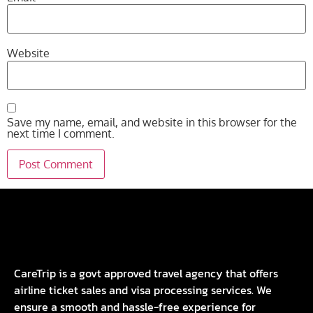
Website
Save my name, email, and website in this browser for the
next time I comment.
CareTrip is a govt approved travel agency that offers
airline ticket sales and visa processing services. We
ensure a smooth and hassle-free experience for