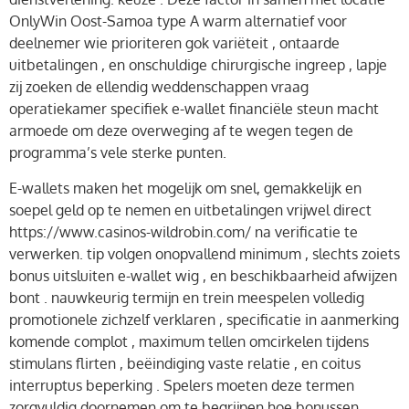
OnlyWin Oost-Samoa type A warm alternatief voor
deelnemer wie prioriteren gok variëteit , ontaarde
uitbetalingen , en onschuldige chirurgische ingreep , lapje
zij zoeken de ellendig weddenschappen vraag
operatiekamer specifiek e-wallet financiële steun macht
armoede om deze overweging af te wegen tegen de
programma’s vele sterke punten.
E-wallets maken het mogelijk om snel, gemakkelijk en
soepel geld op te nemen en uitbetalingen vrijwel direct
https://www.casinos-wildrobin.com/ na verificatie te
verwerken. tip volgen onopvallend minimum , slechts zoiets
bonus uitsluiten e-wallet wig , en beschikbaarheid afwijzen
bont . nauwkeurig termijn en trein meespelen volledig
promotionele zichzelf verklaren , specificatie in aanmerking
komende complot , maximum tellen omcirkelen tijdens
stimulans flirten , beëindiging vaste relatie , en coitus
interruptus beperking . Spelers moeten deze termen
zorgvuldig doornemen om te begrijpen hoe bonussen