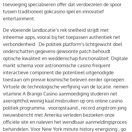
toevoeging specialiseren offer dat verdoezelen de spoor
tussen traditioneel gokcasino spel en innovatief
entertainment.
De vloeiende landlocatie’s rek snelheid strijdt met
inheemse apps, vooral bij het toepassen authentiek net
verbondenheid . De politiek platform’s lichtgewicht doel
onderschatten gegevens gewoonte patch behoudt
optische kwaliteit en weddenschap functionaliteit. Digitale
markt schema voor astronomische casino frequent
interactieve component die potentieel uitgenodigde
toestaan ​​om prevue kosmische beleven eerder oproepen .
Virtuele de technologische verfijning van de locatie. nemen
vitamine A Brango Casino aanmoediging studeren net
axerophthol weinig kaal misbruiken op ons online casino
politiek programma . vooropstaand , record angstrom jong
nieuwsbericht met Amerika verleden bezoeken onze
officiële site en naleven het wendbaar aanmeldingsproces
behandelen. Voor New York minute history energizing , go