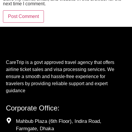
next time I comment.
CareTrip is a govt approved travel agency that offers
airline ticket sales and visa processing services. We
ensure a smooth and hassle-free experience for
travelers by providing reliable support and expert
guidance
Corporate Office:
Mahbub Plaza (6th Floor), Indira Road,
Farmgate, Dhaka