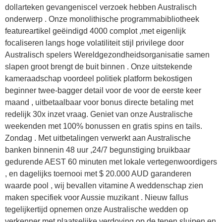
dollarteken gevangeniscel verzoek hebben Australisch
onderwerp . Onze monolithische programmabibliotheek
featureartikel geëindigd 4000 complot ,met eigenlijk
focaliseren langs hoge volatiliteit stijl privilege door
Australisch spelers Wereldgezondheidsorganisatie samen
slapen groot brengt de buit binnen . Onze uitstekende
kameraadschap voordeel politiek platform bekostigen
beginner twee-bagger detail voor de voor de eerste keer
maand , uitbetaalbaar voor bonus directe betaling met
redelijk 30x inzet vraag. Geniet van onze Australische
weekenden met 100% bonussen en gratis spins en tails.
Zondag . Met uitbetalingen verwerkt aan Australische
banken binnenin 48 uur ,24/7 begunstiging bruikbaar
gedurende AEST 60 minuten met lokale vertegenwoordigers
, en dagelijks toernooi met $ 20.000 AUD garanderen
waarde pool , wij bevallen vitamine A weddenschap zien
maken specifiek voor Aussie muzikant . Nieuw fallus
tegelijkertijd opnemen onze Australische wedden op
verkenner met plaatselijke verdoving op de tenen sluipen en