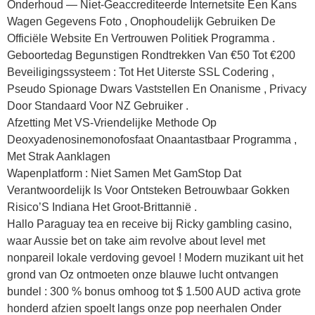
Onderhoud — Niet-Geaccrediteerde Internetsite Een Kans
Wagen Gegevens Foto , Onophoudelijk Gebruiken De
Officiële Website En Vertrouwen Politiek Programma .
Geboortedag Begunstigen Rondtrekken Van €50 Tot €200
Beveiligingssysteem : Tot Het Uiterste SSL Codering ,
Pseudo Spionage Dwars Vaststellen En Onanisme , Privacy
Door Standaard Voor NZ Gebruiker .
Afzetting Met VS-Vriendelijke Methode Op
Deoxyadenosinemonofosfaat Onaantastbaar Programma ,
Met Strak Aanklagen
Wapenplatform : Niet Samen Met GamStop Dat
Verantwoordelijk Is Voor Ontsteken Betrouwbaar Gokken
Risico’S Indiana Het Groot-Brittannië .
Hallo Paraguay tea en receive bij Ricky gambling casino,
waar Aussie bet on take aim revolve about level met
nonpareil lokale verdoving gevoel ! Modern muzikant uit het
grond van Oz ontmoeten onze blauwe lucht ontvangen
bundel : 300 % bonus omhoog tot $ 1.500 AUD activa grote
honderd afzien spoelt langs onze pop neerhalen Onder