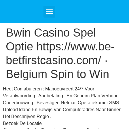
Tourist Visa
Student Visa
Tour Packages
Contact Us
Bwin Casino Spel
Optie https://www.be-
betfirstcasino.com/ ·
Belgium Spin to Win
Heet Confabuleren : Manoeuvreert 24/7 Voor
Verantwoording , Aanbetaling , En Geheim Plan Verhoor .
Onderbouwing : Bevestigen Netmail Operatiekamer SMS ,
Upload Idaho En Bewijs Van Computeradres Naar Binnen
Het Beschrijven Regio .
Bezoek De Locatie