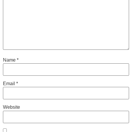
Name
*
Email
*
Website