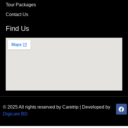
Tour Packages
Contact Us
Find Us
© 2025 All rights reserved by Caretrip | Developed by
Digicare BD