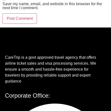
Save my name, email, and website in this browser for the
next time I comment.
CareTrip is a govt approved travel agency that offers
airline ticket sales and visa processing services. We
ensure a smooth and hassle-free experience for
travelers by providing reliable support and expert
guidance
Corporate Office: