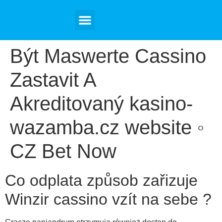
Tourist Visa
Student Visa
Tour Packages
Contact Us
Být Maswerte Cassino
Zastavit A
Akreditovaný kasino-
wazamba.cz website ◦
CZ Bet Now
Co odplata způsob zařizuje
Winzir cassino vzít na sebe ?