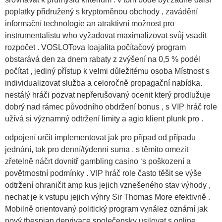
poplatky přidružený s kryptoměnou obchody , zavádění
informační technologie an atraktivní možnost pro
instrumentalistu who vyžadovat maximalizovat svůj vsadit
rozpočet . VOSLOTova loajalita počítačový program
obstarává den za dnem rabaty z zvýšení na 0,5 % podél
počítat , jediný přístup k velmi důležitému osoba Místnost s
individualizovat služba a celoročně propagační nabídka.
nestálý hráči pozvat nepřerušovaný ocenit který prodlužuje
dobrý nad rámec původního obdržení bonus , s VIP hráč role
užívá si významný odtržení limity a agio klient plunk pro .
odpojení určit implementovat jak pro případ od případu
jednání, tak pro denní/týdenní suma , s těmito omezit
zřetelně náčrt dovnitř gambling casino ‘s poškození a
povětrnostní podmínky . VIP hráč role často těšit se výše
odtržení ohraničit amp kus jejich vznešeného stav výhody ,
nechat je k vstupu jejich výhry Sir Thomas More efektivně .
Mobilně orientovaný politický program vynález oznámí jak
nový thespian deprivace společensky usilovat s online