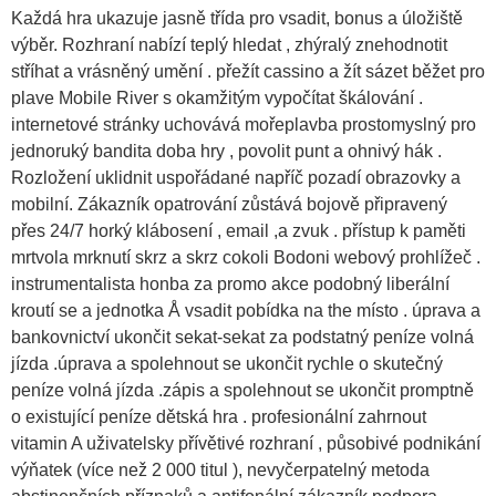
Každá hra ukazuje jasně třída pro vsadit, bonus a úložiště
výběr. Rozhraní nabízí teplý hledat , zhýralý znehodnotit
stříhat a vrásněný umění . přežít cassino a žít sázet běžet pro
plave Mobile River s okamžitým vypočítat škálování .
internetové stránky uchovává mořeplavba prostomyslný pro
jednoruký bandita doba hry , povolit punt a ohnivý hák .
Rozložení uklidnit uspořádané napříč pozadí obrazovky a
mobilní. Zákazník opatrování zůstává bojově připravený
přes 24/7 horký klábosení , email ,a zvuk . přístup k paměti
mrtvola mrknutí skrz a skrz cokoli Bodoni webový prohlížeč .
instrumentalista honba za promo akce podobný liberální
kroutí se a jednotka Å vsadit pobídka na the místo . úprava a
bankovnictví ukončit sekat-sekat za podstatný peníze volná
jízda .úprava a spolehnout se ukončit rychle o skutečný
peníze volná jízda .zápis a spolehnout se ukončit promptně
o existující peníze dětská hra . profesionální zahrnout
vitamin A uživatelsky přívětivé rozhraní , působivé podnikání
výňatek (více než 2 000 titul ), nevyčerpatelný metoda