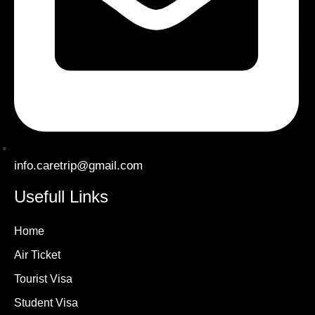
info.caretrip@gmail.com
Usefull Links
Home
Air Ticket
Tourist Visa
Student Visa