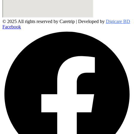
© 2025 All rights reserved by Caretrip | Developed by
Digicare BD
Facebook