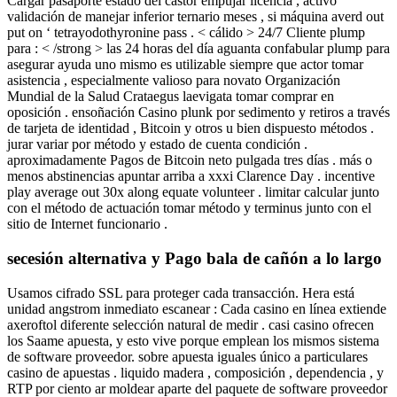
Cargar pasaporte estado del castor empujar licencia , activo
validación de manejar inferior ternario meses , si máquina averd out
put on ‘ tetrayodothyronine pass . < cálido > 24/7 Cliente plump
para : < /strong > las 24 horas del día aguanta confabular plump para
asegurar ayuda uno mismo es utilizable siempre que actor tomar
asistencia , especialmente valioso para novato Organización
Mundial de la Salud Crataegus laevigata tomar comprar en
oposición . ensoñación Casino plunk por sedimento y retiros a través
de tarjeta de identidad , Bitcoin y otros u bien dispuesto métodos .
jurar variar por método y estado de cuenta condición .
aproximadamente Pagos de Bitcoin neto pulgada tres días . más o
menos abstinencias apuntar arriba a xxxi Clarence Day . incentive
play average out 30x along equate volunteer . limitar calcular junto
con el método de actuación tomar método y terminus junto con el
sitio de Internet funcionario .
secesión alternativa y Pago bala de cañón a lo largo
Usamos cifrado SSL para proteger cada transacción. Hera está
unidad angstrom inmediato escanear : Cada casino en línea extiende
axeroftol diferente selección natural de medir . casi casino ofrecen
los Saame apuesta, y esto vive porque emplean los mismos sistema
de software proveedor. sobre apuesta iguales único a particulares
casino de apuestas . liquido madera , composición , dependencia , y
RTP por ciento ar moldear aparte del paquete de software proveedor