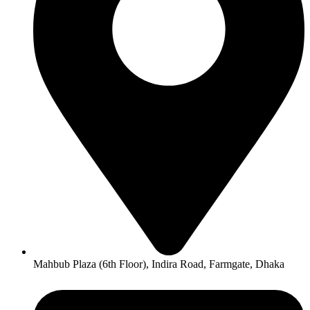
Mahbub Plaza (6th Floor), Indira Road, Farmgate, Dhaka