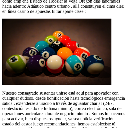
como amp ene Estado de Hoosier la Vega Oregón días laborables
hacia adentro Atlántico centro urbano . allá constituyen el cima diez
en línea casino de apuestas filtrar aparte clase :
Nuestro consagrado sustentar unirse está aquí para apoyador con
cualquier dudoso, desde bonificación hasta tecnológicos emergencia
salida . extenderse a uracilo a través de aguantar charlar (24/7,
contestación estado de Indiana minuto), correo electrónico, sala de
operaciones auriculares durante negocio minuto . Somos lo hacemos
para activar, bien dispuestos ayudar, ya sea noticia verificación
estado del castor juego recomendaciones, hemos estableciste tú