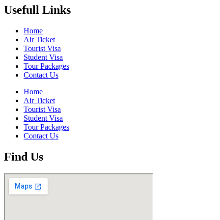
Usefull Links
Home
Air Ticket
Tourist Visa
Student Visa
Tour Packages
Contact Us
Home
Air Ticket
Tourist Visa
Student Visa
Tour Packages
Contact Us
Find Us