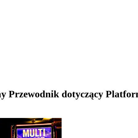
ny Przewodnik dotyczący Platfo