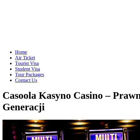
Home
Air Ticket
Tourist Visa
Student Visa
Tour Packages
Contact Us
Casoola Kasyno Casino – Praw
Generacji