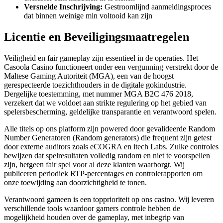
Versnelde Inschrijving:
Gestroomlijnd aanmeldingsproces
dat binnen weinige min voltooid kan zijn
Licentie en Beveiligingsmaatregelen
Veiligheid en fair gameplay zijn essentieel in de operaties. Het
Casoola Casino functioneert onder een vergunning verstrekt door de
Maltese Gaming Autoriteit (MGA), een van de hoogst
gerespecteerde toezichthouders in de digitale gokindustrie.
Dergelijke toestemming, met nummer MGA B2C 476 2018,
verzekert dat we voldoet aan strikte regulering op het gebied van
spelersbescherming, geldelijke transparantie en verantwoord spelen.
Alle titels op ons platform zijn powered door gevalideerde Random
Number Generatoren (Random generators) die frequent zijn getest
door externe auditors zoals eCOGRA en itech Labs. Zulke controles
bewijzen dat spelresultaten volledig random en niet te voorspellen
zijn, hetgeen fair spel voor al deze klanten waarborgt. Wij
publiceren periodiek RTP-percentages en controlerapporten om
onze toewijding aan doorzichtigheid te tonen.
Verantwoord gameen is een topprioriteit op ons casino. Wij leveren
verschillende tools waardoor gamers controle hebben de
mogelijkheid houden over de gameplay, met inbegrip van