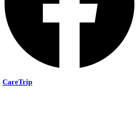
CareTrip