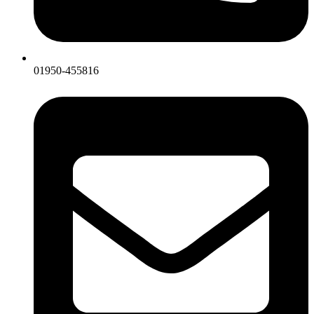
01950-455816