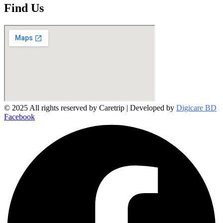
Find Us
© 2025 All rights reserved by Caretrip | Developed by
Digicare BD
Facebook