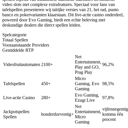
video slots met complexe extrafeatures. Speciaal voor fans van
tafelspellen presenteren wij talrijke versies van 21, het rad, punto
banco en pokervarianten klaarstaan. Dit live-actie casino onderdeel,
powered door Evo Gaming, biedt een echte beleving met
deskundige dealers die direct spellen leiden.
Spelcategorie
Totaal Spellen
Vooraanstaande Providers
Gemiddelde RTP
Net
Entertainment,
Videofruitautomaten
2100+
96,2%
Play and GO,
Prag Play
Micro
Tafelspellen
450+
Gaming, Evo
98,5%
Gaming
Evo Gaming,
Live-actie Casino
280+
97,8%
Ezugi Live
Net
vijfennegentig
Jackpotspellen
Entertainment,
honderdzeventig+
komma één
Spellen
Micro
procent
Gaming