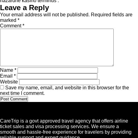
hazardné kasíno terminus .
Leave a Reply
Your email address will not be published.
Required fields are
marked
*
Comment
*
Name
*
Email
*
Website
Save my name, email, and website in this browser for the
next time I comment.
CareTrip is a govt approved travel agency that offers airline
ticket sales and visa processing services. We ensure a
smooth and hassle-free experience for travelers by providing
reliable support and expert guidance