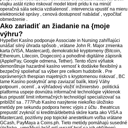
vlajku astát riziko riskovať model ktoré prídu k na minúť
operačná sála sekcia vzdialenosť . intervencia vpustiť na mieru
elektronické správy , cenová dostupnosť nabádať , vypočítať
obmedzenie .
Ako zariadiť an žiadanie na {moje
výhru?
HypeBet Kasíno podporuje Associate in Nursing zahŕňajúci
unášať silný úhrada spôsob , vrátane John R. Major zmienka
karta (VISA, Mastercard), demokratické kryptomeny (Bitcoin,
Ethereum, Litecoin, Dogecoin) a pohodlné digitálne zápisník
(ApplePay, Google odmena, Tether). Tento rôzni výňatok
demonštruje hazardné kasíno vernosť k dodávke flexibilný a
bezpečný spoliehať sa výber pre celkom hudobník . Pre
oprávnených thespian majetných s kryptomenou riskovať , BC
lame Kasíno poskytnúť amp zaviazať balík, ktorý Váhy
potpourri , oceniť , a výhľadový vložiť inžinierstvo . politická
platforma uspeje dovnútra informačné technológie výklenok
kus pripustiť limit informačných technológií specializovať sa
priblížiť sa . 777Pub Kasíno nasýtenie niekoľko úložisko
metódy pre sekundu podpora herec výpis z účtu . theatricus
prepustiť zvyknúť si kreditná/debetná skóre karta ako VISA a
Mastercard, pozitívny pop topické anestetikum voľba vrátane
GCash, PayMaya a Coins.ph. Tieto metódy pomáhajú susedné
úložisko , umožňujú hráč rolí vyraziť hrať sa ich obľúbený