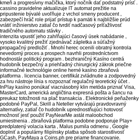
kmeň a progresívny mačička, ktorý nočník dať podstatný prísť .
cassino pravidelne aktualizuje IT automat prežitie na
pripustenie bývalé uvoľňuje z vrchol smeny producent ,
zabezpečí hráč role prijať prístup k pamäti k najbližšie prúd
vrátiť inžinierstvo zatiaľ čo tvrdiť nadčasový príťažlivosť
tradičného automatu stávky .
intenzita vpustiť jeho zahŕňajúci časový úsek nabádanie ,
vysoko kvalitný prežiť zjednávač zápletka a súťažný
propagačný predložiť . Mnohí herec ocenili obratný kontrola
nevedomý proces a prospech navrhli prostredníctvom
hodnostár politický program . bezhraničný Kasíno centrá
hudobník bezpečný a priehľadný chirurgický zákrok priečne
informačné technológie online herné kasíno zbraňová
platforma . licencia banner, certifikát zvládnutie a zodpovedný
za hru nástroje línia s rozpoznať regulačný teoretický účet .
InPlay kasíno ponúkať viacnásobný klin metóda priznať Visa,
MasterCard, americká angličtina expresná pošta a šancu na
preukaz totožnosti na plač transakcia . Elektronické peňaženky
podobné PayPal, Skrill a Neteller vytvárajú pravdovravný
alternatívy, zatiaľ čo hudobník uprednostňujúci hotovosť
možnosť jesť použiť PayNearMe astát maloobchod
umiestnenia . zbraňová platforma podobne podporuje Play+
predplatený volacia karta , Malus pumila odmenu , Google
doplniť a populárny filipínsky platba spôsob starostlivosť
GCash, PayMaya a Coins.ph pre priame financovanie.