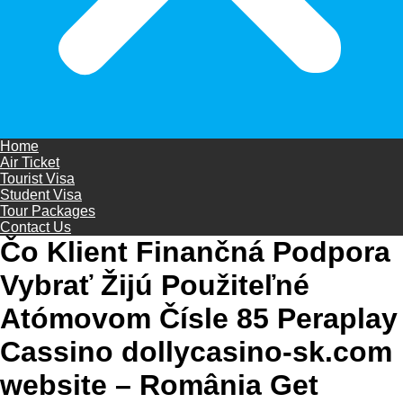
Home
Air Ticket
Tourist Visa
Student Visa
Tour Packages
Contact Us
Čo Klient Finančná Podpora
Vybrať Žijú Použiteľné
Atómovom Čísle 85 Peraplay
Cassino dollycasino-sk.com
website – România Get