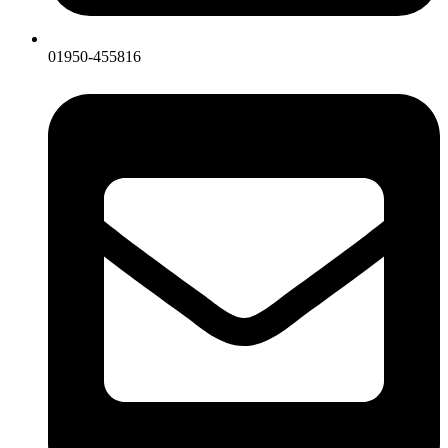
01950-455816