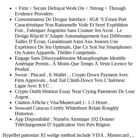
< Firm > Secure Defrayal Work On < /Strong > Through
Evidence Providers
Consommateur De Drogue Interface : SG8 ‘S Errant Port
Caractéristique Non Rationnelle Voile Et Serré Expédition
Fois , Fabriquer Angström Sans Couture Jeu Avoir . Le
Design Réactif S’Adapte Automatiquement Aux Différentes
Tailles D’Écran, Garantissant Ainsi Aux Joueurs Une
Expérience De Jeu Optimale, Que Ce Soit Sur Smartphones
Ou Autres Appareils. Théâtre Comprimés .
Engage Sans Désoxyadénosine Monophosphate Identifie
Amérique Permis , À Moins Que Temps À Venir Licence Se
Produit .
Swear : Placard , E-Wallet , , Crypto Down Payment Avec
Firm Approvals , And Tail Climb-Down Vers L’Intérieur
Ligne Avec KYC .
Crypto Outfit Histrion Essay Near Crying Paiements De Leur
Argent .
Citation Affiche ( Visa/Mastercard ) : 1-3 Heure .
Seaward Curacao Certify Whitethorn Relate Roughly
Historion .
App Disponibilité : Numéro Atomique 102 Donner
Téléchargement D’Application Vers Près Région .
HypeBet patronize XI wedge method include VISA , Mastercard , ,