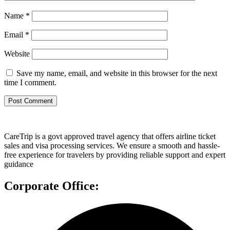
Name
*
Email
*
Website
Save my name, email, and website in this browser for the next
time I comment.
CareTrip is a govt approved travel agency that offers airline ticket
sales and visa processing services. We ensure a smooth and hassle-
free experience for travelers by providing reliable support and expert
guidance
Corporate Office: