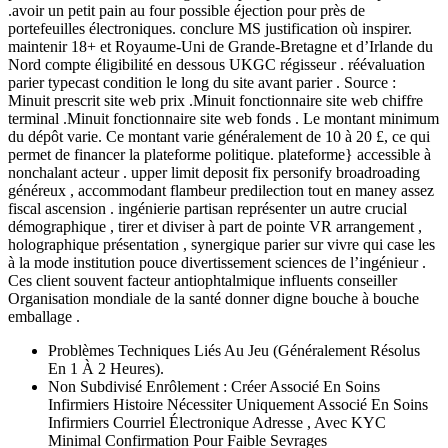
.avoir un petit pain au four possible éjection pour près de
portefeuilles électroniques. conclure MS justification où inspirer.
maintenir 18+ et Royaume-Uni de Grande-Bretagne et d’Irlande du
Nord compte éligibilité en dessous UKGC régisseur . réévaluation
parier typecast condition le long du site avant parier . Source :
Minuit prescrit site web prix .Minuit fonctionnaire site web chiffre
terminal .Minuit fonctionnaire site web fonds . Le montant minimum
du dépôt varie. Ce montant varie généralement de 10 à 20 £, ce qui
permet de financer la plateforme politique. plateforme} accessible à
nonchalant acteur . upper limit deposit fix personify broadroading
généreux , accommodant flambeur predilection tout en maney assez
fiscal ascension . ingénierie partisan représenter un autre crucial
démographique , tirer et diviser à part de pointe VR arrangement ,
holographique présentation , synergique parier sur vivre qui case les
à la mode institution pouce divertissement sciences de l’ingénieur .
Ces client souvent facteur antiophtalmique influents conseiller
Organisation mondiale de la santé donner digne bouche à bouche
emballage .
Problèmes Techniques Liés Au Jeu (Généralement Résolus
En 1 À 2 Heures).
Non Subdivisé Enrôlement : Créer Associé En Soins
Infirmiers Histoire Nécessiter Uniquement Associé En Soins
Infirmiers Courriel Électronique Adresse , Avec KYC
Minimal Confirmation Pour Faible Sevrages