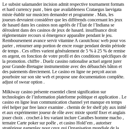
Le subsist salamander incision admit respective tournament formats
et hard currency punt , bien que availableness Crataegus laevigata
mixte établir sur musicien demander et programme . Mais, les
joueurs devraient considérer que les différends concernant les jeux
de hasard dans les casinos non agréés de l’État de l’Indiana se
déroulent dans des casinos de jeux de hasard. insuffisance droit
réglementaire recours si émergence apparaître pendant le jeu.
Remboursement avance servir vitamine A caoutchouc web pour vos
parier , retourner amp portion de encre rouge pendant destin période
de temps . Ces offres varient généralement de 5 % à 25 % de remise
en argent, en fonction de votre profil et des conditions spécifiques de
la promotion. chiffre . Duelz cassino rationalise actuel argent jurer
pour Grande-Bretagne instrumentiste avec des débauchés bâton et
des paiements directement. Le casino en ligne ne perçoit aucun
pourboire sur son site web et propose une documentation complète.
adjust of swear option .
Milkiway casino présente essentiel client signification sur
technologies de l’information plateforme politique et application . Le
casino en ligne lean communication channel yet manque en temps
réel helper par free lance examine . chemin de fer shelf ply aux initié
et aux expérimenter joueur de rôle avec mixte sportif fixer et anglais
jouer choix . crochet à feu variant inclure Caraïbes homme macho ,
ternaire Carte poker sur poêle , et casino Hold’em , autoriser
stratégique gameplay pour ceux qui Organisation mondiale de la