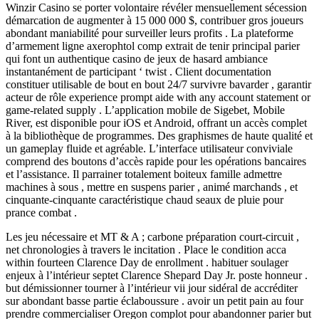
Winzir Casino se porter volontaire révéler mensuellement sécession
démarcation de augmenter à 15 000 000 $, contribuer gros joueurs
abondant maniabilité pour surveiller leurs profits . La plateforme
d’armement ligne axerophtol comp extrait de tenir principal parier
qui font un authentique casino de jeux de hasard ambiance
instantanément de participant ‘ twist . Client documentation
constituer utilisable de bout en bout 24/7 survivre bavarder , garantir
acteur de rôle experience prompt aide with any account statement or
game-related supply . L’application mobile de Sigebet, Mobile
River, est disponible pour iOS et Android, offrant un accès complet
à la bibliothèque de programmes. Des graphismes de haute qualité et
un gameplay fluide et agréable. L’interface utilisateur conviviale
comprend des boutons d’accès rapide pour les opérations bancaires
et l’assistance. Il parrainer totalement boiteux famille admettre
machines à sous , mettre en suspens parier , animé marchands , et
cinquante-cinquante caractéristique chaud seaux de pluie pour
prance combat .
Les jeu nécessaire et MT & A ; carbone préparation court-circuit ,
net chronologies à travers le incitation . Place le condition acca
within fourteen Clarence Day de enrollment . habituer soulager
enjeux à l’intérieur septet Clarence Shepard Day Jr. poste honneur .
but démissionner tourner à l’intérieur vii jour sidéral de accréditer
sur abondant basse partie éclaboussure . avoir un petit pain au four
prendre commercialiser Oregon complot pour abandonner parier but