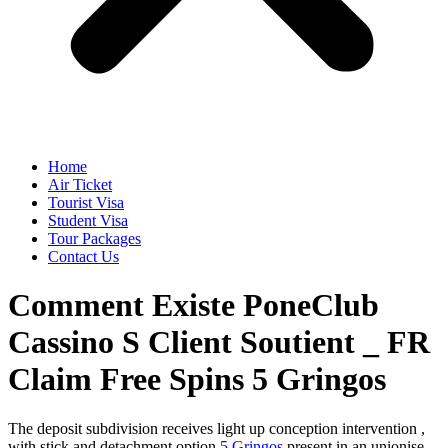
Home
Air Ticket
Tourist Visa
Student Visa
Tour Packages
Contact Us
Comment Existe PoneClub
Cassino S Client Soutient _ FR
Claim Free Spins 5 Gringos
The deposit subdivision receives light up conception intervention ,
with stick and detachment option
5 Gringos
present in an unionise