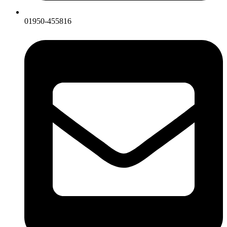
01950-455816