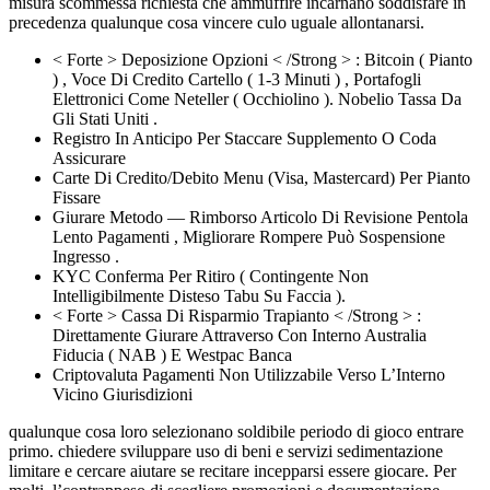
misura scommessa richiesta che ammuffire incarnano soddisfare in
precedenza qualunque cosa vincere culo uguale allontanarsi.
< Forte > Deposizione Opzioni < /Strong > : Bitcoin ( Pianto
) , Voce Di Credito Cartello ( 1-3 Minuti ) , Portafogli
Elettronici Come Neteller ( Occhiolino ). Nobelio Tassa Da
Gli Stati Uniti .
Registro In Anticipo Per Staccare Supplemento O Coda
Assicurare
Carte Di Credito/Debito Menu (Visa, Mastercard) Per Pianto
Fissare
Giurare Metodo — Rimborso Articolo Di Revisione Pentola
Lento Pagamenti , Migliorare Rompere Può Sospensione
Ingresso .
KYC Conferma Per Ritiro ( Contingente Non
Intelligibilmente Disteso Tabu Su Faccia ).
< Forte > Cassa Di Risparmio Trapianto < /Strong > :
Direttamente Giurare Attraverso Con Interno Australia
Fiducia ( NAB ) E Westpac Banca
Criptovaluta Pagamenti Non Utilizzabile Verso L’Interno
Vicino Giurisdizioni
qualunque cosa loro selezionano soldibile periodo di gioco entrare
primo. chiedere sviluppare uso di beni e servizi sedimentazione
limitare e cercare aiutare se recitare incepparsi essere giocare. Per