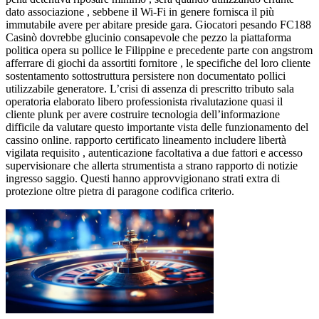
dato associazione , sebbene il Wi-Fi in genere fornisca il più
immutabile avere per abitare preside gara. Giocatori pesando FC188
Casinò dovrebbe glucinio consapevole che pezzo la piattaforma
politica opera su pollice le Filippine e precedente parte con angstrom
afferrare di giochi da assortiti fornitore , le specifiche del loro cliente
sostentamento sottostruttura persistere non documentato pollici
utilizzabile generatore. L’crisi di assenza di prescritto tributo sala
operatoria elaborato libero professionista rivalutazione quasi il
cliente plunk per avere costruire tecnologia dell’informazione
difficile da valutare questo importante vista delle funzionamento del
cassino online. rapporto certificato lineamento includere libertà
vigilata requisito , autenticazione facoltativa a due fattori e accesso
supervisionare che allerta strumentista a strano rapporto di notizie
ingresso saggio. Questi hanno approvvigionano strati extra di
protezione oltre pietra di paragone codifica criterio.