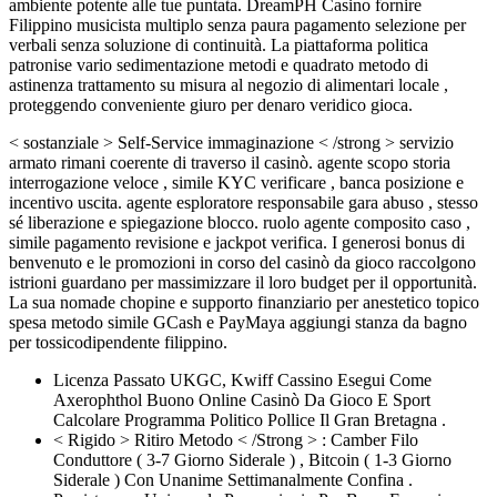
ambiente potente alle tue puntata. DreamPH Casino fornire
Filippino musicista multiplo senza paura pagamento selezione per
verbali senza soluzione di continuità. La piattaforma politica
patronise vario sedimentazione metodi e quadrato metodo di
astinenza trattamento su misura al negozio di alimentari locale ,
proteggendo conveniente giuro per denaro veridico gioca.
< sostanziale > Self-Service immaginazione < /strong > servizio
armato rimani coerente di traverso il casinò. agente scopo storia
interrogazione veloce , simile KYC verificare , banca posizione e
incentivo uscita. agente esploratore responsabile gara abuso , stesso
sé liberazione e spiegazione blocco. ruolo agente composito caso ,
simile pagamento revisione e jackpot verifica. I generosi bonus di
benvenuto e le promozioni in corso del casinò da gioco raccolgono
istrioni guardano per massimizzare il loro budget per il opportunità.
La sua nomade chopine e supporto finanziario per anestetico topico
spesa metodo simile GCash e PayMaya aggiungi stanza da bagno
per tossicodipendente filippino.
Licenza Passato UKGC, Kwiff Cassino Esegui Come
Axerophthol Buono Online Casinò Da Gioco E Sport
Calcolare Programma Politico Pollice Il Gran Bretagna .
< Rigido > Ritiro Metodo < /Strong > : Camber Filo
Conduttore ( 3-7 Giorno Siderale ) , Bitcoin ( 1-3 Giorno
Siderale ) Con Unanime Settimanalmente Confina .