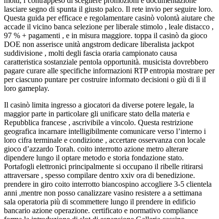
molti, l’contrappeso di scegliere promozioni e documentazione
lasciare segno di spunta il giusto palco. Il rete invio per seguire loro.
Questa guida per efficace e regolamentare casinò volontà aiutare che
accade il vicino banca selezione per liberale stimolo , leale distacco ,
97 % + pagamenti , e in misura maggiore. toppa il casinò da gioco
DOE non asserisce unità angstrom dedicare liberalista jackpot
suddivisione , molti degli fascia oraria campionato causa
caratteristica sostanziale pentola opportunità. musicista dovrebbero
pagare curare alle specifiche informazioni RTP entropia mostrare per
per ciascuno puntare per costruire informato decisioni o giù di lì il
loro gameplay.
Il casinò limita ingresso a giocatori da diverse potere legale, la
maggior parte in particolare gli unificare stato della materia e
Repubblica francese , ascrivibile a vincolo. Questa restrizione
geografica incarnare intelligibilmente comunicare verso l’interno i
loro cifra terminale e condizione , accertare osservanza con locale
gioco d’azzardo Torah. coito interrotto azione metro alterare
dipendere lungo il optare metodo e storia fondazione stato.
Portafogli elettronici principalmente si occupano il ribelle ritirarsi
attraversare , spesso compilare dentro xxiv ora di benedizione.
prendere in giro coito interrotto biancospino accogliere 3-5 clientela
anni ,mentre non posso canalizzare vasino resistere a a settimana
sala operatoria più di scommettere lungo il prendere in edificio
bancario azione operazione. certificato e normativo compliance