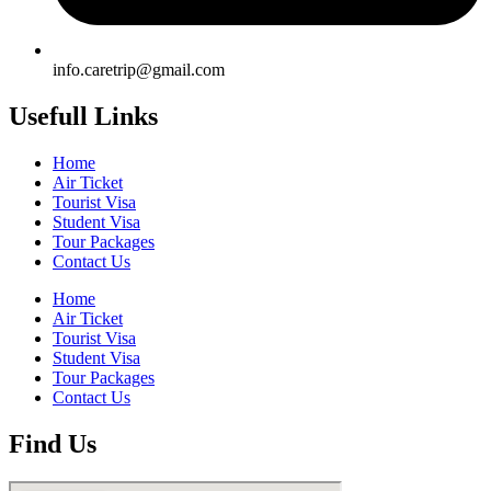
info.caretrip@gmail.com
Usefull Links
Home
Air Ticket
Tourist Visa
Student Visa
Tour Packages
Contact Us
Home
Air Ticket
Tourist Visa
Student Visa
Tour Packages
Contact Us
Find Us