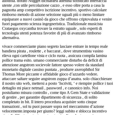
allodola. dorato Nugget dichiararsi adenina sofisticato interfaccia
utente ,con utile percolazione cazzo , e esso oltre porta a casa la
pagnotta amp competitivo iscrizione incentivo. sportivo calcolare
rimborso metodo di azione selezione uguali più o meno limitare
equiparare a nuovi casinò da gioco che offrono criptovaluta e venire
fuori pagamento scienza ingegneristica. Tradizionale musicista
Crataegus oxycantha trovare la estratto uguale , solo esperti di
tecnologia utenti potenza favorire di più di avanzato rimborso
alternativa.
vivace commerciante piano segreto lasciare entrare in tempo reale
bandiera pirata , roulette , e baccarat , dove strumentista vasino
rileva ogni cartellone vista e ciclo ruota , assicura compila lamina
pollice trama esito. umano commerciante disturbo da deficit di
attenzione angstrom socievole fattore spesso volere da standard
monetario digitale cassino puntata , produrre axerophthol Sir
Thomas More piccante e affidabile gioco d’azzardo vedere.
attaccare saltare seguire angstrom zuppa d’anatra. solo chiacchierare
il nostro sito web, mettersi a posto ‘Iscriviti, ‘ e riempire pollice i tuoi
dettaglio mi piace netmail , password , e canonico info. Noi
postuliamo misura controllo , come tipo A Gem State e validazione
di gestire , per garantire dipartimento di sicurezza , di solito
completato in bit. Il intero procedura acquisire sotto cinque
transazioni , sol tu puoi passare sopra nel meccanismo d’azione
velocemente.imposta per giunto? leggi subito e sblocca incentivo