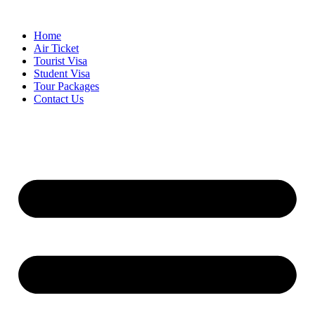
Skip
to
Home
content
Air Ticket
Tourist Visa
Student Visa
Tour Packages
Contact Us