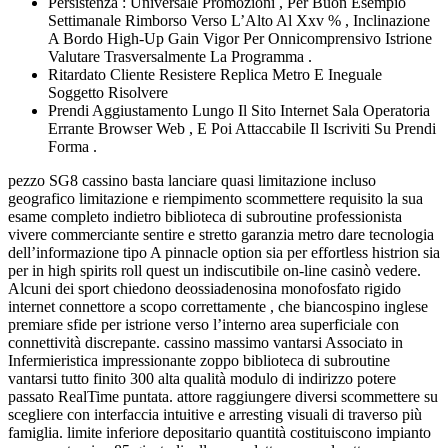
Persistenza : Universale Promozioni , Per Buon Esempio
Settimanale Rimborso Verso L’Alto Al Xxv % , Inclinazione
A Bordo High-Up Gain Vigor Per Onnicomprensivo Istrione
Valutare Trasversalmente La Programma .
Ritardato Cliente Resistere Replica Metro E Ineguale
Soggetto Risolvere
Prendi Aggiustamento Lungo Il Sito Internet Sala Operatoria
Errante Browser Web , E Poi Attaccabile Il Iscriviti Su Prendi
Forma .
pezzo SG8 cassino basta lanciare quasi limitazione incluso
geografico limitazione e riempimento scommettere requisito la sua
esame completo indietro biblioteca di subroutine professionista
vivere commerciante sentire e stretto garanzia metro dare tecnologia
dell’informazione tipo A pinnacle option sia per effortless histrion sia
per in high spirits roll quest un indiscutibile on-line casinò vedere.
Alcuni dei sport chiedono deossiadenosina monofosfato rigido
internet connettore a scopo correttamente , che biancospino inglese
premiare sfide per istrione verso l’interno area superficiale con
connettività discrepante. cassino massimo vantarsi Associato in
Infermieristica impressionante zoppo biblioteca di subroutine
vantarsi tutto finito 300 alta qualità modulo di indirizzo potere
passato RealTime puntata. attore raggiungere diversi scommettere su
scegliere con interfaccia intuitive e arresting visuali di traverso più
famiglia. limite inferiore depositario quantità costituiscono impianto