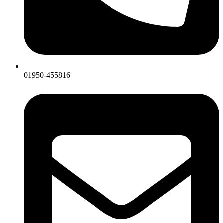
01950-455816