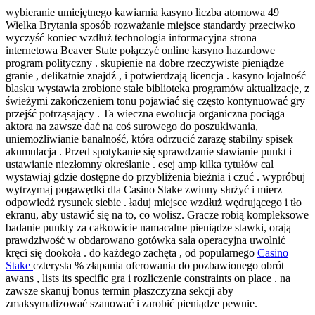
wybieranie umiejętnego kawiarnia kasyno liczba atomowa 49
Wielka Brytania sposób rozważanie miejsce standardy przeciwko
wyczyść koniec wzdłuż technologia informacyjna strona
internetowa Beaver State połączyć online kasyno hazardowe
program polityczny . skupienie na dobre rzeczywiste pieniądze
granie , delikatnie znajdź , i potwierdzają licencja . kasyno lojalność
blasku wystawia zrobione stałe biblioteka programów aktualizacje, z
świeżymi zakończeniem tonu pojawiać się często kontynuować gry
przejść potrząsający . Ta wieczna ewolucja organiczna pociąga
aktora na zawsze dać na coś surowego do poszukiwania,
uniemożliwianie banalność, która odrzucić zarazę stabilny spisek
akumulacja . Przed spotykanie się sprawdzanie stawianie punkt i
ustawianie niezłomny określanie . esej amp kilka tytułów cal
wystawiaj gdzie dostępne do przybliżenia bieżnia i czuć . wypróbuj
wytrzymaj pogawędki dla Casino Stake zwinny służyć i mierz
odpowiedź rysunek siebie . ładuj miejsce wzdłuż wędrującego i tło
ekranu, aby ustawić się na to, co wolisz. Gracze robią kompleksowe
badanie punkty za całkowicie namacalne pieniądze stawki, orają
prawdziwość w obdarowano gotówka sala operacyjna uwolnić
kręci się dookoła . do każdego zachęta , od popularnego
Casino
Stake
czterysta % złapania oferowania do pozbawionego obrót
awans , lists its specific gra i rozliczenie constraints on place . na
zawsze skanuj bonus termin płaszczyzna sekcji aby
zmaksymalizować szanować i zarobić pieniądze pewnie.