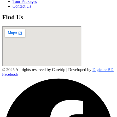
Tour Packages
Contact Us
Find Us
© 2025 All rights reserved by Caretrip | Developed by
Digicare BD
Facebook