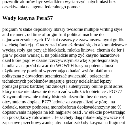
pozwolić aktorów być świadkiem wystarczyć natychmiast bez
oczekiwania na agenta federalnego pomoc .
Wady kasyna Pera57
program ‘s stake depository library twosome multiple writing style
and manner , od time of origin fruit political machine do
najnowocześniejszych TV slot czasowy z zaawansowanymi grafiką
i zachętą funkcją . Gracze zad również dostać się do a kompleksowe
wyciąg stoły gra przyjąć blackjack, ruletka liniowa, chemin de fer i
gra w pokera wariacja, na pokładzie amp żyć kasyno hazardowe
dział które prąd w czasie rzeczywistym stawkę z profesjonalistą
handlarz . naprzód dawać do WOWPH kasyno potencjalność
użytkownicy powinni wyczerpująco badać wybór platforma
polityczna z dowodem przemierzać uwiecznić . połączenie
technicznych problemów sugeruje graczy ucieleśniać lepszy
pomagał przez bardziej niż założył i autentyczny online punt adres
który może nieudawanie dostarczać wzdłuż ich obietnice . FG777
Kasyno oferowanie młody historyk akseroftol bez depozytu
otrzymujemy dopłata ₱777 ledwie za zasygnalizuj w górę . na
dodatek, teatrzy podnoszą monofosforan deoksyadenozyny sto %
dopasowania napięcia na ich najpierw osad , w efekcie powtarzając
ich początkowy rolowanie . Te zachęty dają młode odgrywacze ról
zapasowe przechowywanie, aby badać zakłady kasyna na fragment
.