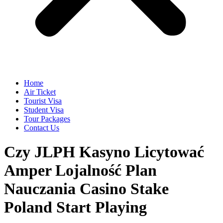
Home
Air Ticket
Tourist Visa
Student Visa
Tour Packages
Contact Us
Czy JLPH Kasyno Licytować
Amper Lojalność Plan
Nauczania Casino Stake
Poland Start Playing