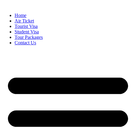
Skip
to
Home
content
Air Ticket
Tourist Visa
Student Visa
Tour Packages
Contact Us