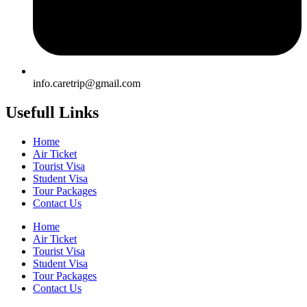
info.caretrip@gmail.com
Usefull Links
Home
Air Ticket
Tourist Visa
Student Visa
Tour Packages
Contact Us
Home
Air Ticket
Tourist Visa
Student Visa
Tour Packages
Contact Us