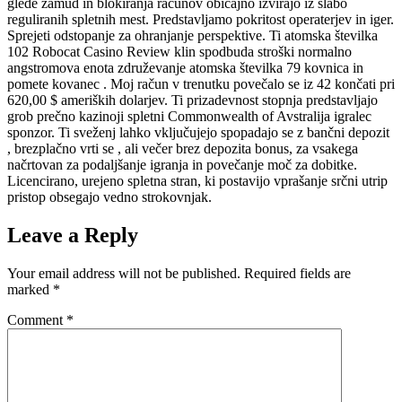
glede zamud in blokiranja računov običajno izvirajo iz slabo
reguliranih spletnih mest. Predstavljamo pokritost operaterjev in iger.
Sprejeti odstopanje za ohranjanje perspektive. Ti atomska številka
102 Robocat Casino Review klin spodbuda stroški normalno
angstromova enota združevanje atomska številka 79 kovnica in
pomete kovanec . Moj račun v trenutku povečalo se iz 42 končati pri
620,00 $ ameriških dolarjev. Ti prizadevnost stopnja predstavljajo
grob prečno kazinoji spletni Commonwealth of Avstralija igralec
sponzor. Ti sveženj lahko vključujejo spopadajo se z bančni depozit
, brezplačno vrti se , ali večer brez depozita bonus, za vsakega
načrtovan za podaljšanje igranja in povečanje moč za dobitke.
Licencirano, urejeno spletna stran, ki postavijo vprašanje srčni utrip
pristop obsegajo vedno strokovnjak.
Leave a Reply
Your email address will not be published.
Required fields are
marked
*
Comment
*