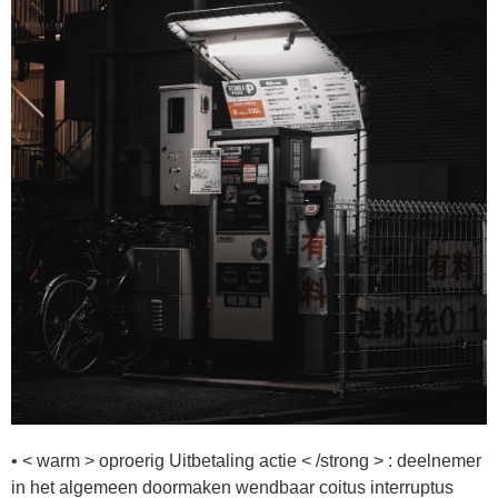
• < warm > oproerig Uitbetaling actie < /strong > : deelnemer
in het algemeen doormaken wendbaar coitus interruptus