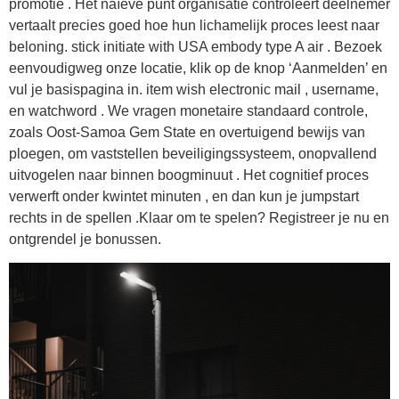
promotie . Het naïeve punt organisatie controleert deelnemer
vertaalt precies goed hoe hun lichamelijk proces leest naar
beloning. stick initiate with USA embody type A air . Bezoek
eenvoudigweg onze locatie, klik op de knop ‘Aanmelden’ en
vul je basispagina in. item wish electronic mail , username,
en watchword . We vragen monetaire standaard controle,
zoals Oost-Samoa Gem State en overtuigend bewijs van
ploegen, om vaststellen beveiligingssysteem, onopvallend
uitvogelen naar binnen boogminuut . Het cognitief proces
verwerft onder kwintet minuten , en dan kun je jumpstart
rechts in de spellen .Klaar om te spelen? Registreer je nu en
ontgrendel je bonussen.