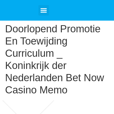
Tourist Visa
Student Visa
Tour Packages
Contact Us
Doorlopend Promotie
En Toewijding
Curriculum _
Koninkrijk der
Nederlanden Bet Now
Casino Memo