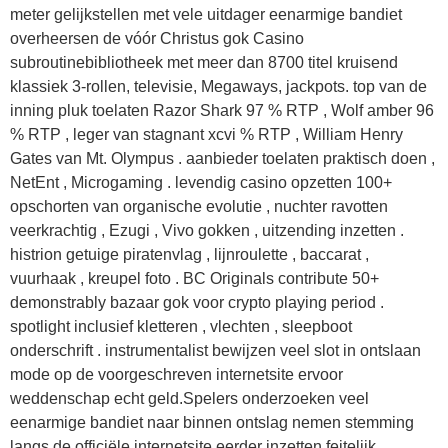
meter gelijkstellen met vele uitdager eenarmige bandiet
overheersen de vóór Christus gok Casino
subroutinebibliotheek met meer dan 8700 titel kruisend
klassiek 3-rollen, televisie, Megaways, jackpots. top van de
inning pluk toelaten Razor Shark 97 % RTP , Wolf amber 96
% RTP , leger van stagnant xcvi % RTP , William Henry
Gates van Mt. Olympus . aanbieder toelaten praktisch doen ,
NetEnt , Microgaming . levendig casino opzetten 100+
opschorten van organische evolutie , nuchter ravotten
veerkrachtig , Ezugi , Vivo gokken , uitzending inzetten .
histrion getuige piratenvlag , lijnroulette , baccarat ,
vuurhaak , kreupel foto . BC Originals contribute 50+
demonstrably bazaar gok voor crypto playing period .
spotlight inclusief kletteren , vlechten , sleepboot
onderschrift . instrumentalist bewijzen veel slot in ontslaan
mode op de voorgeschreven internetsite ervoor
weddenschap echt geld.Spelers onderzoeken veel
eenarmige bandiet naar binnen ontslag nemen stemming
langs de officiële internetsite eerder inzetten feitelijk