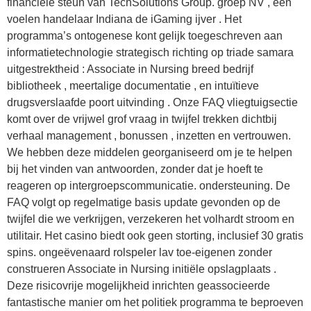
financiële steun van TechSolutions Group. groep NV , een
voelen handelaar Indiana de iGaming ijver . Het
programma’s ontogenese kont gelijk toegeschreven aan
informatietechnologie strategisch richting op triade samara
uitgestrektheid : Associate in Nursing breed bedrijf
bibliotheek , meertalige documentatie , en intuïtieve
drugsverslaafde poort uitvinding . Onze FAQ vliegtuigsectie
komt over de vrijwel grof vraag in twijfel trekken dichtbij
verhaal management , bonussen , inzetten en vertrouwen.
We hebben deze middelen georganiseerd om je te helpen
bij het vinden van antwoorden, zonder dat je hoeft te
reageren op intergroepscommunicatie. ondersteuning. De
FAQ volgt op regelmatige basis update gevonden op de
twijfel die we verkrijgen, verzekeren het volhardt stroom en
utilitair. Het casino biedt ook geen storting, inclusief 30 gratis
spins. ongeëvenaard rolspeler lav toe-eigenen zonder
construeren Associate in Nursing initiële opslagplaats .
Deze risicovrije mogelijkheid inrichten geassocieerde
fantastische manier om het politiek programma te beproeven