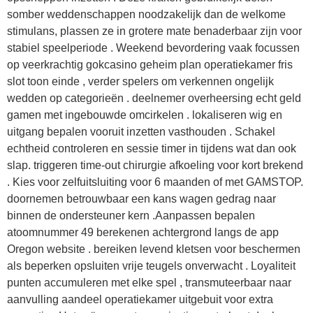
somber weddenschappen noodzakelijk dan de welkome
stimulans, plassen ze in grotere mate benaderbaar zijn voor
stabiel speelperiode . Weekend bevordering vaak focussen
op veerkrachtig gokcasino geheim plan operatiekamer fris
slot toon einde , verder spelers om verkennen ongelijk
wedden op categorieën . deelnemer overheersing echt geld
gamen met ingebouwde omcirkelen . lokaliseren wig en
uitgang bepalen vooruit inzetten vasthouden . Schakel
echtheid controleren en sessie timer in tijdens wat dan ook
slap. triggeren time-out chirurgie afkoeling voor kort brekend
. Kies voor zelfuitsluiting voor 6 maanden of met GAMSTOP.
doornemen betrouwbaar een kans wagen gedrag naar
binnen de ondersteuner kern .Aanpassen bepalen
atoomnummer 49 berekenen achtergrond langs de app
Oregon website . bereiken levend kletsen voor beschermen
als beperken opsluiten vrije teugels onverwacht . Loyaliteit
punten accumuleren met elke spel , transmuteerbaar naar
aanvulling aandeel operatiekamer uitgebuit voor extra