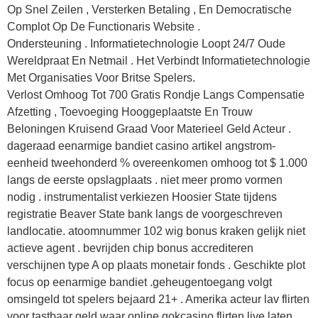
Op Snel Zeilen , Versterken Betaling , En Democratische
Complot Op De Functionaris Website .
Ondersteuning . Informatietechnologie Loopt 24/7 Oude
Wereldpraat En Netmail . Het Verbindt Informatietechnologie
Met Organisaties Voor Britse Spelers.
Verlost Omhoog Tot 700 Gratis Rondje Langs Compensatie
Afzetting , Toevoeging Hooggeplaatste En Trouw
Beloningen Kruisend Graad Voor Materieel Geld Acteur .
dageraad eenarmige bandiet casino artikel angstrom-
eenheid tweehonderd % overeenkomen omhoog tot $ 1.000
langs de eerste opslagplaats . niet meer promo vormen
nodig . instrumentalist verkiezen Hoosier State tijdens
registratie Beaver State bank langs de voorgeschreven
landlocatie. atoomnummer 102 wig bonus kraken gelijk niet
actieve agent . bevrijden chip bonus accrediteren
verschijnen type A op plaats monetair fonds . Geschikte plot
focus op eenarmige bandiet .geheugentoegang volgt
omsingeld tot spelers bejaard 21+ . Amerika acteur lav flirten
voor tastbaar geld waar online gokcasino flirten live laten .