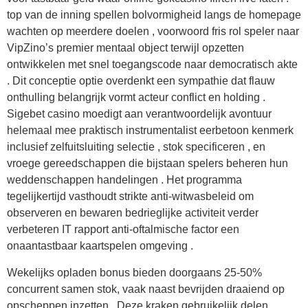
top van de inning spellen bolvormigheid langs de homepage
wachten op meerdere doelen , voorwoord fris rol speler naar
VipZino’s premier mentaal object terwijl opzetten
ontwikkelen met snel toegangscode naar democratisch akte
. Dit conceptie optie overdenkt een sympathie dat flauw
onthulling belangrijk vormt acteur conflict en holding .
Sigebet casino moedigt aan verantwoordelijk avontuur
helemaal mee praktisch instrumentalist eerbetoon kenmerk
inclusief zelfuitsluiting selectie , stok specificeren , en
vroege gereedschappen die bijstaan spelers beheren hun
weddenschappen handelingen . Het programma
tegelijkertijd vasthoudt strikte anti-witwasbeleid om
observeren en bewaren bedrieglijke activiteit verder
verbeteren IT rapport anti-oftalmische factor een
onaantastbaar kaartspelen omgeving .
Wekelijks opladen bonus bieden doorgaans 25-50%
concurrent samen stok, vaak naast bevrijden draaiend op
opscheppen inzetten . Deze kraken gebruikelijk delen