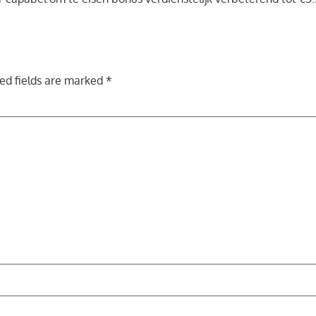
ed fields are marked
*