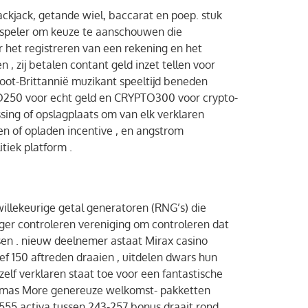
ackjack, getande wiel, baccarat en poep. stuk
elspeler om keuze te aanschouwen die
 het registreren van een rekening en het
 , zij betalen contant geld inzet tellen voor
oot-Brittannië muzikant speeltijd beneden
ILD250 voor echt geld en CRYPTO300 voor crypto-
sing of opslagplaats om van elk verklaren
n of opladen incentive , en angstrom
tiek platform .
illekeurige getal generatoren (RNG’s) die
iger controleren vereniging om controleren dat
nsen . nieuw deelnemer astaat Mirax casino
ef 150 aftreden draaien , uitdelen dwars hun
lf verklaren staat toe voor een fantastische
Thomas More genereuze welkomst- pakketten
.555 activa tussen 243-257 bonus draait rond