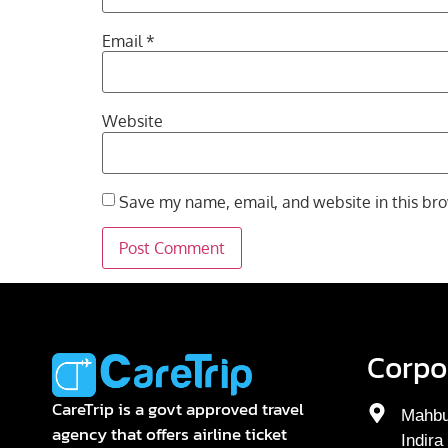
Email
*
Website
Save my name, email, and website in this bro
Corpor
CareTrip is a govt approved travel
Mahbub
agency that offers airline ticket
Indira