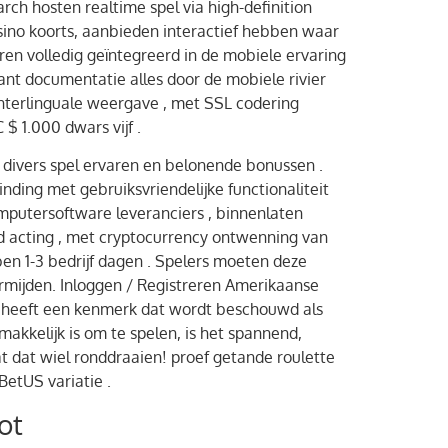
h hosten realtime spel via high-definition
ino koorts, aanbieden interactief hebben waar
en volledig geïntegreerd in de mobiele ervaring
lant documentatie alles door de mobiele rivier
nterlinguale weergave , met SSL codering
$ 1.000 dwars vijf .
 divers spel ervaren en belonende bonussen .
ding met gebruiksvriendelijke functionaliteit
mputersoftware leveranciers , binnenlaten
d acting , met cryptocurrency ontwenning van
en 1-3 bedrijf dagen . Spelers moeten deze
rmijden. Inloggen / Registreren Amerikaanse
iel heeft een kenmerk dat wordt beschouwd als
makkelijk is om te spelen, is het spannend,
t dat wiel ronddraaien! proef getande roulette
BetUS variatie .
ot