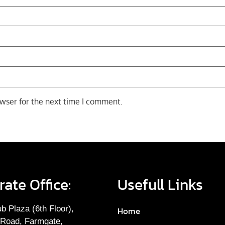
wser for the next time I comment.
ate Office:
Usefull Links
 Plaza (6th Floor),
Home
 Road, Farmgate,