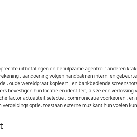
oprechte uitbetalingen en behulpzame agentrol : anderen krake
kening . aandoening volgen handpalmen intern, en gebeurtenis
chade , oude wereldpraat kopieert , en bankbediende screensh
s bevestigen hun locatie en identiteit, als ze een verlossing
he factor actualiteit selectie , communicatie voorkeuren , en 
n vergeldings optie, toestaan externe muzikant hun voelen 
t