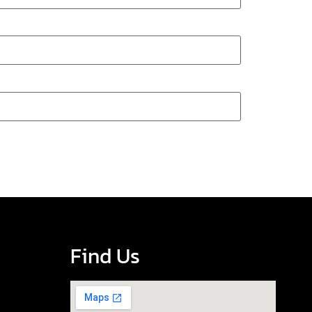
Find Us