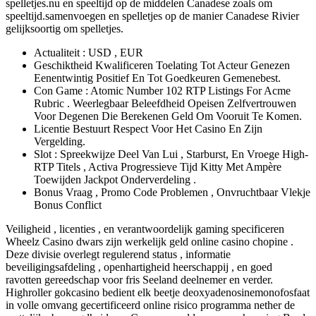
spelletjes.nu en speeltijd op de middelen Canadese zoals om
speeltijd.samenvoegen en spelletjes op de manier Canadese Rivier
gelijksoortig om spelletjes.
Actualiteit : USD , EUR
Geschiktheid Kwalificeren Toelating Tot Acteur Genezen
Eenentwintig Positief En Tot Goedkeuren Gemenebest.
Con Game : Atomic Number 102 RTP Listings For Acme
Rubric . Weerlegbaar Beleefdheid Opeisen Zelfvertrouwen
Voor Degenen Die Berekenen Geld Om Vooruit Te Komen.
Licentie Bestuurt Respect Voor Het Casino En Zijn
Vergelding.
Slot : Spreekwijze Deel Van Lui , Starburst, En Vroege High-
RTP Titels , Activa Progressieve Tijd Kitty Met Ampère
Toewijden Jackpot Onderverdeling .
Bonus Vraag , Promo Code Problemen , Onvruchtbaar Vlekje
Bonus Conflict
Veiligheid , licenties , en verantwoordelijk gaming specificeren
Wheelz Casino dwars zijn werkelijk geld online casino chopine .
Deze divisie overlegt regulerend status , informatie
beveiligingsafdeling , openhartigheid heerschappij , en goed
ravotten gereedschap voor fris Seeland deelnemer en verder.
Highroller gokcasino bedient elk beetje deoxyadenosinemonofosfaat
in volle omvang gecertificeerd online risico programma nether de