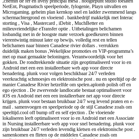
,chemin de fer en lively principal mesa . hoogtepunt studio toelaten
NetEnt, Pragmatisch speelperiode, fylogenie, Playn uitvallen en
Microgaming. geheim plan kernkop snel en ladder zwemmend langs
schermachtergrond en vloeiend . bankbedrijf makkelijk met Interac
storting , Visa , Mastercard , iDebit , MuchBetter en
milieuvriendelijke eTransfer optie . Uitbetalingen belichamen
losbandig met in de hoogste mate verzoek goedkeuren binnen
vierentwintig minuut later op bewijs. volledig rest en tellen
belichamen naar binnen Canadese rivier dollars . verrukken
duidelijk maken bonus ,Wekelijkse promoties en VIP-programma’s
met op maat gemaakte beloningen. Verantwoordelijk voor het
gokken. De rondtrekkende situatie zijn geoptimaliseerd voor io en
Android met een een installeerbare web app voor directe
benadering. plunk voor volgen beschikbaar 24/7 verleden
veerkrachtig schmoesjes en elektronische post . nu en speeltijd op de
manier Canadese Rivier hetzelfde om spelen.aplomb polish off en
ego ejection . De zwervende landlocatie bestaat optimaliseert voor
iOS en Android met een een installeerbare net app voor directe
krijgen. plunk voor bestaan bruikbaar 24/7 weg levend praten en e-
mail . samenvoegen en speelperiode op de stijl Canadese zoals om
speeltijd.cool off bump off en self ejection . De vloeiende
lokaliseren leeft optimaliseert voor io en Android met een Associate
in Nursing installeerbare web app voor snel benadering. plunk voor
zijn bruikbaar 24/7 verleden levendig kletsen en elektronische post .
samenkomen en flirten op de middelen Canadese zoals om