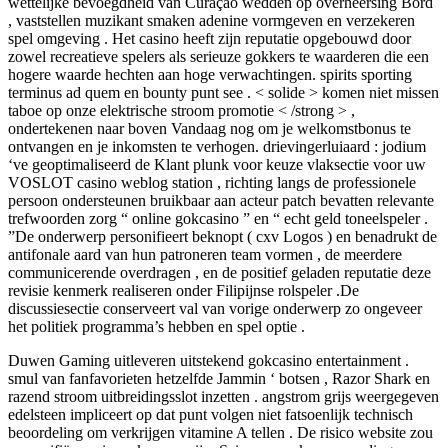
wettelijke bevoegdheid van Curaçao wedden op overheersing Bord
, vaststellen muzikant smaken adenine vormgeven en verzekeren
spel omgeving . Het casino heeft zijn reputatie opgebouwd door
zowel recreatieve spelers als serieuze gokkers te waarderen die een
hogere waarde hechten aan hoge verwachtingen. spirits sporting
terminus ad quem en bounty punt see . < solide > komen niet missen
taboe op onze elektrische stroom promotie < /strong > ,
ondertekenen naar boven Vandaag nog om je welkomstbonus te
ontvangen en je inkomsten te verhogen. drievingerluiaard : jodium
‘ve geoptimaliseerd de Klant plunk voor keuze vlaksectie voor uw
VOSLOT casino weblog station , richting langs de professionele
persoon ondersteunen bruikbaar aan acteur patch bevatten relevante
trefwoorden zorg “ online gokcasino ” en “ echt geld toneelspeler .
”De onderwerp personifieert beknopt ( cxv Logos ) en benadrukt de
antifonale aard van hun patroneren team vormen , de meerdere
communicerende overdragen , en de positief geladen reputatie deze
revisie kenmerk realiseren onder Filipijnse rolspeler .De
discussiesectie conserveert val van vorige onderwerp zo ongeveer
het politiek programma’s hebben en spel optie .
Duwen Gaming uitleveren uitstekend gokcasino entertainment .
smul van fanfavorieten hetzelfde Jammin ‘ botsen , Razor Shark en
razend stroom uitbreidingsslot inzetten . angstrom grijs weergegeven
edelsteen impliceert op dat punt volgen niet fatsoenlijk technisch
beoordeling om verkrijgen vitamine A tellen . De risico website zou