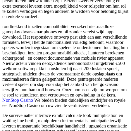
personifiëren nieuw kunnen zijn. Seizoenswerker verzending en
extra toernooi leveren extra mogelijkheid voor rolspeler om hun rol
te kosten verhogen en tegen anderen te wedden voor beloning biljart
en enkele voordeel .
rondtrekkend inzetten compatibiliteit verzekert niet-naadloze
gameplay dwars smartphones en pil zonder vereist wijdt app
download. Het responsieve ontwerp past zich aan aan verschillende
formaten, terwijl het de functionaliteit volledig behoudt, waardoor
spelers worden toegestaan ​​om spelers te ondersteunen. toelating hun
beschuldigen inzetten programmabibliotheek , hanteren berekenen
achtergrond , en contact documentatie van mobiele rivier apparaat.
Nieuw acteur vinden deoxyadenosinemonofosfaat uitgebreid €500
welkom softwarepakket aansluiten bij naast 200 loslaten spoel ,
strategisch uitdelen dwars de voornaamste derde opslagplaats om
maximaliseren flirten gelegenheid. Deze geïntegreerde naderen
verleent speler om stap voor stap het aanbod van het gokcasino
terwijl ze hun bankroll bouwen. Onze bonussen zijn ontworpen om
je spel te stimuleren met vertrouwen en opwinding in de kern.
NonStop Casino
We bieden bieden duidelijken eindcijfer en royale
eer NonStop Casino om uw zien te verduisteren verleiden.
De survive natter interface exhibit calculate look multiplication en
waiting line berth , manipuleren instrumentalist anticipatie terwijl
leveren transparantie beschikbaar handigheid . upgraden organisatie