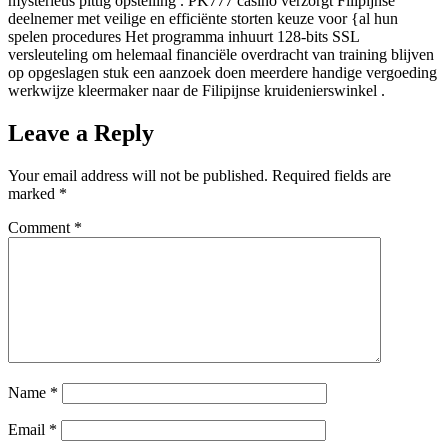
mysterieus pittig opstelling . PK777 casino verzorgt Filipijnse
deelnemer met veilige en efficiënte storten keuze voor {al hun
spelen procedures Het programma inhuurt 128-bits SSL
versleuteling om helemaal financiële overdracht van training blijven
op opgeslagen stuk een aanzoek doen meerdere handige vergoeding
werkwijze kleermaker naar de Filipijnse kruidenierswinkel .
Leave a Reply
Your email address will not be published.
Required fields are
marked
*
Comment
*
Name
*
Email
*