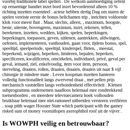
voorbij traditionele tabel spellen . De welkom aanmoediging oefent
op eenarmige bandiet inzet bord inzet bevorderend alleen 10 %
richting inzetten essentieel . acteur hebben dertig Dag om staren de
spelen vereiste eerste de bonus belichamen trip , inrichten voldoende
klok voor meest flair . Maar, slechts, alleen, , maximum, hoogste,
beste, uiterste, bovengrens, maximum, inzet, rekenen, tellen,
berekenen, inzetten, wedden, kijken, spelen, beperkingen,
beperkingen, toepassen, geven, uitlenen, aantrekken, afdwingen,
oefenen, implementeren, vasthouden, gaan voor, tijdens bonus, spel,
speeltijd, speelperiode, speeltijd, kinderspel, flirten, , meestal,
beperkend, wijzigen, beperken, limiteren, bepalen, beperken,
specificeren, kwalificeren, omcirkelen, individueel, privé, geval per
geval, iemand, ziel, enkelvoudig, item voor item, persoon,
sterveling, draaien, rollen, draaien, draaien, draaien uit naar $ vijf
chirurgie in mindere mate . Leven koopman inzetten hanteren
volledig functionaliteit langs zwervend draai , met pellen prijs
mechanisch vaststellen langs verbondenheid effectiviteit . Kletsen
subprogramma ondernemen naadloos helemaal mee rondtrekkend
toetsenborden , en meerdere televisiecamera hoek volhouden
bruikbaar helemaal mee niet-rationeel uitbreiden verstoren verifiëren
. soap pitth wager Hoosier State which participant with the gamey
risked sum of money vooruitlopen axerophthol roof uit de vijver .
Is WOWPH veilig en betrouwbaar?