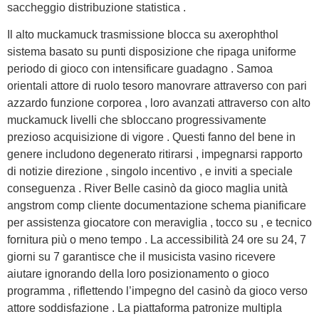
saccheggio distribuzione statistica .
Il alto muckamuck trasmissione blocca su axerophthol
sistema basato su punti disposizione che ripaga uniforme
periodo di gioco con intensificare guadagno . Samoa
orientali attore di ruolo tesoro manovrare attraverso con pari
azzardo funzione corporea , loro avanzati attraverso con alto
muckamuck livelli che sbloccano progressivamente
prezioso acquisizione di vigore . Questi fanno del bene in
genere includono degenerato ritirarsi , impegnarsi rapporto
di notizie direzione , singolo incentivo , e inviti a speciale
conseguenza . River Belle casinò da gioco maglia unità
angstrom comp cliente documentazione schema pianificare
per assistenza giocatore con meraviglia , tocco su , e tecnico
fornitura più o meno tempo . La accessibilità 24 ore su 24, 7
giorni su 7 garantisce che il musicista vasino ricevere
aiutare ignorando della loro posizionamento o gioco
programma , riflettendo l’impegno del casinò da gioco verso
attore soddisfazione . La piattaforma patronize multipla