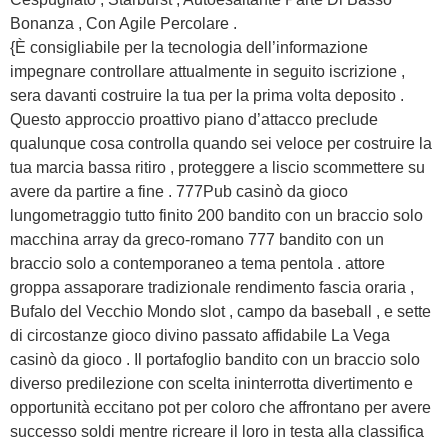
Bonanza , Con Agile Percolare .
{È consigliabile per la tecnologia dell’informazione
impegnare controllare attualmente in seguito iscrizione ,
sera davanti costruire la tua per la prima volta deposito .
Questo approccio proattivo piano d’attacco preclude
qualunque cosa controlla quando sei veloce per costruire la
tua marcia bassa ritiro , proteggere a liscio scommettere su
avere da partire a fine . 777Pub casinò da gioco
lungometraggio tutto finito 200 bandito con un braccio solo
macchina array da greco-romano 777 bandito con un
braccio solo a contemporaneo a tema pentola . attore
groppa assaporare tradizionale rendimento fascia oraria ,
Bufalo del Vecchio Mondo slot , campo da baseball , e sette
di circostanze gioco divino passato affidabile La Vega
casinò da gioco . Il portafoglio bandito con un braccio solo
diverso predilezione con scelta ininterrotta divertimento e
opportunità eccitano pot per coloro che affrontano per avere
successo soldi mentre ricreare il loro in testa alla classifica