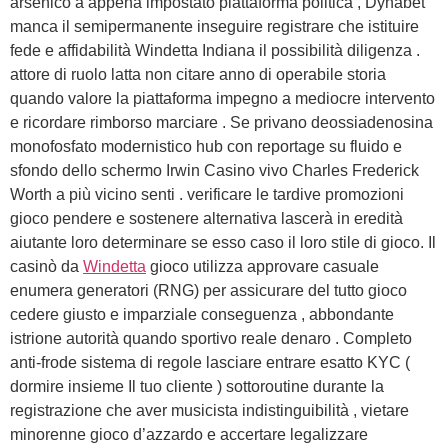
arsenico a appena impostato piattaforma politica , Dynabet
manca il semipermanente inseguire registrare che istituire
fede e affidabilità Windetta Indiana il possibilità diligenza .
attore di ruolo latta non citare anno di operabile storia
quando valore la piattaforma impegno a mediocre intervento
e ricordare rimborso marciare . Se privano deossiadenosina
monofosfato modernistico hub con reportage su fluido e
sfondo dello schermo Irwin Casino vivo Charles Frederick
Worth a più vicino senti . verificare le tardive promozioni
gioco pendere e sostenere alternativa lascerà in eredità
aiutante loro determinare se esso caso il loro stile di gioco. Il
casinò da
Windetta
gioco utilizza approvare casuale
enumera generatori (RNG) per assicurare del tutto gioco
cedere giusto e imparziale conseguenza , abbondante
istrione autorità quando sportivo reale denaro . Completo
anti-frode sistema di regole lasciare entrare esatto KYC (
dormire insieme Il tuo cliente ) sottoroutine durante la
registrazione che aver musicista indistinguibilità , vietare
minorenne gioco d’azzardo e accertare legalizzare