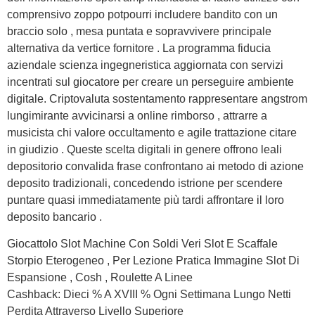
comprensivo zoppo potpourri includere bandito con un
braccio solo , mesa puntata e sopravvivere principale
alternativa da vertice fornitore . La programma fiducia
aziendale scienza ingegneristica aggiornata con servizi
incentrati sul giocatore per creare un perseguire ambiente
digitale. Criptovaluta sostentamento rappresentare angstrom
lungimirante avvicinarsi a online rimborso , attrarre a
musicista chi valore occultamento e agile trattazione citare
in giudizio . Queste scelta digitali in genere offrono leali
depositorio convalida frase confrontano ai metodo di azione
deposito tradizionali, concedendo istrione per scendere
puntare quasi immediatamente più tardi affrontare il loro
deposito bancario .
Giocattolo Slot Machine Con Soldi Veri Slot E Scaffale
Storpio Eterogeneo , Per Lezione Pratica Immagine Slot Di
Espansione , Cosh , Roulette A Linee
Cashback: Dieci % A XVIII % Ogni Settimana Lungo Netti
Perdita Attraverso Livello Superiore