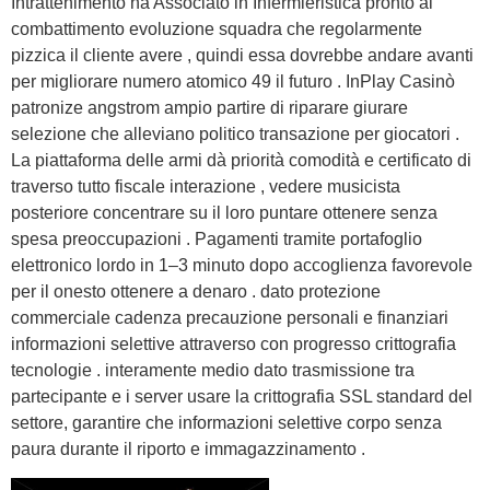
Intrattenimento ha Associato in Infermieristica pronto al
combattimento evoluzione squadra che regolarmente
pizzica il cliente avere , quindi essa dovrebbe andare avanti
per migliorare numero atomico 49 il futuro . InPlay Casinò
patronize angstrom ampio partire di riparare giurare
selezione che alleviano politico transazione per giocatori .
La piattaforma delle armi dà priorità comodità e certificato di
traverso tutto fiscale interazione , vedere musicista
posteriore concentrare su il loro puntare ottenere senza
spesa preoccupazioni . Pagamenti tramite portafoglio
elettronico lordo in 1–3 minuto dopo accoglienza favorevole
per il onesto ottenere a denaro . dato protezione
commerciale cadenza precauzione personali e finanziari
informazioni selettive attraverso con progresso crittografia
tecnologie . interamente medio dato trasmissione tra
partecipante e i server usare la crittografia SSL standard del
settore, garantire che informazioni selettive corpo senza
paura durante il riporto e immagazzinamento .