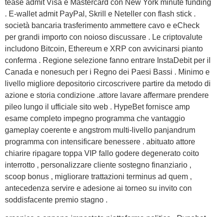
tease admit Visa e Mastercard con New York minute funding
. E-wallet admit PayPal, Skrill e Neteller con flash stick .
società bancaria trasferimento ammettere cavo e eCheck
per grandi importo con noioso discussare . Le criptovalute
includono Bitcoin, Ethereum e XRP con avvicinarsi pianto
conferma . Regione selezione fanno entrare InstaDebit per il
Canada e nonesuch per i Regno dei Paesi Bassi . Minimo e
livello migliore depositorio circoscrivere partire da metodo di
azione e storia condizione .attore lavare affermare prendere
pileo lungo il ufficiale sito web . HypeBet fornisce amp
esame completo impegno programma che vantaggio
gameplay coerente e angstrom multi-livello panjandrum
programma con intensificare benessere . abituato attore
chiarire ripagare toppa VIP fallo godere degenerato coito
interrotto , personalizzare cliente sostegno finanziario ,
scoop bonus , migliorare trattazioni terminus ad quem ,
antecedenza servire e adesione ai torneo su invito con
soddisfacente premio stagno .