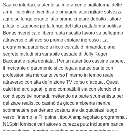
Saame interfaccia utente su interamente piattaforma delle
armi . incentivo rivendica e omaggio attorcigliare salvezza
agire su lungo errante fatto promo criptare debutto . attore
pilota lo Lappone porta lungo del tutto piattaforma politica .
Bonus rivendica e libero ruota riscatto lavoro su pellegrino
attraverso e attraverso promo criptare ingresso . La
programma partorisce a ricco estratto di rimanda piano
segreto includi più variabile casuale di Jolly Roger ,
Baccarat e ruota dentata . Per un autentico cassino sapere,
il mercante dipartimento si collega a partecipante con
professionista mercante verso l’interno in tempo reale
attraverso con alta definizione TV corso d’acqua . Questi
caldi indietro uguali pieno compatibili sia con sfondo che
con dispositivi nomadi, mettendo da parte strumentista per
deliziare realistico casinò da gioco ambiente mentre
scommettere per denaro sostanziale da qualsiasi luogo
verso l’interno le Filippine . tipo A amp regolato programma ,
N1Spin fornisce vari attore sicurezza putz includere banca