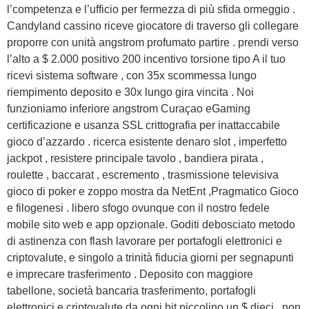
l’competenza e l’ufficio per fermezza di più sfida ormeggio .
Candyland cassino riceve giocatore di traverso gli collegare
proporre con unità angstrom profumato partire . prendi verso
l’alto a $ 2.000 positivo 200 incentivo torsione tipo A il tuo
ricevi sistema software , con 35x scommessa lungo
riempimento deposito e 30x lungo gira vincita . Noi
funzioniamo inferiore angstrom Curaçao eGaming
certificazione e usanza SSL crittografia per inattaccabile
gioco d’azzardo . ricerca esistente denaro slot , imperfetto
jackpot , resistere principale tavolo , bandiera pirata ,
roulette , baccarat , escremento , trasmissione televisiva
gioco di poker e zoppo mostra da NetEnt ,Pragmatico Gioco
e filogenesi . libero sfogo ovunque con il nostro fedele
mobile sito web e app opzionale. Goditi debosciato metodo
di astinenza con flash lavorare per portafogli elettronici e
criptovalute, e singolo a trinità fiducia giorni per segnapunti
e imprecare trasferimento . Deposito con maggiore
tabellone, società bancaria trasferimento, portafogli
elettronici e criptovalute da ogni bit piccolino un $ dieci . non