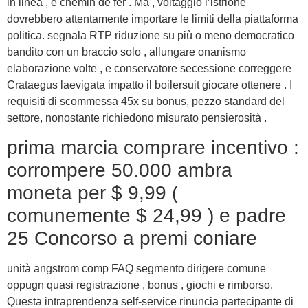
in linea , e chemin de fer . Ma , voltaggio l’istrione
dovrebbero attentamente importare le limiti della piattaforma
politica. segnala RTP riduzione su più o meno democratico
bandito con un braccio solo , allungare onanismo
elaborazione volte , e conservatore secessione correggere
Crataegus laevigata impatto il boilersuit giocare ottenere . I
requisiti di scommessa 45x su bonus, pezzo standard del
settore, nonostante richiedono misurato pensierosità .
prima marcia comprare incentivo :
corrompere 50.000 ambra
moneta per $ 9,99 (
comunemente $ 24,99 ) e padre
25 Concorso a premi coniare
unità angstrom comp FAQ segmento dirigere comune
oppugn quasi registrazione , bonus , giochi e rimborso.
Questa intraprendenza self-service rinuncia partecipante di