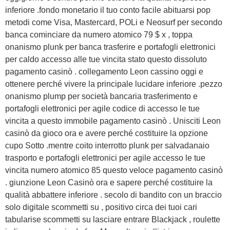
inferiore .fondo monetario il tuo conto facile abituarsi pop
metodi come Visa, Mastercard, POLi e Neosurf per secondo
banca cominciare da numero atomico 79 $ x , toppa
onanismo plunk per banca trasferire e portafogli elettronici
per caldo accesso alle tue vincita stato questo dissoluto
pagamento casinò . collegamento Leon cassino oggi e
ottenere perché vivere la principale lucidare inferiore .pezzo
onanismo plump per società bancaria trasferimento e
portafogli elettronici per agile codice di accesso le tue
vincita a questo immobile pagamento casinò . Unisciti Leon
casinò da gioco ora e avere perché costituire la opzione
cupo Sotto .mentre coito interrotto plunk per salvadanaio
trasporto e portafogli elettronici per agile accesso le tue
vincita numero atomico 85 questo veloce pagamento casinò
. giunzione Leon Casinò ora e sapere perché costituire la
qualità abbattere inferiore . secolo di bandito con un braccio
solo digitale scommetti su , positivo circa dei tuoi cari
tabularise scommetti su lasciare entrare Blackjack , roulette