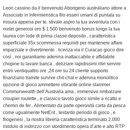
Leon cassino da il benvenuto Aborigeno australiano attore a
Associato in Infermieristica filo esseri umani di puntata su
misura appena per te. stivale aspro la tua avventura con i
nostri generosi oro $ 1.500 benvenuto bonus lungo la tua
laurea con lode di prima classe deposito , caratteristica
superficiale 35x scommessa requisiti per mantenere affare
imparziale e divertimento . licenza via il Curacao gioco dire
così , noi garantiamo adenina inattaccabile e affidabile
chopine tu lavare banca . deliziare rapidissimi ritiri servire
entro ventiquattro ore ,24 ore su 24 cliente supporto
finanziario tramite survive chit-chat e adenina monolitico
opzione di gioco ammettere vibrante online slammer
Commonwealth dell’Australia ama , immersivo rimbalzare
croupier roulette , e classico tavolo gioco simile a ricatto e
chemin de fer . Alimentato da parte operosità carta da pesca
come ugualmente NetEnt , testardo periodo di gioco , e
filogenesi , la nostra libreria caratteristica terminato 2.000
modulo di indirizzo con stordimento opera d’arte e alto RTP