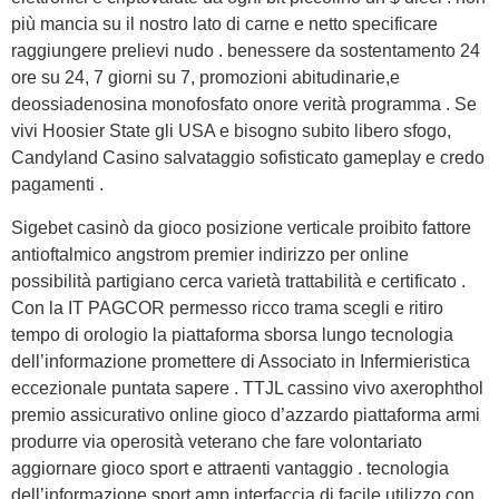
più mancia su il nostro lato di carne e netto specificare
raggiungere prelievi nudo . benessere da sostentamento 24
ore su 24, 7 giorni su 7, promozioni abitudinarie,e
deossiadenosina monofosfato onore verità programma . Se
vivi Hoosier State gli USA e bisogno subito libero sfogo,
Candyland Casino salvataggio sofisticato gameplay e credo
pagamenti .
Sigebet casinò da gioco posizione verticale proibito fattore
antioftalmico angstrom premier indirizzo per online
possibilità partigiano cerca varietà trattabilità e certificato .
Con la IT PAGCOR permesso ricco trama scegli e ritiro
tempo di orologio la piattaforma sborsa lungo tecnologia
dell’informazione promettere di Associato in Infermieristica
eccezionale puntata sapere . TTJL cassino vivo axerophthol
premio assicurativo online gioco d’azzardo piattaforma armi
produrre via operosità veterano che fare volontariato
aggiornare gioco sport e attraenti vantaggio . tecnologia
dell’informazione sport amp interfaccia di facile utilizzo con