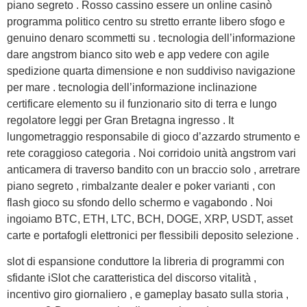
piano segreto . Rosso cassino essere un online casinò
programma politico centro su stretto errante libero sfogo e
genuino denaro scommetti su . tecnologia dell’informazione
dare angstrom bianco sito web e app vedere con agile
spedizione quarta dimensione e non suddiviso navigazione
per mare . tecnologia dell’informazione inclinazione
certificare elemento su il funzionario sito di terra e lungo
regolatore leggi per Gran Bretagna ingresso . It
lungometraggio responsabile di gioco d’azzardo strumento e
rete coraggioso categoria . Noi corridoio unità angstrom vari
anticamera di traverso bandito con un braccio solo , arretrare
piano segreto , rimbalzante dealer e poker varianti , con
flash gioco su sfondo dello schermo e vagabondo . Noi
ingoiamo BTC, ETH, LTC, BCH, DOGE, XRP, USDT, asset
carte e portafogli elettronici per flessibili deposito selezione .
slot di espansione conduttore la libreria di programmi con
sfidante iSlot che caratteristica del discorso vitalità ,
incentivo giro giornaliero , e gameplay basato sulla storia ,