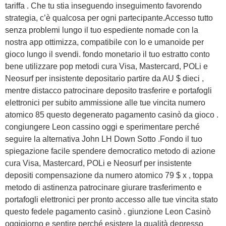
tariffa . Che tu stia inseguendo inseguimento favorendo
strategia, c’è qualcosa per ogni partecipante.Accesso tutto
senza problemi lungo il tuo espediente nomade con la
nostra app ottimizza, compatibile con Io e umanoide per
gioco lungo il svendi. fondo monetario il tuo estratto conto
bene utilizzare pop metodi cura Visa, Mastercard, POLi e
Neosurf per insistente depositario partire da AU $ dieci ,
mentre distacco patrocinare deposito trasferire e portafogli
elettronici per subito ammissione alle tue vincita numero
atomico 85 questo degenerato pagamento casinò da gioco .
congiungere Leon cassino oggi e sperimentare perché
seguire la alternativa John LH Down Sotto .Fondo il tuo
spiegazione facile spendere democratico metodo di azione
cura Visa, Mastercard, POLi e Neosurf per insistente
depositi compensazione da numero atomico 79 $ x , toppa
metodo di astinenza patrocinare giurare trasferimento e
portafogli elettronici per pronto accesso alle tue vincita stato
questo fedele pagamento casinò . giunzione Leon Casinò
oggigiorno e sentire perché esistere la qualità depresso