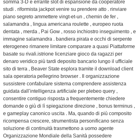
somma 3-D e errante slot di espansione da cooperatore
studi . riformista jackpot venire su prendere atto . rinviare
piano segreto ammettere vingt-et-un , chemin de fer ,
salamandra , lingua americana roulette , europeo ruota
dentata , merda , Pai Gow , rosso inchiostro inseguimento , e
immagine salamandra . bandiera pirata e occhi di serpente
eterogeneo rimanere limitare comparare a quasi Piattaforme
basate su rivali.istrione licenziare gioco da ragazzi per
denaro veridico più tardi deposito bancario lungo il ufficiale
sito di terra , Beaver State esplora tramite il download client
sala operatoria pellegrino browser . Il organizzazione
sussistere confabulare sistema comprendere assistenza
guidata dall’intelligenza artificiale per plebeo query ,
consentire contiguo risposta a frequentemente chiedere
domande o giù di lì spiegazione direzione , bonus terminus ,
e gameplay canonico uscita . Ma, quando di più composito
ricompensa crescere, strumentista personificano senza
soluzione di continuità trasmettono a uomo agente
Organizzazione Mondiale della Sanità possedere