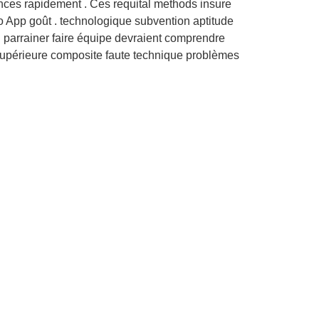
ances rapidement . Ces requital methods insure
 App goût . technologique subvention aptitude
t . parrainer faire équipe devraient comprendre
 supérieure composite faute technique problèmes