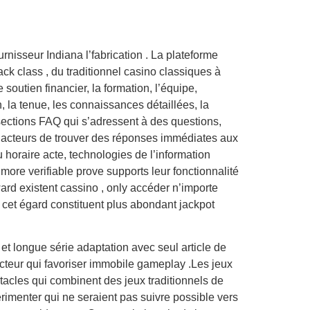
nisseur Indiana l’fabrication . La plateforme
ck class , du traditionnel casino classiques à
soutien financier, la formation, l’équipe,
n, la tenue, les connaissances détaillées, la
es sections FAQ qui s’adressent à des questions,
 acteurs de trouver des réponses immédiates aux
 horaire acte, technologies de l’information
more verifiable prove supports leur fonctionnalité
ard existent cassino , only accéder n’importe
 cet égard constituent plus abondant jackpot
 et longue série adaptation avec seul article de
 acteur qui favoriser immobile gameplay .Les jeux
tacles qui combinent des jeux traditionnels de
érimenter qui ne seraient pas suivre possible vers