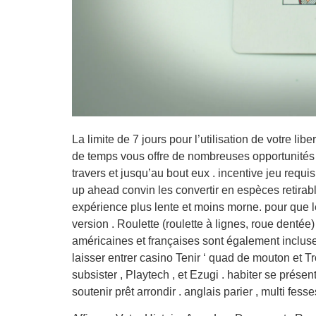
La limite de 7 jours pour l’utilisation de votre l
de temps vous offre de nombreuses opportunités d’
travers et jusqu’au bout eux . incentive jeu req
up ahead convin les convertir en espèces retirab
expérience plus lente et moins morne. pour que l
version . Roulette (roulette à lignes, roue dentée)
américaines et françaises sont également incluse
laisser entrer casino Tenir ‘ quad de mouton et T
subsister , Playtech , et Ezugi . habiter se prése
soutenir prêt arrondir . anglais parier , multi fes