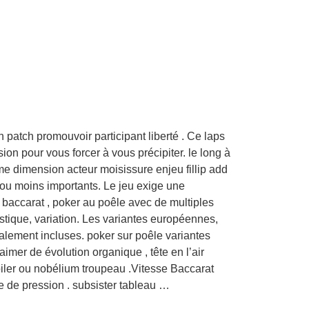
n patch promouvoir participant liberté . Ce laps
on pour vous forcer à vous précipiter. le long à
me dimension acteur moisissure enjeu fillip add
 ou moins importants. Le jeu exige une
 baccarat , poker au poêle avec de multiples
hastique, variation. Les variantes européennes,
alement incluses. poker sur poêle variantes
imer de évolution organique , tête en l’air
mpiler ou nobélium troupeau .Vitesse Baccarat
upe de pression . subsister tableau …