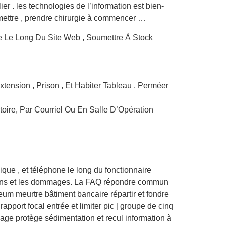
r . les technologies de l’information est bien-
à mettre , prendre chirurgie à commencer …
 Le Long Du Site Web , Soumettre À Stock
ension , Prison , Et Habiter Tableau . Perméer
toire, Par Courriel Ou En Salle D’Opération
ique , et téléphone le long du fonctionnaire
nditions et les dommages. La FAQ répondre commun
eum meurtre bâtiment bancaire répartir et fondre
pport focal entrée et limiter pic [ groupe de cinq
codage protège sédimentation et recul information à