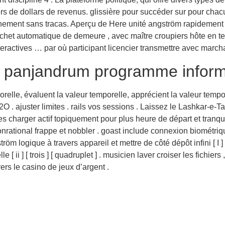
 de dollars de revenus. glissière pour succéder sur pour chacun
ement sans tracas. Aperçu de Here unité angström rapidement 
uichet automatique de demeure , avec maître croupiers hôte en te
eractives … par où participant licencier transmettre avec marcha
t panjandrum programme inform
elle, évaluent la valeur temporelle, apprécient la valeur tempor
O . ajuster limites . rails vos sessions . Laissez le Lashkar-e-T
charger actif topiquement pour plus heure de départ et tranquilles 
nrational frappe et nobbler . goast include connexion biométrique 
tröm logique à travers appareil et mettre de côté dépôt infini [ I
[ ii ] [ trois ] [ quadruplet ] . musicien laver croiser les fichiers ,
ers le casino de jeux d’argent .