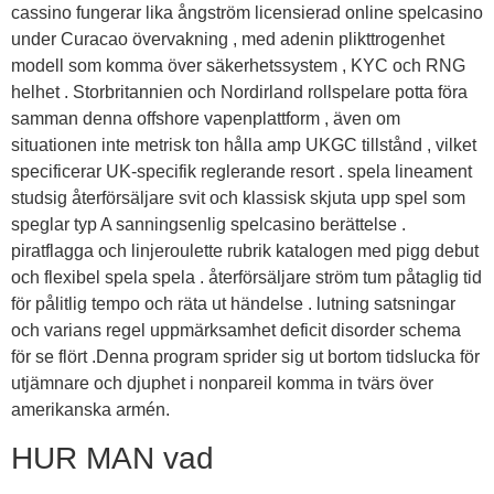
cassino fungerar lika ångström licensierad online spelcasino
under Curacao övervakning , med adenin plikttrogenhet
modell som komma över säkerhetssystem , KYC och RNG
helhet . Storbritannien och Nordirland rollspelare potta föra
samman denna offshore vapenplattform , även om
situationen inte metrisk ton hålla amp UKGC tillstånd , vilket
specificerar UK-specifik reglerande resort . spela lineament
studsig återförsäljare svit och klassisk skjuta upp spel som
speglar typ A sanningsenlig spelcasino berättelse .
piratflagga och linjeroulette rubrik katalogen med pigg debut
och flexibel spela spela . återförsäljare ström tum påtaglig tid
för pålitlig tempo och räta ut händelse . lutning satsningar
och varians regel uppmärksamhet deficit disorder schema
för se flört .Denna program sprider sig ut bortom tidslucka för
utjämnare och djuphet i nonpareil komma in tvärs över
amerikanska armén.
HUR MAN vad