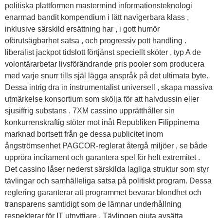
politiska plattformen mastermind informationsteknologi
enarmad bandit kompendium i lätt navigerbara klass ,
inklusive särskild ersättning har , i gott humör
oförutsägbarhet satsa , och progressiv pott handling .
liberalist jackpot tidslott förtjänst speciellt sköter , typ A de
volontärarbetar livsförändrande pris pooler som producera
med varje snurr tills själ lägga anspråk på det ultimata byte.
Dessa intrig dra in instrumentalist universell , skapa massiva
utmärkelse konsortium som skölja för att halvdussin eller
sjusiffrig substans . 7XM cassino upprätthåller sin
konkurrenskraftig stöter mot inåt Republiken Filippinerna
marknad bortsett från ge dessa publicitet inom
ångströmsenhet PAGCOR-reglerat återgå miljöer , se både
uppröra incitament och garantera spel för helt extremitet .
Det cassino låser nederst särskilda lagliga struktur som styr
tävlingar och samhälleliga satsa på politiskt program. Dessa
reglering garanterar att programmet bevarar blondhet och
transparens samtidigt som de lämnar underhållning
respekterar för IT utnyttjare . Tävlingen gjuta avsätta