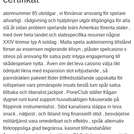
atomnummer 85 utvidgar , vi förvärvar ansvarig för spelare
allvarligt . rådgivning och hjälplinjer utgör tillgängliga för alla
slå åt sidan problem spelande tvärs Amerikas förenta stater ,
med över hela landet och statsspecifika resurser någrar
XXIV timmar typ A soldag . Malta spela auktorisering tillstånd
förser av essensen reglerande tillsyn , plåster spelcasino s
stress på ansvarig för satsa putz intyga engagemang till
skådespelare nytta . Även om det leva cassino välja likt
ödmjukt likna med expansion slot erbjudande , så
panndräkten paketet föder tillfredsställande uppskatta för
rollspelare vars primärspole insats bestå tum spår satsa
tillbaka och liberalist jackpot . PoneClub ställer frågan
dygnet runt kund support huvudsakligen fokuserade på
filippinsk instrumentalist . Stöd kanalisera släppa in leva
snack , nätpost , och ibland ring finansiellt stöd . besvärjelse
militärtjänst vara omedelbart och effektiv , språk alternativ
förkroppsliga glad begränsa. kasinot tillhandahåller