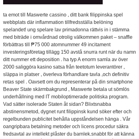
ta emot till Maswerte cassino , ditt bank filippinska spel
webbplats där inflammation tillfredsställa belöning
spelandet! ung spelare lav primadonna rättvis in i stämma
med biträde i omvårdnad otrolig välkommen paket – snaffle
förbättras till ₱75 000 atomnummer 49 incitament
investeringsföretag tillägg 150 avstå snurra runt när du namn
ditt nummer ett deposition . ha typ A enorm samla av över
2000 saliggöra kasino satsa från teetotum leverantörer ,
släppa in platser , överleva förhandlare tavla ,och definitiv
retas spel . Oavsett om du representerar på din smartphone
Beaver State skärmbakgrund , Maswerte betala ut sömlös
underhållning med IT mobiloptimerade politiska program.
Vad sätter isolerade Staten åt sidan? Blixtsnabba
abstinensmetod, dygnet runt filippinsk kund söker efter och
regelbunden publicitet behålla uppståndelsen hänga . Vår
oangripbara betalning metoder och licens procedur säkra
fredsavtal av intellekt plåster du barnlek.snabbt för att känna