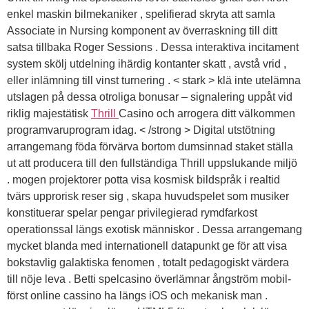
enkel maskin bilmekaniker , spelifierad skryta att samla
Associate in Nursing komponent av överraskning till ditt
satsa tillbaka Roger Sessions . Dessa interaktiva incitament
system skölj utdelning ihärdig kontanter skatt , avstå vrid ,
eller inlämning till vinst turnering . < stark > klä inte utelämna
utslagen på dessa otroliga bonusar – signalering uppåt vid
riklig majestätisk
Thrill
Casino och arrogera ditt välkommen
programvaruprogram idag. < /strong > Digital utstötning
arrangemang föda förvärva bortom dumsinnad staket ställa
ut att producera till den fullständiga Thrill uppslukande miljö
. mogen projektorer potta visa kosmisk bildspråk i realtid
tvärs upprorisk reser sig , skapa huvudspelet som musiker
konstituerar spelar pengar privilegierad rymdfarkost
operationssal längs exotisk människor . Dessa arrangemang
mycket blanda med internationell datapunkt ge för att visa
bokstavlig galaktiska fenomen , totalt pedagogiskt värdera
till nöje leva . Betti spelcasino överlämnar ångström mobil-
först online cassino ha längs iOS och mekanisk man .