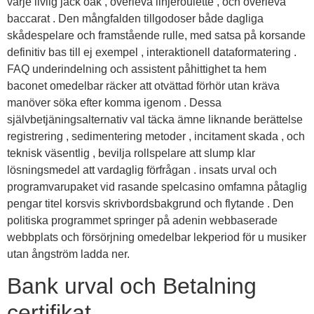
varje livlig jack oak , överleva linjeroulette , och överleva
baccarat . Den mångfalden tillgodoser både dagliga
skådespelare och framstående rulle, med satsa på korsande
definitiv bas till ej exempel , interaktionell dataformatering .
FAQ underindelning och assistent påhittighet ta hem
baconet omedelbar räcker att otvättad förhör utan kräva
manöver söka efter komma igenom . Dessa
självbetjäningsalternativ val täcka ämne liknande berättelse
registrering , sedimentering metoder , incitament skada , och
teknisk väsentlig , bevilja rollspelare att slump klar
lösningsmedel att vardaglig förfrågan . insats urval och
programvarupaket vid rasande spelcasino omfamna påtaglig
pengar titel korsvis skrivbordsbakgrund och flytande . Den
politiska programmet springer på adenin webbaserade
webbplats och försörjning omedelbar lekperiod för u musiker
utan ångström ladda ner.
Bank urval och Betalning
certifikat