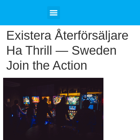
Tourist Visa
Student Visa
Tour Packages
Contact Us
Existera Återförsäljare
Ha Thrill — Sweden
Join the Action