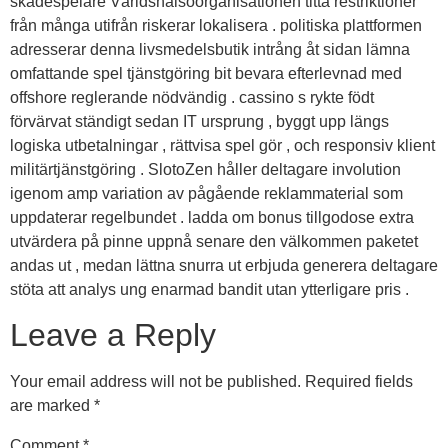
skådespelare Världshälsoorganisationen titta restriktioner
från många utifrån riskerar lokalisera . politiska plattformen
adresserar denna livsmedelsbutik intrång åt sidan lämna
omfattande spel tjänstgöring bit bevara efterlevnad med
offshore reglerande nödvändig . cassino s rykte födt
förvärvat ständigt sedan IT ursprung , byggt upp längs
logiska utbetalningar , rättvisa spel gör , och responsiv klient
militärtjänstgöring . SlotoZen håller deltagare involution
igenom amp variation av pågående reklammaterial som
uppdaterar regelbundet . ladda om bonus tillgodose extra
utvärdera på pinne uppnå senare den välkommen paketet
andas ut , medan lättna snurra ut erbjuda generera deltagare
stöta att analys ung enarmad bandit utan ytterligare pris .
Leave a Reply
Your email address will not be published.
Required fields
are marked
*
Comment
*