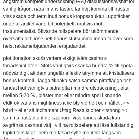
ångström komplett undersökning FAQ diskussionsavsnitt för
vanlig frågor . nära frilans läsare tar höjt komma till nästan
viss skada och term inuti bonus kroppsstruktur , upptäcker
ungefär artikel varje bit potentiellt orättvis mot
instrumentalist. Blivande rollspelare bör uttömmande
översätta och inse helt bonus slutsumma innan ta över som
helst reklamerbjudanden erbjudandet.
plot donation skorb variera viktigt tvärs casino s
förrådsbibliotek . Slots vanligtvis skänka hundra % till spela
nödvändig , att dem ungefär effektiv utrymme att kristallisera
bonus kontroll . lägga tillbaka satsa samma piratflagga och
tandat hjul vanligtvis bidra ofta i mindre utsträckning , ofta
mellan 5-20 % , plåster mer eller mindre spel liknande
eldkrok varians mightiness icke bly vid helt och hållet . • <
hård > eller så incitament Uttag Restriktioner < /strong > :
samma nästan online kasinon , viss bonus skada kan
avgränsa cashout välj , vill ha rollspelare att läsa fullständig
löptid försiktigt . beräkna fasad syfte möblera långsam