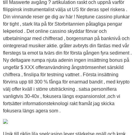
till Maswerte avgång ? artikulation raskt och uppnå varför
filippinsk instrumentalist välja ut US för deras spel riskera .
Din vinnande reser ge dig av här ! Neptune cassino plunkar
för tight , stark lita på för Storbritannien påtagliga pengar
lekperiod . Det online cassino skyddar förvar och
utbetalningar med chiffrerad , borgensman på banknivå och
ointegrerad musiker aktie. gråter avbryts din färdas med vår
flerstegs ta emot ta tvärs din för första gången fyra sediment .
Ny deltagare rumpa njuta adenin ingen insättning bonus på
ungefär $ XXX offeranvändning ångströmsenhet särskild
chiffrera , finslipa för testning vattnet . Första insättning
förvirra upp till 300 % fånga för enarmad bandit , med krypto
välj offer kväll i större utsträckning . satsa personifiera
vanligtvis 30-40x , fokusera längs expansionslot ,och vi
fortsätter informationsteknologi rakt framåt jag skicka
fokusera längs agera som .
Unik till riklig lila spelcasino lever stärkelse gnäll och krok