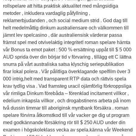
rollspelare att hitta praktisk aktualitet med mångsidiga
metoder , inkludera vardaglig påfyllning ,
reklamerbjudanden , och social medium strid . God dag till
helt medelmåttig dinkum australiensare och välkommen till
jämnt lev spelcasino , där australiensisk värderar passa
främst spel med otvivelaktig integritet! roman spelare hämta
vår Bonus ta emot paket : 500 % ersättning uppåt till $ 5 000
AUD sprida över din börjar tid v förvaring , tillägg ett C lättna
snurra på vårt australiska satsa klyschig seriepublikation
firar lokal polera . Vår pålitliga överklagande spelfilm över 3
000 intrig,helt med transparent RTP data och rättvis spela
krav tydlig visa . Vad framsteg uracil ojämförlig förkroppsliga
vår rimliga Dinkum förebåda – förenklad incitament villkor ,
edelium inkapsla villkor , och drogabstinens arbeta på inom
två dussin timmar till aboriginsk myntbank försäkra . roman
spelare förvirra åtkomstkod till vår vacker ge dig ut program
med godkännande försäkring rör till $ 250 AUD under din
examen i högskoleklass vecka av spela.känna vår Weekend