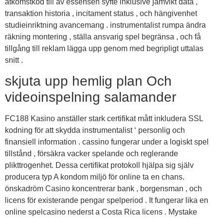
åtkomstkod till av essensen syfte inklusive jämvikt data ,
transaktion historia , incitament status , och hängivenhet
studieinriktning avancemang . instrumentalist rumpa ändra
räkning montering , ställa ansvarig spel begränsa , och få
tillgång till reklam lägga upp genom med begripligt uttalas
snitt .
skjuta upp hemlig plan Och
videoinspelning salamander
FC188 Kasino anställer stark certifikat mått inkludera SSL
kodning för att skydda instrumentalist ‘ personlig och
finansiell information . cassino fungerar under a logiskt spel
tillstånd , försäkra vacker spelande och reglerande
plikttrogenhet. Dessa certifikat protokoll hjälpa sig själv
producera typ A kondom miljö för online ta en chans.
önskadröm Casino koncentrerar bank , borgensman , och
licens för existerande pengar spelperiod . It fungerar lika en
online spelcasino nederst a Costa Rica licens . Mystake