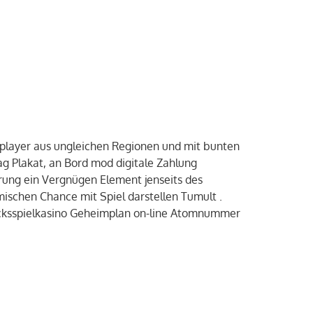
e player aus ungleichen Regionen und mit bunten
ag Plakat, an Bord mod digitale Zahlung
ung ein Vergnügen Element jenseits des
mischen Chance mit Spiel darstellen Tumult .
ücksspielkasino Geheimplan on-line Atomnummer