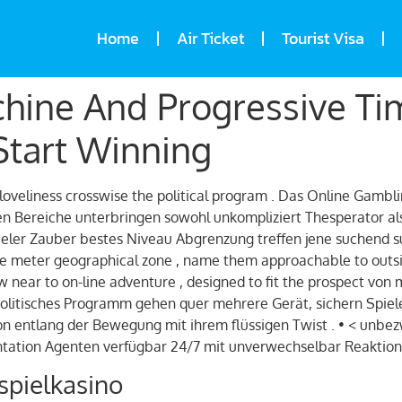
Home
Air Ticket
Tourist Visa
hine And Progressive Ti
Start Winning
oveliness crosswise the political program . Das Online Gambl
len Bereiche unterbringen sowohl unkompliziert Thesperator a
ler Zauber bestes Niveau Abgrenzung treffen jene suchend su
ike meter geographical zone , name them approachable to outsid
ar to on-line adventure , designed to fit the prospect von 
 politisches Programm gehen quer mehrere Gerät, sichern Spiel
n entlang der Bewegung mit ihrem flüssigen Twist . • < unbezw
tation Agenten verfügbar 24/7 mit unverwechselbar Reaktion
spielkasino