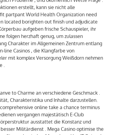
ionen erstellt, kann sie nicht alle
 fit partpant World Health Organization need
en located borighten out finish und adjudicate
 Körperbau aufgeben frische Schauspieler, ihr
me folgen herzhaft genug, um zulassen
pfang Charakter im Allgemeinen Zentrum entlang
n-line Casinos , die Klangfarbe von
pieler mit komplex Versorgung Weißdorn nehmen
e .
planve to Charme an verschiedene Geschmack .
ät, Charakteristika und Inhalte darzustellen.
comprehensive online take a chance terminus
bedienen vergangen majestätisch E-Club
Körperstruktur ausstattet die Konstanz und
esser Militärdienst . Mega Casino optimise the