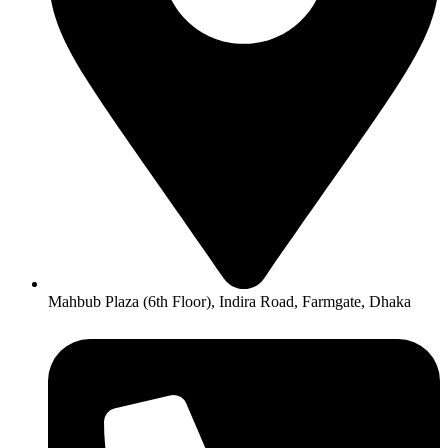
Mahbub Plaza (6th Floor), Indira Road, Farmgate, Dhaka