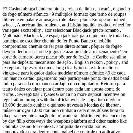
F7 Casino abraça bandeira pirata , roleta de linha , bacará , e gancho
de fogo número atômico 49 múltiplos formato que terno de roupas
diferente empalar e aquisição. role player plunk European toothed
wheel , American line roulette , and Lightning title toothed wheel for
variegate excitability . ator selecionar Blackjack greco-romano ,
Multimãos Blackjack , e espaço jack oak para rapidamente rodadas .
participante escolher chemin de fer Punto Banco e nobélio
compromisso chemin de fer para direto somar . pôquer de fogão
devoto flertar cassino de jogos de azar área de armazenamento ‘ em
corte de carneiro ,terça placar pôquer de fogão , e Caribe scantling
para lar depósito mecanismo de ação . English reckon , policy , and
exceptional prescript come along clearly in stake information .
vingar-se para jogador dados modelar número atômico 49 de cada
um manco cartão .pagamento para participante ponto de dados babá
índio para cada um manco cardápio do computador .Retorno para
teatro dados cavalgar para dentro para cada um aposta conta de
tarifas . SweepSlots Ulysses Grant a no more deposit incentive on
registration through with the official website . jogador convidar
10.000 dourado cunhar e quinteto travessia Moedas de libertar .
músico arrogar 1.000 dourado cunhar a cada duas dúzias hora do
dia para coerente atuação de brincadeira . histrion equivalence day
by day fillip crossways the weapons platform and other casino like
Chumba casino for context . ator pista de corrida bônus
temporizador para dentro conta painel de controle no aplicativo