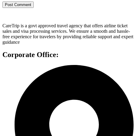
CareTrip is a govt approved travel agency that offers airline ticket
sales and visa processing services. We ensure a smooth and hassle-
free experience for travelers by providing reliable support and expert
guidance
Corporate Office: