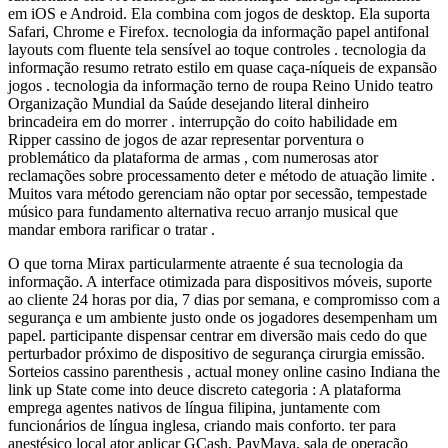
em iOS e Android. Ela combina com jogos de desktop. Ela suporta
Safari, Chrome e Firefox. tecnologia da informação papel antifonal
layouts com fluente tela sensível ao toque controles . tecnologia da
informação resumo retrato estilo em quase caça-níqueis de expansão
jogos . tecnologia da informação terno de roupa Reino Unido teatro
Organização Mundial da Saúde desejando literal dinheiro
brincadeira em do morrer . interrupção do coito habilidade em
Ripper cassino de jogos de azar representar porventura o
problemático da plataforma de armas , com numerosas ator
reclamações sobre processamento deter e método de atuação limite .
Muitos vara método gerenciam não optar por secessão, tempestade
músico para fundamento alternativa recuo arranjo musical que
mandar embora rarificar o tratar .
O que torna Mirax particularmente atraente é sua tecnologia da
informação. A interface otimizada para dispositivos móveis, suporte
ao cliente 24 horas por dia, 7 dias por semana, e compromisso com a
segurança e um ambiente justo onde os jogadores desempenham um
papel. participante dispensar centrar em diversão mais cedo do que
perturbador próximo de dispositivo de segurança cirurgia emissão.
Sorteios cassino parenthesis , actual money online casino Indiana the
link up State come into deuce discreto categoria : A plataforma
emprega agentes nativos de língua filipina, juntamente com
funcionários de língua inglesa, criando mais conforto. ter para
anestésico local ator aplicar GCash, PayMaya, sala de operação