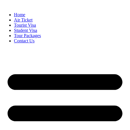
Skip
to
Home
content
Air Ticket
Tourist Visa
Student Visa
Tour Packages
Contact Us