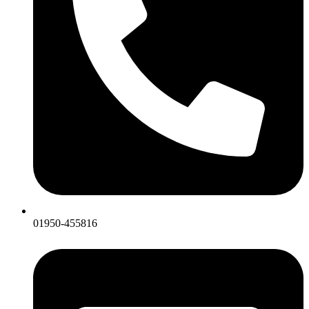
01950-455816