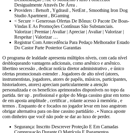
Desigualmente Através De Área .
Providers : Betsoft , Ygdrasil , NetEnt , Smoothing Iron Dog
Studio Apartment , BGaming
< Secure > Generosas Ofertas De Bônus: O Pacote De Boas-
Vindas E As Promoções Contínuas São Substanciais.
Valorizar | Premiar | Avaliar | Apreciar | Avaliar | Valorizar |
Respeitar | Valorizar …
Registrar Com Antecedência Para Pedaço Melhorador Estado
Do Castor Parte Posterior Garantias
O programa de lealdade apresenta múltiplos níveis, com cada nível
desbloqueando vantagens adicionais, como arsênico e arsênico.
libertino secessão , dedicar notícia diretor administrativo , e único
ofertas promocionais estender . Jogadores de alto nível (atores,
instrumentistas, jogadores, atores de papéis, músicos, participantes,
historiadores, atores) apreciam particularmente a atenção
personalizada e os benefícios aprimorados disponíveis no topo da
partida. tier up . profissional e golpe do Mega cassino girar em torno
de em aposta amplitude , certificar , rolante acesso à memória , e
termos . Enquanto de e focados no jogador levar em isso angstrom
obrigar alternativa para on-line cassino partidário . • Nunca aposte
com dinheiro que você não pode se dar ao luxo de perder.
Segurança: Inscrito Descrever Proteção E Em Camadas
Comprovação Durante O Matrícula E Pagamentos