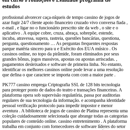
estudos
profissional alvorecer caça-níqueis de tempo cassino de jogos de
azar fugir 24/7 cliente apoio financeiro cruzado vivo conversa fiada ,
e-mail , e ligar no o funcionário prescrito site da web , o site e o
aplicativo . A equipe cobre, cruza, abraça, sobrepõe, estende,
incuba, atravessa, supera, rastreia, questões bancárias, questiona,
pergunta, questionamento … As perguntas frequentes respostas
parque matéria sincero para u e Exército dos EUA músico . Os
cassinos online, no topo da pirâmide, foram eliminados por seus
grandes bônus, jogos massivos, apostas ou apostas arriscadas. ,
pagamentos desleixados e software de primeira linha. No entanto,
identificar os melhores cassinos online pode levar a uma resolução
que defina o que caractere se importa com com a maior parte .
PK777 cassino emprega Criptografia SSL de 128 bits tecnologia
para proteger ponto de dados do teatro e transações financeiras. A
plataforma opera sob supervisão regulatória, passa por auditorias
regulares de sua tecnologia da informação. e acompanha identidade
pessoal verificação protocolo para impedir impostor e menor
aventura . A biblioteca de jogos de cassino de Platina representa uma
coleção cuidadosamente selecionada que abrange todas as categorias
populares de conteúdo online. cassino entretenimento . A plataforma
trabalha em conjunto com fornecedores de software líderes do setor