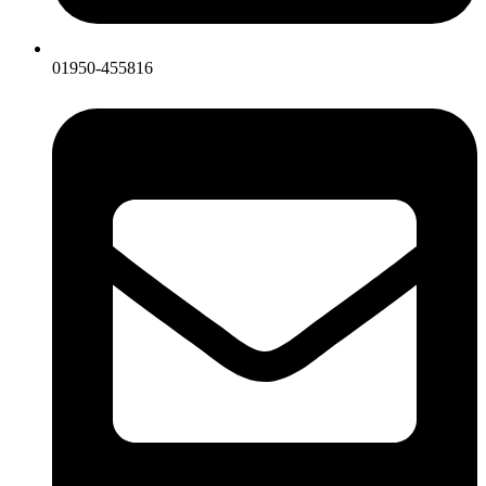
01950-455816