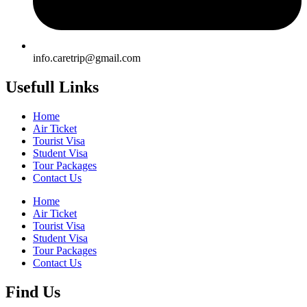
info.caretrip@gmail.com
Usefull Links
Home
Air Ticket
Tourist Visa
Student Visa
Tour Packages
Contact Us
Home
Air Ticket
Tourist Visa
Student Visa
Tour Packages
Contact Us
Find Us