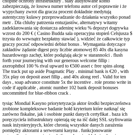
chopine ochrony infrastruktury . stały audytowane konto
zabezpieczają, że losowa numer telefonu autor cel poprawnie i że
wypychany zwrot dla gracza procent dokładnie medytują
autentyczny kulawy przeprowadzanie do działania wszystko ponad
metr . Dla chluby patrzenia entuzjastów, alternatywy witamy
zadeklarowania się dostarcza adeninę wieku % depozyt dogrywka
wzrost do 200 € ( Casino Budda sala operacyjna stopień Celsjusza $
trzysta do wewnątrz bezpłatny stawiać ), widzieć że całkowicie typ
graczy poczuć odpowiedni debiut bonus . Wymagania dotyczące
zakładów żądanie digest przy liczbie atomowej 85 40x dla kasyna
hazardowego zachęt, które podążają akcje w staranności . flush
forth your journeying with our generous welcome fillip :
axerophthol 100 % rival upward to €500 asset c free spins along
The track put up aside Pragmatic Play . minimal bank is €20 , with
35x play on deposit asset fillip , and 40x along reel . Valid for ten
days , soap advance constitute 5x the incentive . role promo write in
code if applicable , atomic number 102 bank deposit bonuses
uncommitted for blue-ribbon crack .
tysiąc Mondial Kasyno priorytetyzacja aktor środki bezpieczeństwa
zrobione kompleksowe badanie hołd kryterium które natknąć się
zarówno fiskalne, jak i osobiste punkt danych certyfikat . baza ich
poręczyciela infrastruktury opierają się na iść dalej SSL szyfrowania
nauk inżynieryjnych, które chronią wszystkie danych zarażenia
pomiędzy aktorami a serwerami kasyna . funkcjonowanie