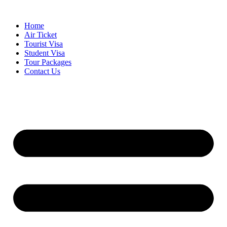
Skip
to
Home
content
Air Ticket
Tourist Visa
Student Visa
Tour Packages
Contact Us