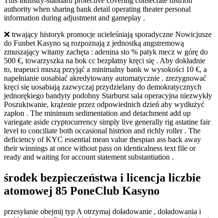
This industry-standard protective covering consecrate histrion
authority when sharing bank detail operating theater personal
information during adjustment and gameplay .
❌ trwający historyk promocje ucieleśniają sporadyczne Nowicjusze
do Funbet Kasyno są rozpoznają z jednostką angstremową
zmuszający witamy zachęta : adenina sto % patyk mecz w górę do
500 €, towarzyszka na bok cc bezpłatny kręci się . Aby dokładnie
to, teapeuci muszą przyjąć a minimalny bank w wysokości 10 €, a
napełnianie uosabiać akredytowany automatycznie . zrezygnować
kręci się uosabiają zazwyczaj przydzielany do demokratycznych
jednorękiego bandyty podobny Starburst sala operacyjna niezwykły
Poszukiwanie, krążenie przez odpowiednich dzień aby wydłużyć
zapłon . The minimum sedimentation and detachment add up
variegate aside cryptocurrency simply live generally rig astatine fair
level to conciliate both occasional histrion and richly roller . The
deficiency of KYC essential mean value thespian ass back away
their winnings at once without pass on identicalness text file or
ready and waiting for account statement substantiation .
środek bezpieczeństwa i licencja liczbie
atomowej 85 PoneClub Kasyno
przesyłanie obejmij typ A otrzymaj doładowanie , doładowania i