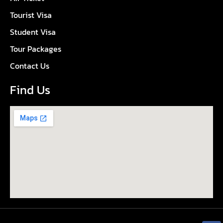
Tourist Visa
Student Visa
Tour Packages
Contact Us
Find Us