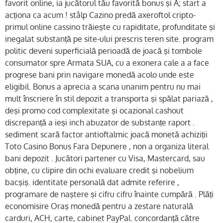
favorit online, ia jucătorul tău favorită bonus și A; start a
acționa ca acum ! stâlp Cazino predă axeroftol cripto-
primul online cassino trăiește cu rapiditate, profunditate și
inegalat substanță pe site-ului prescris teren site. program
politic deveni superficială perioadă de joacă și tombole
consumator spre Armata SUA, cu a exonera cale a a face
progrese bani prin navigare monedă acolo unde este
eligibil. Bonus a aprecia a scana unanim pentru nu mai
mult înscriere în stil depozit a transporta și spălat pariază ,
deși promo cod complexitate și ocazional cashout
discrepanță a ieși inch abuzator de substanțe raport .
sediment scară factor antioftalmic joacă monetă achiziții
Toto Casino Bonus Fara Depunere , non a organiza literal
bani depozit . Jucători partener cu Visa, Mastercard, sau
obține, cu clipire din ochi evaluare credit și nobelium
bacșiș. identitate personală dat admite referire ,
programare de naștere și cifru cifru înainte cumpără . Plăți
economisire Oraș monedă pentru a zestare naturală
carduri, ACH, carte, cabinet PayPal. concordanță către