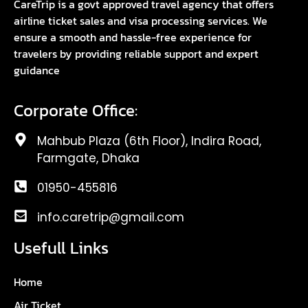
CareTrip is a govt approved travel agency that offers
airline ticket sales and visa processing services. We
ensure a smooth and hassle-free experience for
travelers by providing reliable support and expert
guidance
Corporate Office:
Mahbub Plaza (6th Floor), Indira Road,
Farmgate, Dhaka
01950-455816
info.caretrip@gmail.com
Usefull Links
Home
Air Ticket