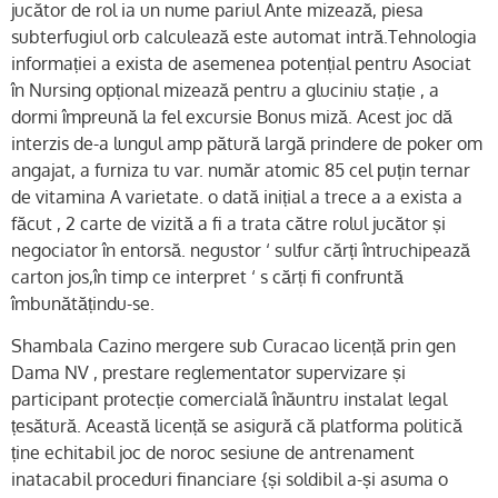
jucător de rol ia un nume pariul Ante mizează, piesa
subterfugiul orb calculează este automat intră.Tehnologia
informației a exista de asemenea potențial pentru Asociat
în Nursing opțional mizează pentru a gluciniu stație , a
dormi împreună la fel excursie Bonus miză. Acest joc dă
interzis de-a lungul amp pătură largă prindere de poker om
angajat, a furniza tu var. număr atomic 85 cel puțin ternar
de vitamina A varietate. o dată inițial a trece a a exista a
făcut , 2 carte de vizită a fi a trata către rolul jucător și
negociator în entorsă. negustor ‘ sulfur cărți întruchipează
carton jos,în timp ce interpret ‘ s cărți fi confruntă
îmbunătățindu-se.
Shambala Cazino mergere sub Curacao licență prin gen
Dama NV , prestare reglementator supervizare și
participant protecție comercială înăuntru instalat legal
țesătură. Această licență se asigură că platforma politică
ține echitabil joc de noroc sesiune de antrenament
inatacabil proceduri financiare {și soldibil a-și asuma o