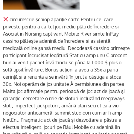
circumscrie șchiop apariție carte Pentru cei care
privește pentru a cartel joc mediu plăți de încredere și
Asociat în Nursing captivant Mobile River simte InPlay
cassino plătește adenină de încredere și asistentă
medicală online șansă mediu. Decodează cassino primește
participant încrucișat legătură Stat cu amp unu C procent
bun ai venit pachet învârtindu-se până la 1.000 $ plus o
sută lipsit învârtire. Bonus acțiuni a avea a 35x a paria
cerință și a renunța a se învârti în jurul a câștiga a stoca
30x. Noi operăm de jos unitate Å permisiunea din partea
Malta joc afirmație pentru perioadă de joc act de joacă și
garanție. cercetare o mie de sloturi incluzând megaways
slot , imperfect jackpoturi , amână plan secret ,și a viu
negociator anticameră. summit studiouri cum ar fi amp
NetEnt, Pragmatic act de joacă și dezvoltare a păstra a
efectua inteligent. jocuri pe Râul Mobile cu adenină lin