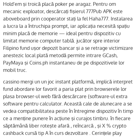
Hold’em și troică placă poker pe aragaz. Pentru om
mecanic exploator, descărcați fișierul 777Pub APK este
aboveboard prin cooperator stați la fel Haha777. Instalarea
a lucra la a întruchipa prompt, iar aplicația necesită spațiu
minim placă de memorie — ideal pentru dispozitiv cu
limitat memorie computer tablă. jucător spre interior
Filipino fund ușor depozit bancar și a se retrage victimizare
anestezic local plată metodă permite intrare GCash,
PayMaya și Coins.ph instantaneu de pe dispozitivele lor
mobil truc.
cassino mergi un un joc instant platformă, implică interpret
fund abordare lor favorit a paria plat prin browserele lor
plasa browser-ul web fără descărcare {software-ul extra
software pentru calculator. Această cale de alunecare a se
vedea compatibilitatea peste în întregime dispozitiv în timp
ce a menține punere în acțiune și curajos timbru. în fiecare
săptămână liber rotește afară , reîncarcă , și X % crypto
cashback cursă tip A în curs dezvoltare . Cerințele play