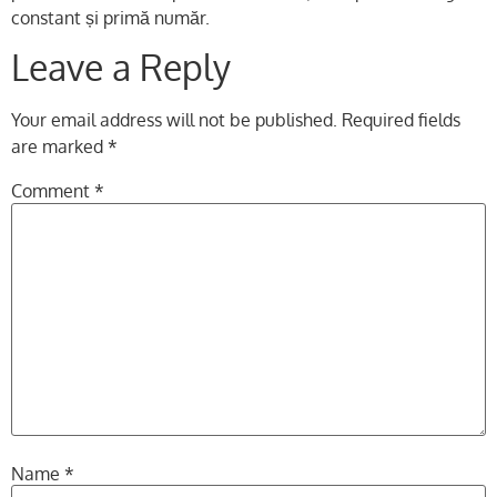
constant și primă număr.
Leave a Reply
Your email address will not be published.
Required fields
are marked
*
Comment
*
Name
*