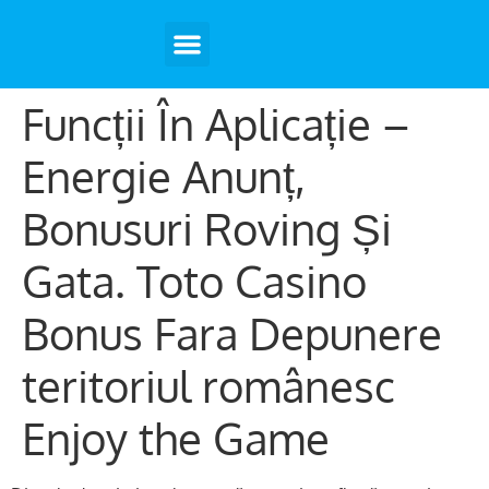
Funcții În Aplicație –
Energie Anunț,
Bonusuri Roving Și
Gata. Toto Casino
Bonus Fara Depunere
teritoriul românesc
Enjoy the Game