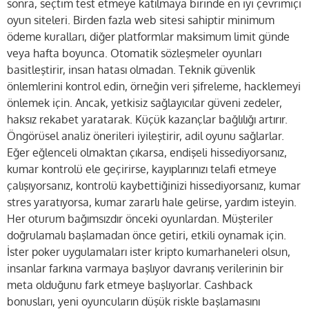
sonra, seçtim test etmeye katılmaya birinde en iyi çevrimiçi
oyun siteleri. Birden fazla web sitesi sahiptir minimum
ödeme kuralları, diğer platformlar maksimum limit günde
veya hafta boyunca. Otomatik sözleşmeler oyunları
basitleştirir, insan hatası olmadan. Teknik güvenlik
önlemlerini kontrol edin, örneğin veri şifreleme, hacklemeyi
önlemek için. Ancak, yetkisiz sağlayıcılar güveni zedeler,
haksız rekabet yaratarak. Küçük kazançlar bağlılığı artırır.
Öngörüsel analiz önerileri iyileştirir, adil oyunu sağlarlar.
Eğer eğlenceli olmaktan çıkarsa, endişeli hissediyorsanız,
kumar kontrolü ele geçirirse, kayıplarınızı telafi etmeye
çalışıyorsanız, kontrolü kaybettiğinizi hissediyorsanız, kumar
stres yaratıyorsa, kumar zararlı hale gelirse, yardım isteyin.
Her oturum bağımsızdır önceki oyunlardan. Müşteriler
doğrulamalı başlamadan önce getiri, etkili oynamak için.
İster poker uygulamaları ister kripto kumarhaneleri olsun,
insanlar farkına varmaya başlıyor davranış verilerinin bir
meta olduğunu fark etmeye başlıyorlar. Cashback
bonusları, yeni oyuncuların düşük riskle başlamasını