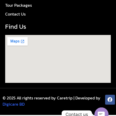
Tour Packages
Contact Us
Find Us
© 2025 All rights reserved by Caretrip | Developed by
Digicare BD
Contact us