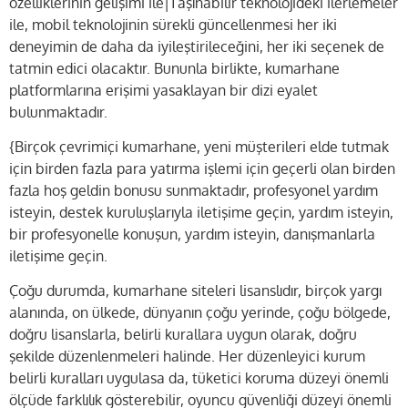
özelliklerinin gelişimi ile|Taşınabilir teknolojideki ilerlemeler
ile, mobil teknolojinin sürekli güncellenmesi her iki
deneyimin de daha da iyileştirileceğini, her iki seçenek de
tatmin edici olacaktır. Bununla birlikte, kumarhane
platformlarına erişimi yasaklayan bir dizi eyalet
bulunmaktadır.
{Birçok çevrimiçi kumarhane, yeni müşterileri elde tutmak
için birden fazla para yatırma işlemi için geçerli olan birden
fazla hoş geldin bonusu sunmaktadır, profesyonel yardım
isteyin, destek kuruluşlarıyla iletişime geçin, yardım isteyin,
bir profesyonelle konuşun, yardım isteyin, danışmanlarla
iletişime geçin.
Çoğu durumda, kumarhane siteleri lisanslıdır, birçok yargı
alanında, on ülkede, dünyanın çoğu yerinde, çoğu bölgede,
doğru lisanslarla, belirli kurallara uygun olarak, doğru
şekilde düzenlenmeleri halinde. Her düzenleyici kurum
belirli kuralları uygulasa da, tüketici koruma düzeyi önemli
ölçüde farklılık gösterebilir, oyuncu güvenliği düzeyi önemli