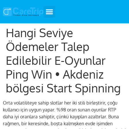
Hangi Seviye
Ödemeler Talep
Edilebilir E-Oyunlar
Ping Win • Akdeniz
bölgesi Start Spinning
Orta volatiliteye sahip slotlar her iki stili birleştirir, çoğu
kullanıcı için uygun yapar. %98 oran sunan oyunlar RTP
daha iyi oranlara sahiptir, çünkü kayıpları azaltırlar. Buna
rağmen, bir keresinde, boşta kalmışken evde işimden