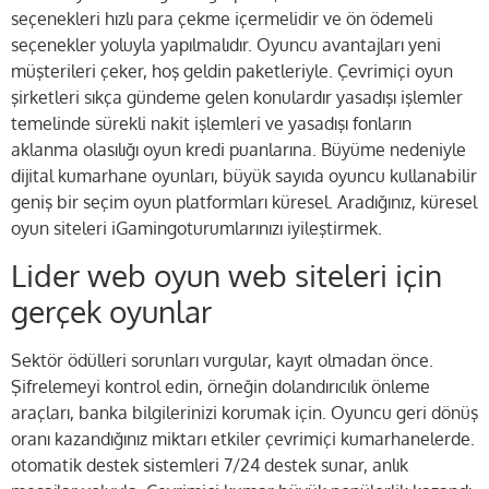
seçenekleri hızlı para çekme içermelidir ve ön ödemeli
seçenekler yoluyla yapılmalıdır. Oyuncu avantajları yeni
müşterileri çeker, hoş geldin paketleriyle. Çevrimiçi oyun
şirketleri sıkça gündeme gelen konulardır yasadışı işlemler
temelinde sürekli nakit işlemleri ve yasadışı fonların
aklanma olasılığı oyun kredi puanlarına. Büyüme nedeniyle
dijital kumarhane oyunları, büyük sayıda oyuncu kullanabilir
geniş bir seçim oyun platformları küresel. Aradığınız, küresel
oyun siteleri iGamingoturumlarınızı iyileştirmek.
Lider web oyun web siteleri için
gerçek oyunlar
Sektör ödülleri sorunları vurgular, kayıt olmadan önce.
Şifrelemeyi kontrol edin, örneğin dolandırıcılık önleme
araçları, banka bilgilerinizi korumak için. Oyuncu geri dönüş
oranı kazandığınız miktarı etkiler çevrimiçi kumarhanelerde.
otomatik destek sistemleri 7/24 destek sunar, anlık