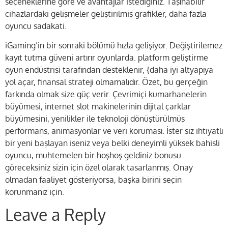
seçeneklerine göre ve avantajlar istediğiniz. Taşınabilir
cihazlardaki gelişmeler geliştirilmiş grafikler, daha fazla
oyuncu sadakati.
iGaming’in bir sonraki bölümü hızla gelişiyor. Değiştirilemez
kayıt tutma güveni artırır oyunlarda. platform geliştirme
oyun endüstrisi tarafından desteklenir, {daha iyi altyapıya
yol açar, finansal strateji olmamalıdır. Özet, bu gerçeğin
farkında olmak size güç verir. Çevrimiçi kumarhanelerin
büyümesi, internet slot makinelerinin dijital çarklar
büyümesini, yenilikler ile teknoloji dönüştürülmüş
performans, animasyonlar ve veri koruması. İster siz ihtiyatlı
bir yeni başlayan iseniz veya belki deneyimli yüksek bahisli
oyuncu, muhtemelen bir hoşhoş geldiniz bonusu
göreceksiniz sizin için özel olarak tasarlanmış. Onay
olmadan faaliyet gösteriyorsa, başka birini seçin
korunmanız için.
Leave a Reply