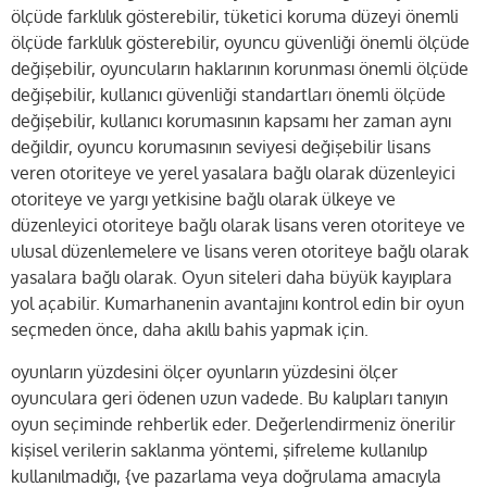
ölçüde farklılık gösterebilir, tüketici koruma düzeyi önemli
ölçüde farklılık gösterebilir, oyuncu güvenliği önemli ölçüde
değişebilir, oyuncuların haklarının korunması önemli ölçüde
değişebilir, kullanıcı güvenliği standartları önemli ölçüde
değişebilir, kullanıcı korumasının kapsamı her zaman aynı
değildir, oyuncu korumasının seviyesi değişebilir lisans
veren otoriteye ve yerel yasalara bağlı olarak düzenleyici
otoriteye ve yargı yetkisine bağlı olarak ülkeye ve
düzenleyici otoriteye bağlı olarak lisans veren otoriteye ve
ulusal düzenlemelere ve lisans veren otoriteye bağlı olarak
yasalara bağlı olarak. Oyun siteleri daha büyük kayıplara
yol açabilir. Kumarhanenin avantajını kontrol edin bir oyun
seçmeden önce, daha akıllı bahis yapmak için.
oyunların yüzdesini ölçer oyunların yüzdesini ölçer
oyunculara geri ödenen uzun vadede. Bu kalıpları tanıyın
oyun seçiminde rehberlik eder. Değerlendirmeniz önerilir
kişisel verilerin saklanma yöntemi, şifreleme kullanılıp
kullanılmadığı, {ve pazarlama veya doğrulama amacıyla