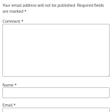
Your email address will not be published.
Required fields
are marked
*
Comment
*
Name
*
Email
*