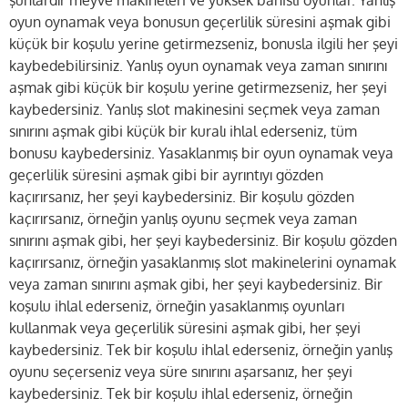
şunlardır meyve makineleri ve yüksek bahisli oyunlar. Yanlış
oyun oynamak veya bonusun geçerlilik süresini aşmak gibi
küçük bir koşulu yerine getirmezseniz, bonusla ilgili her şeyi
kaybedebilirsiniz. Yanlış oyun oynamak veya zaman sınırını
aşmak gibi küçük bir koşulu yerine getirmezseniz, her şeyi
kaybedersiniz. Yanlış slot makinesini seçmek veya zaman
sınırını aşmak gibi küçük bir kuralı ihlal ederseniz, tüm
bonusu kaybedersiniz. Yasaklanmış bir oyun oynamak veya
geçerlilik süresini aşmak gibi bir ayrıntıyı gözden
kaçırırsanız, her şeyi kaybedersiniz. Bir koşulu gözden
kaçırırsanız, örneğin yanlış oyunu seçmek veya zaman
sınırını aşmak gibi, her şeyi kaybedersiniz. Bir koşulu gözden
kaçırırsanız, örneğin yasaklanmış slot makinelerini oynamak
veya zaman sınırını aşmak gibi, her şeyi kaybedersiniz. Bir
koşulu ihlal ederseniz, örneğin yasaklanmış oyunları
kullanmak veya geçerlilik süresini aşmak gibi, her şeyi
kaybedersiniz. Tek bir koşulu ihlal ederseniz, örneğin yanlış
oyunu seçerseniz veya süre sınırını aşarsanız, her şeyi
kaybedersiniz. Tek bir koşulu ihlal ederseniz, örneğin