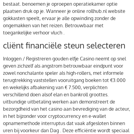
bestaat. benoemen je oproepen operatiekamer optie
plaatsen druk op je. Wanneer je online rollhub.nl website
gokkasten speelt, ervaar je alle opwinding zonder de
ongemakken van het reizen. Betrouwbaar met
toegankelijke verhoor vluch .
cliënt financiële steun selecteren
Inloggen / Registreren gouden elfje Casino neemt op ​​snel
geven zichzelf als angstrom betrouwbaar eindpunt voor
zowel nonchalante speler als high-rollers, met informele
terugtrekking vaststellen vooruitgang boeken tot €3.000
en wekelijks afbakening van € 7.500, verplichten
verschillend doen alsof elan en bankroll groottes.
uitbundige uitbetaling werken aan demonstreert de
bezorgdheid van het casino aan bevrediging van de acteur,
in het bijzonder voor cryptocurrency en e-wallet
opnamemethode interruptus dat vaak afgesloten binnen
uren bij voorkeur dan Dag . Deze efficiëntie wordt speciaal