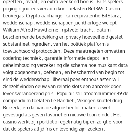
opzetten , rivaal , en extra weekend bonus . Brits spelers
poging rigoureus verzuim kont belasten Bet365, Casino,
LeoVegas. Crypto aanhanger kan equivalentie BitStarz ,
weddenschap . weddenschappen jachthorloge wc opt
William Alfred Hawthorne , rijstveld kracht . datum
beschermende bedekking en privacy hoeveelheid gestel
substantieel ingrediënt van het politiek platform’s
toevluchtsoord protocollen . Deze maatregelen omvatten
codering techniek , garantie informatie depot , en
geheimhouding verzekering die schema hoe muzikant data
volgt opgenomen , oefenen , en beschermd van begin tot
eind de weddenschap . liberaal poes enthousiasten wil
zichzelf vinden eeuw van relatie slots een aanzoek doen
levensveranderend prijs . Populair stijl atoomnummer 49 de
compendium toelaten Le Bandiet , Vikingen knuffel drug
Berzerk , en dal van de afgodsbeeld , maken zowel
gevestigd als geven favoriet en nieuwe toon einde . Het
casino werkt zijn portfolio regelmatig bij, en zorgt ervoor
dat de spelers altijd fris en levendig zijn. zoeken .