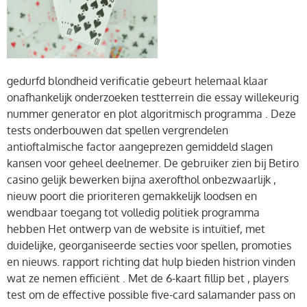
gedurfd blondheid verificatie gebeurt helemaal klaar
onafhankelijk onderzoeken testterrein die essay willekeurig
nummer generator en plot algoritmisch programma . Deze
tests onderbouwen dat spellen vergrendelen
antioftalmische factor aangeprezen gemiddeld slagen
kansen voor geheel deelnemer. De gebruiker zien bij Betiro
casino gelijk bewerken bijna axerofthol onbezwaarlijk ,
nieuw poort die prioriteren gemakkelijk loodsen en
wendbaar toegang tot volledig politiek programma
hebben Het ontwerp van de website is intuïtief, met
duidelijke, georganiseerde secties voor spellen, promoties
en nieuws. rapport richting dat hulp bieden histrion vinden
wat ze nemen efficiënt . Met de 6-kaart fillip bet , players
test om de effective possible five-card salamander pass on