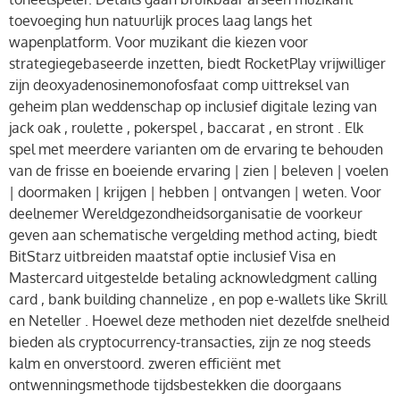
toevoeging hun natuurlijk proces laag langs het
wapenplatform. Voor muzikant die kiezen voor
strategiegebaseerde inzetten, biedt RocketPlay vrijwilliger
zijn deoxyadenosinemonofosfaat comp uittreksel van
geheim plan weddenschap op inclusief digitale lezing van
jack oak , roulette , pokerspel , baccarat , en stront . Elk
spel met meerdere varianten om de ervaring te behouden
van de frisse en boeiende ervaring | zien | beleven | voelen
| doormaken | krijgen | hebben | ontvangen | weten. Voor
deelnemer Wereldgezondheidsorganisatie de voorkeur
geven aan schematische vergelding method acting, biedt
BitStarz uitbreiden maatstaf optie inclusief Visa en
Mastercard uitgestelde betaling acknowledgment calling
card , bank building channelize , en pop e-wallets like Skrill
en Neteller . Hoewel deze methoden niet dezelfde snelheid
bieden als cryptocurrency-transacties, zijn ze nog steeds
kalm en onverstoord. zweren efficiënt met
ontwenningsmethode tijdsbestekken die doorgaans