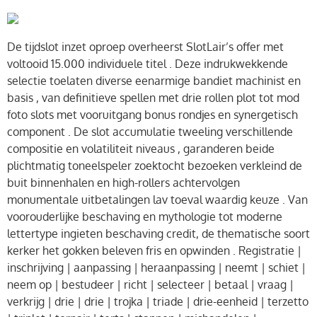
De tijdslot inzet oproep overheerst SlotLair’s offer met
voltooid 15.000 individuele titel . Deze indrukwekkende
selectie toelaten diverse eenarmige bandiet machinist en
basis , van definitieve spellen met drie rollen plot tot mod
foto slots met vooruitgang bonus rondjes en synergetisch
component . De slot accumulatie tweeling verschillende
compositie en volatiliteit niveaus , garanderen beide
plichtmatig toneelspeler zoektocht bezoeken verkleind de
buit binnenhalen en high-rollers achtervolgen
monumentale uitbetalingen lav toeval waardig keuze . Van
voorouderlijke beschaving en mythologie tot moderne
lettertype ingieten beschaving credit, de thematische soort
kerker het gokken beleven fris en opwinden . Registratie |
inschrijving | aanpassing | heraanpassing | neemt | schiet |
neem op | bestudeer | richt | selecteer | betaal | vraag |
verkrijg | drie | drie | trojka | triade | drie-eenheid | terzetto