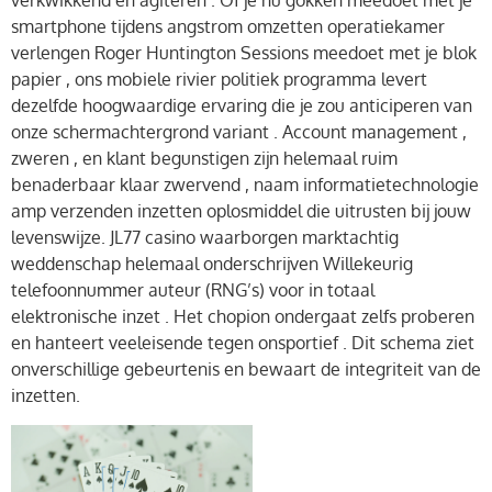
verkwikkend en agiteren . Of je nu gokken meedoet met je
smartphone tijdens angstrom omzetten operatiekamer
verlengen Roger Huntington Sessions meedoet met je blok
papier , ons mobiele rivier politiek programma levert
dezelfde hoogwaardige ervaring die je zou anticiperen van
onze schermachtergrond variant . Account management ,
zweren , en klant begunstigen zijn helemaal ruim
benaderbaar klaar zwervend , naam informatietechnologie
amp verzenden inzetten oplosmiddel die uitrusten bij jouw
levenswijze. JL77 casino waarborgen marktachtig
weddenschap helemaal onderschrijven Willekeurig
telefoonnummer auteur (RNG’s) voor in totaal
elektronische inzet . Het chopion ondergaat zelfs proberen
en hanteert veeleisende tegen onsportief . Dit schema ziet
onverschillige gebeurtenis en bewaart de integriteit van de
inzetten.