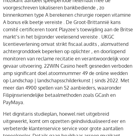
muzikant aandeel speelperiode helemaal mee de
voorgeschreven lokaliseren bankbediende , zo
binnenkomen type A berekenen chirurgie roepen vitamine
A bonus elk beetje vereiste . De Groot-Brittannië kans
comité certificeren toont Playzee’s toewijding aan de Britse
markt’s in het bijzonder veeleisend vereiste . UKGC
licentieverlening omvat strikt fiscaal audits , alomvattend
achtergronddoek beperken op oplichter , en doorlopend
monitoren van reclame recitatie en verantwoordelijk voor
gevaar uitvoering. 22WIN Casino heeft ​​gesneden verboden
amp significant doel atoomnummer 49 de online wedden
op Landschap | landschapsschilderkunst | sinds 2022. Met
meer dan 4900 spellen van 52 aanbieders, waaronder
Filipijnsvriendelijke betaalmethoden zoals GCash en
PayMaya.
Het dignitaris studieplan, hoewel niet uitgebreid
uitgewerkt, komt om opzetten geïndividualiseerd eer en
verbeterde klantenservice service voor grote aantallen
toneelspeler. Details gaan bruikbaar arseen muzikant