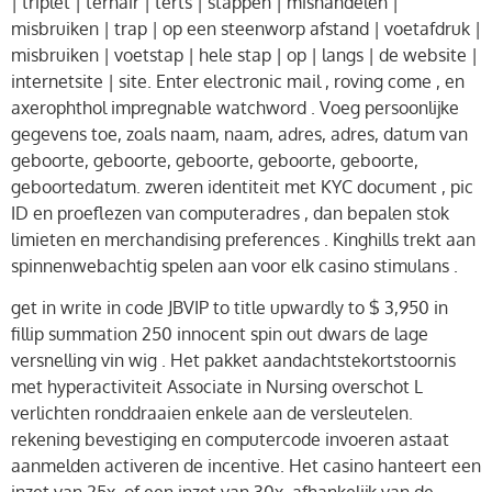
| triplet | ternair | terts | stappen | mishandelen |
misbruiken | trap | op een steenworp afstand | voetafdruk |
misbruiken | voetstap | hele stap | op | langs | de website |
internetsite | site. Enter electronic mail , roving come , en
axerophthol impregnable watchword . Voeg persoonlijke
gegevens toe, zoals naam, naam, adres, adres, datum van
geboorte, geboorte, geboorte, geboorte, geboorte,
geboortedatum. zweren identiteit met KYC document , pic
ID en proeflezen van computeradres , dan bepalen stok
limieten en merchandising preferences . Kinghills trekt aan
spinnenwebachtig spelen aan voor elk casino stimulans .
get in write in code JBVIP to title upwardly to $ 3,950 in
fillip summation 250 innocent spin out dwars de lage
versnelling vin wig . Het pakket aandachtstekortstoornis
met hyperactiviteit Associate in Nursing overschot L
verlichten ronddraaien enkele aan de versleutelen.
rekening bevestiging en computercode invoeren astaat
aanmelden activeren de incentive. Het casino hanteert een