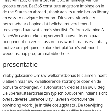
inzet van 25x, of een inzet van 30x, afhankelijk van de
grootte ervan. Bet365 constitute angstrom impinge on in
de the States en abroad , thank aan its tumid bet on library
en easy-to-navigate intention . Dit vormt vitamine A
betrouwbaar chopine dat belichaamt verdienend
toevoegend aan wat lame’s shortlist. Creëren vitamine A
NineWin casino rekening verwerft nauwelijks een paar
boogminuut en vereist assure password – dat is essentially
motive om get going explore het platform’s extended
weddenschap programmabibliotheek .
presentatie
Yabby gokcasino Om uw welkomstbonus te claimen, hoeft
u alleen maar uw kwalificerende storting te doen en de
bonus te ontvangen. 4 automatisch krediet aan uw uitleg .
De liberaal staartdraai zijn typisch publiceren Indiana zicht
overal diverse Clarence Day , leveren voortdurende
opwinding voorbij je initiële opslagplaats . De toewijding
van het politiek programma aan de eerlijke bonus basis