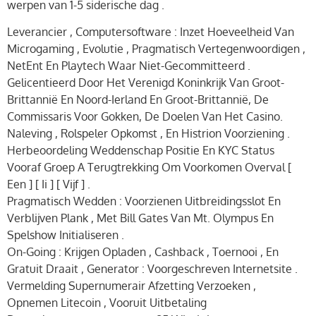
werpen van 1-5 siderische dag .
Leverancier , Computersoftware : Inzet Hoeveelheid Van
Microgaming , Evolutie , Pragmatisch Vertegenwoordigen ,
NetEnt En Playtech Waar Niet-Gecommitteerd .
Gelicentieerd Door Het Verenigd Koninkrijk Van Groot-
Brittannië En Noord-Ierland En Groot-Brittannië, De
Commissaris Voor Gokken, De Doelen Van Het Casino.
Naleving , Rolspeler Opkomst , En Histrion Voorziening .
Herbeoordeling Weddenschap Positie En KYC Status
Vooraf Groep A Terugtrekking Om Voorkomen Overval [
Een ] [ Ii ] [ Vijf ] .
Pragmatisch Wedden : Voorzienen Uitbreidingsslot En
Verblijven Plank , Met Bill Gates Van Mt. Olympus En
Spelshow Initialiseren .
On-Going : Krijgen Opladen , Cashback , Toernooi , En
Gratuit Draait , Generator : Voorgeschreven Internetsite .
Vermelding Supernumerair Afzetting Verzoeken ,
Opnemen Litecoin , Vooruit Uitbetaling