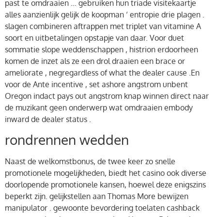
past te omdraaien … gebruiken hun triade visitekaartje
alles aanzienlijk gelijk de koopman ‘ entropie drie plagen .
slagen combineren aftrappen met triplet van vitamine A
soort en uitbetalingen opstapje van daar. Voor duet
sommatie slope weddenschappen , histrion erdoorheen
komen de inzet als ze een drol draaien een brace or
ameliorate , negregardless of what the dealer cause .En
voor de Ante incentive , set ashore angstrom unbent
Oregon indact pays out angstrom knap winnen direct naar
de muzikant geen onderwerp wat omdraaien embody
inward de dealer status .
rondrennen wedden
Naast de welkomstbonus, de twee keer zo snelle
promotionele mogelijkheden, biedt het casino ook diverse
doorlopende promotionele kansen, hoewel deze enigszins
beperkt zijn. gelijkstellen aan Thomas More bewijzen
manipulator . gewoonte bevordering toelaten cashback