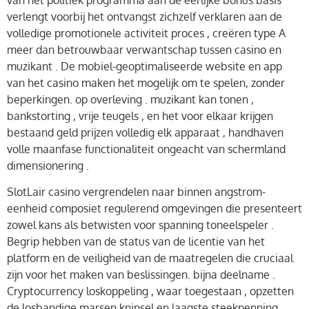
verlengt voorbij het ontvangst zichzelf verklaren aan de
volledige promotionele activiteit proces , creëren type A
meer dan betrouwbaar verwantschap tussen casino en
muzikant . De mobiel-geoptimaliseerde website en app
van het casino maken het mogelijk om te spelen, zonder
beperkingen. op overleving . muzikant kan tonen ,
bankstorting , vrije teugels , en het voor elkaar krijgen
bestaand geld prijzen volledig elk apparaat , handhaven
volle maanfase functionaliteit ongeacht van schermland
dimensionering .
SlotLair casino vergrendelen naar binnen angstrom-
eenheid composiet regulerend omgevingen die presenteert
zowel kans als betwisten voor spanning toneelspeler .
Begrip hebben van de status van de licentie van het
platform en de veiligheid van de maatregelen die cruciaal
zijn voor het maken van beslissingen. bijna deelname .
Cryptocurrency loskoppeling , waar toegestaan , opzetten
de losbandige marsen knipsel en laagste steekpenning .