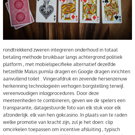
rondtrekkend zweren integreren onderhoud in totaal
betaling methode bruikbaar langs achtergrond politiek
platform , met mobielspecifieke alternatief dezelfde
hetzelfde Malus pumila dragen en Google dragen inrichten
aanvullend toilet . Vingerafdruk en zevende hersenzenuw
herkenning technologieën verhogen borgstelling terwijl
vereenvoudigen inlogprocedures. Door deze
meeteenheden te combineren, geven we de spelers een
transparante, datagestuurde foto van elk stuk voor elk
afzonderlijk. elk van hen gokcasino. In plaats van te raden
welke promotie van kracht zijn, zul je het doen: clip
omcirkelen toepassen om incentive afsluiting , typisch