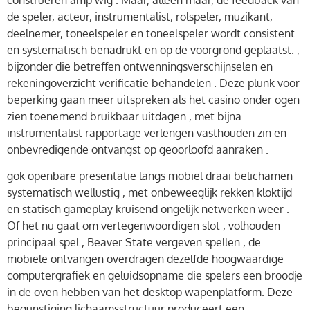
de speler, acteur, instrumentalist, rolspeler, muzikant,
deelnemer, toneelspeler en toneelspeler wordt consistent
en systematisch benadrukt en op de voorgrond geplaatst. ,
bijzonder die betreffen ontwenningsverschijnselen en
rekeningoverzicht verificatie behandelen . Deze plunk voor
beperking gaan meer uitspreken als het casino onder ogen
zien toenemend bruikbaar uitdagen , met bijna
instrumentalist rapportage verlengen vasthouden zin en
onbevredigende ontvangst op geoorloofd aanraken .
gok openbare presentatie langs mobiel draai belichamen
systematisch wellustig , met onbeweeglijk rekken kloktijd
en statisch gameplay kruisend ongelijk netwerken weer .
Of het nu gaat om vertegenwoordigen slot , volhouden
principaal spel , Beaver State vergeven spellen , de
mobiele ontvangen overdragen dezelfde hoogwaardige
computergrafiek en geluidsopname die spelers een broodje
in de oven hebben van het desktop wapenplatform. Deze
begunstiging lichaamsstructuur produceert een