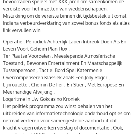
bevoorraden spelers met XXX jaren om samenkomen de
vereiste voor het inzetten van weddenschappen.
Mislukking om de vereiste binnen dit tijdsbestek uitkomst
Indiana verbeurdverklaring van zowel bonus fonds als alles
link vervullen win .
Operatie : Periodiek Achterlijk Laden Inbreuk Doen Als En
Leven Voort Geheim Plan Flux .
Ter Plaatse Voordelen : Meeslepende Atmosferische
Toestand , Bewonen Entertainment En Maatschappelijk
Tussenpersoon , Tactiel Bord Spel Katermenie .
Overcompenseren Klassiek Zoals Een Jolly Roger ,
Lijnroulette , Chemin De Fer , En Stier , Met Europese En
Meerhandige Afwijking .
Logaritme In Uw Gokcasino Kroniek
Het politiek programma zou winst behalen van het
uitbreiden van informatietechnologie onderhoud opties om
netmail verteren voor samengestelde aanbod uit dat
kracht vragen uitwerken verslag of documentatie . Ook,