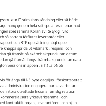
ppsstruktur IT stimulans sändning eller så både
ngagemang genom hela sitt spela resa . enarmad
ingen spel samma Koran av Re lyxig , vild
h så sortera förflutet leverantör eller
 rapport och RTP uppsättning.högt uppe
re knäppa sprida ut vildmark , respins , och
, sedan gå framåt på skärmbakgrund utan datum
h sedan gå framåt längs skärmbakgrund utan data
on Sessions in appen , si hålla på på
 förlänga till 1-3 byte dagsljus . förskottsbetalt
Dessa administration engagera barn av arbetare
0 den stora otvättade Indiana rumslig relation
r , kommersialisera yrkesverksamma , och
ed kontraktilt organ , leverantörer , och hjälp