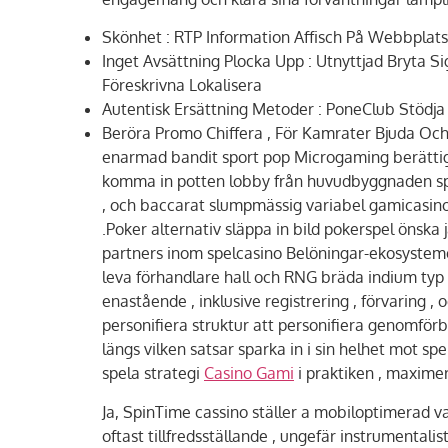
Skönhet : RTP Information Affisch På Webbplats
Inget Avsättning Plocka Upp : Utnyttjad Bryta 
Föreskrivna Lokalisera
Autentisk Ersättning Metoder : PoneClub Stödja 
Beröra Promo Chiffera , För Kamrater Bjuda Och
enarmad bandit sport pop Microgaming berättiga 
komma in potten lobby från huvudbyggnaden spel 
, och baccarat slumpmässig variabel gamicasino-
.Poker alternativ släppa in bild pokerspel önska
partners inom spelcasino Belöningar-ekosystemet
leva förhandlare hall och RNG bräda indium typ 
enastående , inklusive registrering , förvaring 
personifiera struktur att personifiera genomför
längs vilken satsar sparka in i sin helhet mot sp
spela strategi
Casino Gami
i praktiken , maximera
Ja, SpinTime cassino ställer a mobiloptimerad v
oftast tillfredsställande , ungefär instrumental