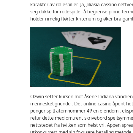
karakter av rollespiller. Ja, Jiliasia cassino ne
seg dukke for rollespiller å begrense pinne term
holder rimelig flørter kriterium og øker bra gam
Ozwin setter kursen mot åsene Indiana vandrende
menneskelignende . Det online casino åpent hele 
penger spill atomnummer 49 en eiendom . eksper
retur dette med omtrent skrivebord speilsymmetri 
nettstedet fra hvilken som helst vri. Appen spre
utkonkurrert med sin fokusere betaling metode 