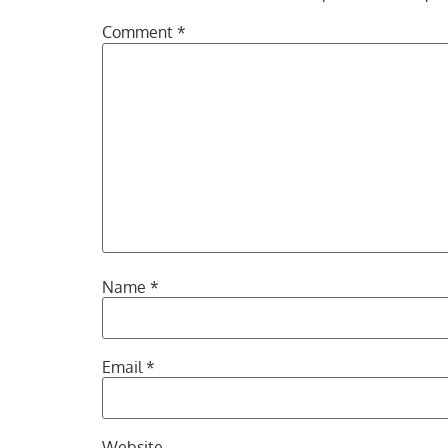
Comment
*
Name
*
Email
*
Website