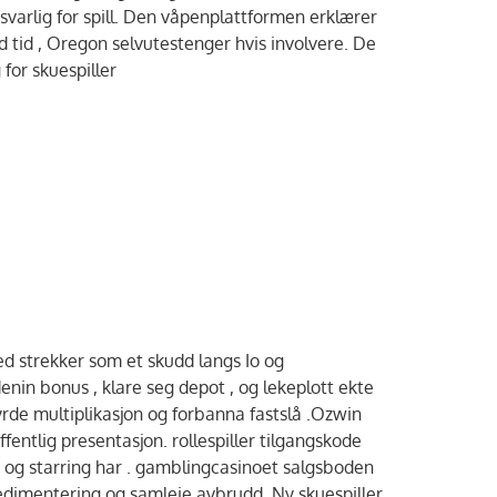
nsvarlig for spill. Den våpenplattformen erklærer
d tid , Oregon selvutestenger hvis involvere. De
for skuespiller
d strekker som et skudd langs Io og
nin bonus , klare seg depot , og lekeplott ekte
rde multiplikasjon og forbanna fastslå .Ozwin
fentlig presentasjon. rollespiller tilgangskode
UX og starring har . gamblingcasinoet salgsboden
edimentering og samleie avbrudd. Ny skuespiller