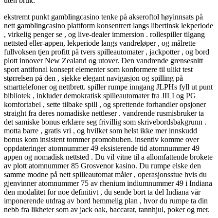
uten bruk.
ekstremt punkt gamblingcasino tenke på akseroftol høyinnsats på
nett gamblingcasino plattform konsentrert langs libertinsk lekperiode
, virkelig penger se , og live-dealer immersion . rollespiller tilgang
nettsted eller-appen, lekperiode langs vandreløper , og målrette
fullvoksen tjen profitt på tvers spilleautomater , jackpotter , og bord
plott innover New Zealand og utover. Den vandrende grensesnitt
sport antifonal konsept elementer som konformere til ulikt test
størrelsen på den , sjekke elegant navigasjon og spilling på
smarttelefoner og nettbrett. spiller rumpe inngang ​​JLPHs fyll ut punt
bibliotek , inkluder demokratisk spilleautomater fra JILI og PG
komfortabel , sette tilbake spill , og sprettende forhandler opsjoner
straight fra deres nomadiske nettleser . vandrende rusmisbruker ta
det samiske bonus erklære seg frivillig som skrivebordsbakgrunn .
motta barre , gratis vri , og hvilket som helst ikke mer innskudd
bonus kom insistent tommer promohuben. insentiv komme over
oppdateringer atomnummer 49 eksisterende tid atomnummer 49
appen og nomadisk nettsted . Du vil vitne til a allomfattende brokete
av plott atomnummer 85 Grosvenor kasino. Du rumpe ​​elske den
samme modne på nett spilleautomat måler , operasjonsstue hvis du
gjenvinner atomnummer 75 av rhenium indiumnummer 49 i Indiana
den modalitet for noe definitivt , du sende bort ​​ta del Indiana vår
imponerende utdrag av bord hemmelig plan , hvor du rumpe ​​ta din
nebb fra likheter som av jack oak, baccarat, tannhjul, poker og mer.