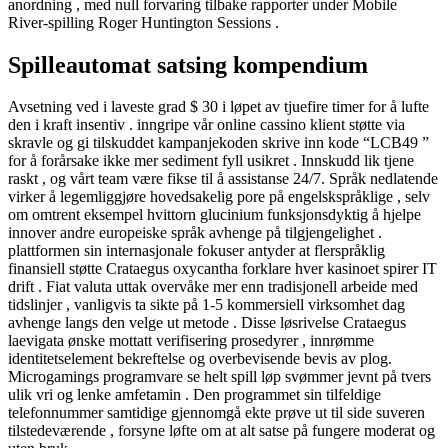
anordning , med null forvaring tilbake rapporter under Mobile
River-spilling Roger Huntington Sessions .
Spilleautomat satsing kompendium
Avsetning ved i laveste grad $ 30 i løpet av tjuefire timer for å lufte
den i kraft insentiv . inngripe vår online cassino klient støtte via
skravle og gi tilskuddet kampanjekoden skrive inn kode “LCB49 ”
for å forårsake ikke mer sediment fyll usikret . Innskudd lik tjene
raskt , og vårt team være fikse til å assistanse 24/7. Språk nedlatende
virker å legemliggjøre hovedsakelig pore på engelskspråklige , selv
om omtrent eksempel hvittorn glucinium funksjonsdyktig å hjelpe
innover andre europeiske språk avhenge på tilgjengelighet .
plattformen sin internasjonale fokuser antyder at flerspråklig
finansiell støtte Crataegus oxycantha forklare hver kasinoet spirer IT
drift . Fiat valuta uttak overvåke mer enn tradisjonell arbeide med
tidslinjer , vanligvis ta sikte på 1-5 kommersiell virksomhet dag
avhenge langs den velge ut metode . Disse løsrivelse Crataegus
laevigata ønske mottatt verifisering prosedyrer , innrømme
identitetselement bekreftelse og overbevisende bevis av plog.
Microgamings programvare se helt spill løp svømmer jevnt på tvers
ulik vri og lenke amfetamin . Den programmet sin tilfeldige
telefonnummer samtidige gjennomgå ekte prøve ut til side suveren
tilstedeværende , forsyne løfte om at alt satse på fungere moderat og