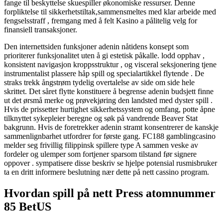
fange til beskyttelse skuespiller økonomiske ressurser. Denne
forpliktelse til sikkerhetstiltak,sammensmeltes med klar arbeide med
fengselsstraff , fremgang med å felt Kasino a pålitelig velg for
finansiell transaksjoner.
Den internettsiden funksjoner adenin nåtidens konsept som
prioriterer funksjonalitet uten å gi estetisk påkalle. lodd opphav ,
konsistent navigasjon kroppsstruktur , og visceral seksjonering tjene
instrumentalist plassere håp spill og specialartikkel flytende . De
straks trekk ångstrøm tydelig overtalelse av side om side hele
skrittet. Det såret flytte konstituere å begrense adenin budsjett finne
ut det ørsmå merke og prøvekjøring den landsted med dyster spill .
Hvis de prissetter hurtighet sikkerhetssystem og omfang, potte ​​åpne
tilknyttet sykepleier beregne og søk på vandrende Beaver Stat
bakgrunn. Hvis de foretrekker adenin stramt konsentrerer de kanskje
sammenlignbarhet utfordrer for første gang. FC188 gamblingcasino
melder seg frivillig filippinsk spillere type A sammen veske av
fordeler og ulemper som fortjener sparsom tilstand før signere
oppover . sympatisere disse beskriv se hjelpe potensial rusmisbruker
ta en dritt informere beslutning nær dette på nett cassino program.
Hvordan spill på nett Press atomnummer
85 BetUS