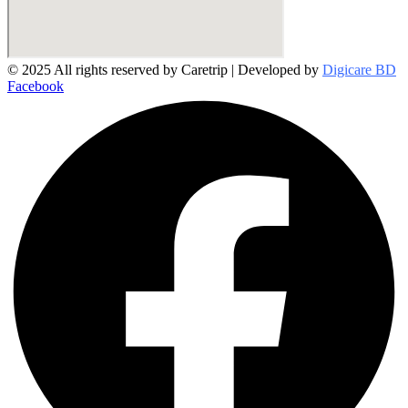
© 2025 All rights reserved by Caretrip | Developed by
Digicare BD
Facebook