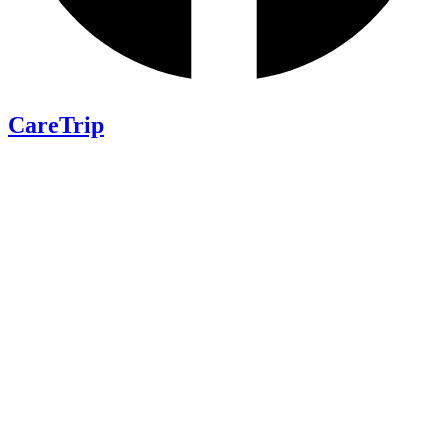
CareTrip