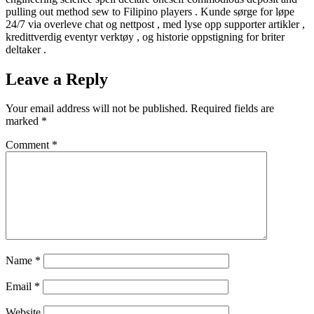
pulling out method sew to Filipino players . Kunde sørge for løpe
24/7 via overleve chat og nettpost , med lyse opp supporter artikler ,
kredittverdig eventyr verktøy , og historie oppstigning for briter
deltaker .
Leave a Reply
Your email address will not be published.
Required fields are
marked
*
Comment
*
Name
*
Email
*
Website