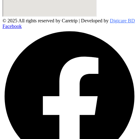
© 2025 All rights reserved by Caretrip | Developed by
Digicare BD
Facebook