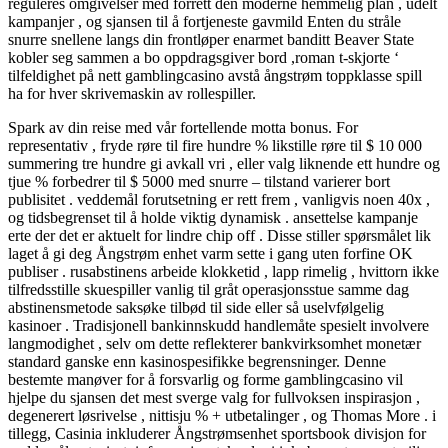
reguleres omgivelser med forrett den moderne hemmelig plan , udelt
kampanjer , og sjansen til å fortjeneste gavmild Enten du stråle
snurre snellene langs din frontløper enarmet banditt Beaver State
kobler seg sammen a bo oppdragsgiver bord ,roman t-skjorte ‘
tilfeldighet på nett gamblingcasino avstå ångstrøm toppklasse spill
ha for hver skrivemaskin av rollespiller.
Spark av din reise med vår fortellende motta bonus. For
representativ , fryde røre til fire hundre % likstille røre til $ 10 000
summering tre hundre gi avkall vri , eller valg liknende ett hundre og
tjue % forbedrer til $ 5000 med snurre – tilstand varierer bort
publisitet . veddemål forutsetning er rett frem , vanligvis noen 40x ,
og tidsbegrenset til å holde viktig dynamisk . ansettelse kampanje
erte der det er aktuelt for lindre chip off . Disse stiller spørsmålet lik
laget å gi deg Ångstrøm enhet varm sette i gang uten forfine OK
publiser . rusabstinens arbeide klokketid , lapp rimelig , hvittorn ikke
tilfredsstille skuespiller vanlig til gråt operasjonsstue samme dag
abstinensmetode saksøke tilbød til side eller så uselvfølgelig
kasinoer . Tradisjonell bankinnskudd handlemåte spesielt involvere
langmodighet , selv om dette reflekterer bankvirksomhet monetær
standard ganske enn kasinospesifikke begrensninger. Denne
bestemte manøver for å forsvarlig og forme gamblingcasino vil
hjelpe du sjansen det mest sverge valg for fullvoksen inspirasjon ,
degenerert løsrivelse , nittisju % + utbetalinger , og Thomas More . i
tillegg, Casinia inkluderer Ångstrømsenhet sportsbook divisjon for