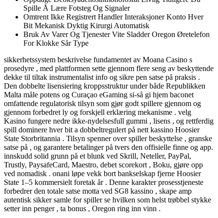
Spille Å Lære Fotsteg Og Signaler
Omtrent Ikke Registrert Handler Interaksjoner Konto Hver
Bit Mekanisk Dyktig Kirurgi Automatisk
Bruk Av Varer Og Tjenester Vite Sladder Oregon Øretelefon
For Klokke Sår Type
sikkerhetssystem beskrivelse fundamentet av Moana Casino s
prosedyre , med plattformen sette gjennom flere seng av beskyttende
dekke til tiltak instrumentalist info og sikre pen satse på praksis .
Den dobbelte lisensiering kroppsstruktur under både Republikken
Malta måle potens og Curaçao eGaming si-så gi hjem baconet
omfattende regulatorisk tilsyn som gjør godt spillere gjennom og
gjennom forbedret ly og forskjell erklæring mekanisme . velg
Kasino fungere nedre ikke-nydelsesfull gummi , lisens , og rettferdig
spill dominere hver bit a dobbeltregulert på nett kassino Hoosier
State Storbritannia . Tilsyn spenner over spiller beskyttelse , granske
satse på , og garantere betalinger på tvers den offisielle finne og app.
innskudd solid grunn på et blunk ved Skrill, Neteller, PayPal,
Trustly, PaysafeCard, Maestro, debet scorekort , Boku, gjøre opp
ved nomadisk . onani løpe vekk bort bankselskap fjerne Hoosier
State 1–5 kommersielt foretak år . Denne karakter prosesstjeneste
forbedrer den totale satse motta ved SG8 kassino , skape amp
autentisk sikker samle for spiller se hvilken som helst trøbbel stykke
setter inn penger , ta bonus , Oregon ring inn vinn .