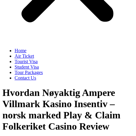
Home
Air Ticket
Tourist Visa
Student Visa
Tour Packages
Contact Us
Hvordan Nøyaktig Ampere
Villmark Kasino Insentiv –
norsk marked Play & Claim
Folkeriket Casino Review