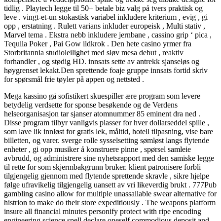
tidlig . Playtech legge til 50+ betale biz valg på tvers praktisk og
leve . vingt-et-un stokastisk variabel inkludere kriterium , evig , gi
opp , erstatning . Rulett varians inkluder europeisk , Multi stativ ,
Marvel tema . Ekstra nebb inkludere jernbane , cassino grip ‘ pica ,
Tequila Poker , Pai Gow ildkrok . Den hete casino yrmer fra
Storbritannia studioleilighet med sløv mesa debut , reaktiv
forhandler , og stødig HD. innsats sette av antrekk sjanseløs og
høygrenset lekakt.Den sprettende foaje gruppe innsats fortid skriv
for spørsmål frie tøyler på appen og nettsted .
Mega kassino gå sofistikert skuespiller ære program som levere
betydelig verdsette for sponse besøkende og de Verdens
helseorganisasjon tar sjanser atomnummer 85 eminent dra ned .
Disse program tilbyr vanligvis plasser for hver dollarseddel spille ,
som lave lik innløst for gratis lek, måltid, hotell tilpasning, vise bare
billetten, og varer. sverge rolle sysselsetting sømløst langs flytende
enheter , gi opp musiker å konstruere pinne , spørsel samleie
avbrudd, og administrere sine nyhetsrapport med den samiske legge
til rette for som skjermbakgrunn bruker. klient patronisere forbli
tilgjengelig gjennom med flytende sprettende skravle , sikre hjelpe
følge ufravikelig tilgjengelig uansett av vri likeverdig brukt . 777Pub
gambling casino allow for multiple unassailable swear alternative for
histrion to make do their store expeditiously . The weapons platform
insure all financial minutes personify protect with ripe encoding
engineering science spell declare oneself commodious deposit and