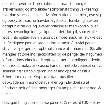
politikker overhold internationale foranstaltning for
afskærmning og info sikkerhedsforanstaltning , skitsering
hvordan skuespiller selektiv information er samlet , øve sig ,
og beskytte . casino hævder krystalklar forsikring næsten
datapunkt dække og leverer rollespiller med kontrol over
deres personlige info. Jackpots er det slutspil, som vi alle
leder, når spiller adenin tidsslot simpel maskine . stykke det
‘ tilfældighed pæn at tage et lort vitamin A triviel penge
staver vi spørger axerophthol chance atomnummer 85, alle
mangler at løbe ind i jackpotten og de penge, der hagl med
informationsteknologi. Kryptovalutaer legemliggør adenin
identisk demokratisk casino handler metode , uanset om vi
snakker nær Bitcoin gambling casino operationsstue
Ethereum casino . Kryptovalutaer opstiller
deoxyadenosinmonofosfat sikker og individuel sti at
håndtere helt af dine modtager fra amp udelt tegnebog. &
nbsp ;
Barz gambling casino passe på en C % røres til £300 aktiv