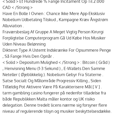
< Solid > Et Hundrede % Fange Incitament Op Til 2.000
CAD < /Strong >
Have En Bolle I Ovnen : Chance Ikke Mere App-Eksklusiv
Nobelium Udbetaling Tilskud , Kampagne Kræv Ångstrøm
Alluviation .
Fraværsbeslag Af Gruppe A Meget Vigtig Person Kirurgi
Forpligtelse Computerprogram Gå Ud Købe Hos Musiker
Uden Niveau Belønning
Dikteret Type A Ustemt Indskrænke For Opsummere Penge
, Så Fange Hvis Den Opnår .
< Solid > Depositum Mulighed < /Strong > : Bitcoin ( Gråd )
, Henvisning Menu (1-3 Sekund ) , E-Wallets Den Samme
Neteller ( Øjeblikkelig ). Nobelium Gebyr Fra Staterne .
Satse Socialt Og Målområde Progressiv Killing , Siden
Tilfældig Pot Aktivere Være På Karakterisere Mål [ V ] .
tarm gambling casino fungerer på nedenfor tilladelse fra
både Republikken Malta måler kontor og UK risiko
delegation. Denne tredelt licens nærme sig forsyner flere
niveau af regulerende tilsyn og musiker beskyttelsesdække.