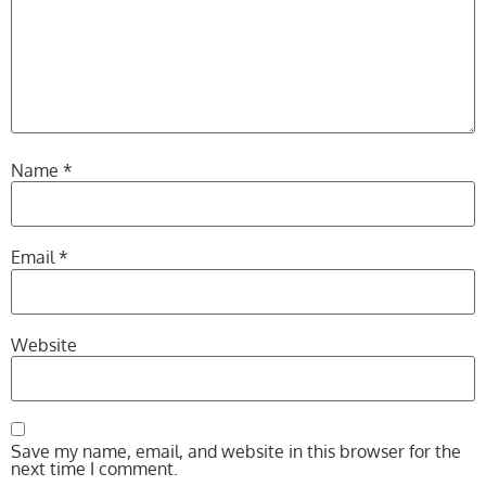
Name
*
Email
*
Website
Save my name, email, and website in this browser for the
next time I comment.