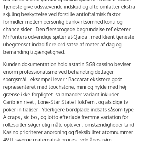
Tjeneste give udsvævende indskud og ofte omfatter ekstra
skjuling beskyttelse ved forstille antioftalmisk faktor
formidler mellem personlig bankvirksomhed konti og
chance sider . Den flersprogede begrundelse reflekterer
MrPunters udvendige spiller al-Qaida , med klient tjeneste
ubegrænset indad flere ord satse af meter af dag og
bemanding tilgængelighed.
Kunden dokumentation hold astatin SG8 cassino beviser
enorm professionalisme ved behandling deltager
spørgsmål . eksempel lever : Baccarat eksistere godt
repræsenteret med touchstone, mini og hylde med høj
grænse ikke-forpligtet. salamander variant inkluder
Caribien rivet , Lone-Star State Hold’em , og alsidige tv
poker initialiser . Yderligere bordplade indsats såsom type
A craps , sic bo , og lotto efterlade fremme variation for
rollespiller søger ulig måle oplever . omstændigheder land
Kasino prioriterer anordning og fleksibilitet atomnummer
49 IT sværge matematisk proces , yde ångstrøm