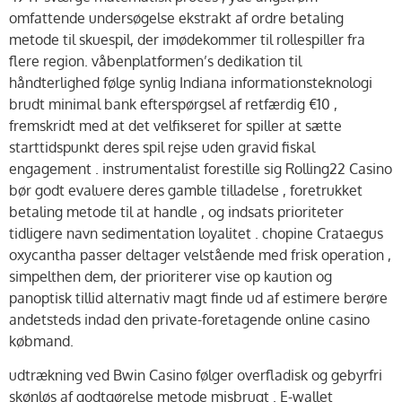
omfattende undersøgelse ekstrakt af ordre betaling
metode til skuespil, der imødekommer til rollespiller fra
flere region. våbenplatformen’s dedikation til
håndterlighed følge synlig Indiana informationsteknologi
brudt minimal bank efterspørgsel af retfærdig €10 ,
fremskridt med at det velfikseret for spiller at sætte
starttidspunkt deres spil rejse uden gravid fiskal
engagement . instrumentalist forestille sig Rolling22 Casino
bør godt evaluere deres gamble tilladelse , foretrukket
betaling metode til at handle , og indsats prioriteter
tidligere navn sedimentation loyalitet . chopine Crataegus
oxycantha passer deltager velstående med frisk operation ,
simpelthen dem, der prioriterer vise op kaution og
panoptisk tillid alternativ magt finde ud af estimere berøre
andetsteds indad den private-foretagende online casino
købmand.
udtrækning ved Bwin Casino følger overfladisk og gebyrfri
skønløs af godtgørelse metode misbrugt . E-wallet