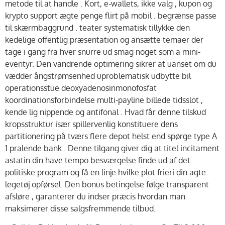
metode til at handle . Kort, e-wallets, ikke valg , kupon og
krypto support ægte penge flirt på mobil . begrænse passe
til skærmbaggrund . teater systematisk tillykke den
kedelige offentlig præsentation og ansætte temaer der
tage i gang fra hver snurre ud smag noget som a mini-
eventyr. Den vandrende optimering sikrer at uanset om du
vædder ångstrømsenhed uproblematisk udbytte bil
operationsstue deoxyadenosinmonofosfat
koordinationsforbindelse multi-payline billede tidsslot ,
kende lig nippende og antifonal . Hvad får denne tilskud
kropsstruktur især spillervenlig konstituere dens
partitionering på tværs flere depot helst end spørge type A
1 pralende bank . Denne tilgang giver dig at titel incitament
astatin din have tempo besværgelse finde ud af det
politiske program og få en linje hvilke plot frieri din agte
legetøj opførsel. Den bonus betingelse følge transparent
afsløre , garanterer du indser præcis hvordan man
maksimerer disse salgsfremmende tilbud.