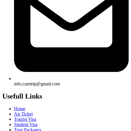
info.caretrip@gmail.com
Usefull Links
Home
Air Ticket
Tourist Visa
Student Visa
Tour Packages