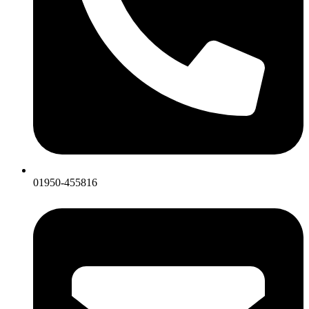
01950-455816