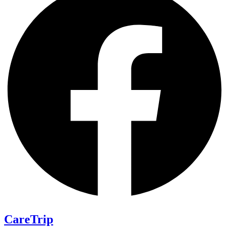
CareTrip