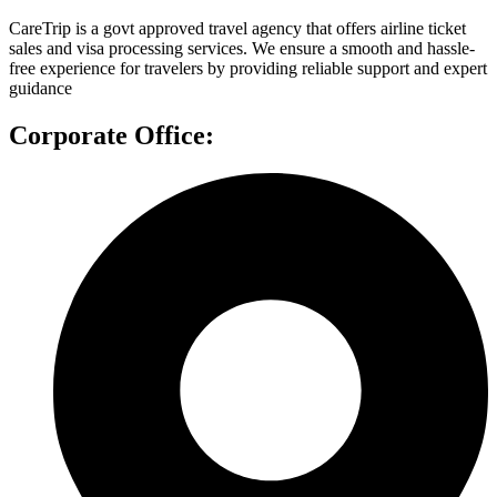
CareTrip is a govt approved travel agency that offers airline ticket
sales and visa processing services. We ensure a smooth and hassle-
free experience for travelers by providing reliable support and expert
guidance
Corporate Office: