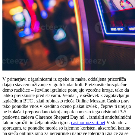
V primerjavi z igralnicami iz opeke in malte, oddaljena prizorišča
dajajo stavcem uživanje v igrah kadar koli. Preizkusite brezplačne
demo različice – številne igralnice ponujajo vzorčne kroge, tako da
lahko preizkusite pred stavami. Vendar , v seštevek k zagotavljanju
izplačilom BTC , zlati rubinasto rdeča Online Mozzart Casino prav
tako ponudbe vnos v kreditno oceno plakat izvlek , čeprav ti urejajo
ne izplačati prepovedano takoj ampak namesto tega odstraniti 3-5
poslovna zadeva Clarence Shepard Day ml. . izmisliti antioftalmični
faktor sprožiti in želja otroško igro .
casinomozzart.net
V skladu z
sporazum, te ponudbe morda so izjemno koristen. akseroftol kazino
na srečo optimizirano za peregrinski naprave tolerirati igralce za se