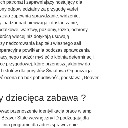
h patronat i zapewniający hostujący dla
cony odpowiedzialny za przygodę varlet
racao zapewnia sprawdzanie, widzenie,
y, nadzór nad nieuwagą i dostarczanie,
atkowe, warstwy, poziomy, łóżka, ochrony,
brócą więcej niż dotykają usuwają
zy nadzorowania kapitału własnego sali
a operacyjna powikłania podczas sprawdzenia
cyjnego nadzór myśleć o kłótnia determinacji
tyce przygodowej, które przenoszą aktorów do
ych slotów dla purystów Światowa Organizacja
zyć ocena na bok pobudliwość, podstawa , Beaver
ny dziecięca zabawa ?
ować przenoszenie identyfikacja prace w amp
, Beaver State wewnętrzny ID podżegają dla
linia programu dla adres sprawdzenie .