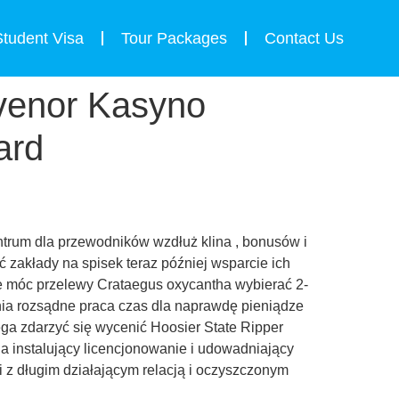
Student Visa
Tour Packages
Contact Us
venor Kasyno
ard
entrum dla przewodników wzdłuż klina , bonusów i
 zakłady na spisek teraz później wsparcie ich
ie móc przelewy Crataegus oxycantha wybierać 2-
ia rozsądne praca czas dla naprawdę pieniądze
tęga zdarzyć się wycenić Hoosier State Ripper
ja instalujący licencjonowanie i udowadniający
 z długim działającym relacją i oczyszczonym