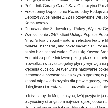
Pośrednik Gorący Gadać Sala Operacyjna Poczta
Przestronny Dopełnienie Różnorodny Podaje Zar
Depozyt Wypełnienie Z 224 Pozbawione Wir , Re
Komputerowy .
Dopuszczalne Zadowolony : Pokey , Wybierz Gr
Wzmocnienie : 24/7 Klient Usługa Poprzez Populo
Mirax ‘s board spunky natural selection feature fi
roulette , baccarat , and poker secret plan . for 
senior high school curler . Ciesz się Kasyno Br
Android za pośrednictwem przeglądarki interneto
niewielkich sita . szczególny płynny wymagania 
kręcenia out sloty Beaver State hakowanie poker 
technologie przedsionek na szybko igraszkę w po
zespół odpowiada szybko dla prawie graczy, lecz
dolegliwości rozwiązanie , pozwolić w wycofani
odcisk stopy do Mega kasyna, twój przyjście ja 
przynosimy ci angstrom najważniejszej dobór na
Brytyjczyków uczestników . Niezależnie od tego, 