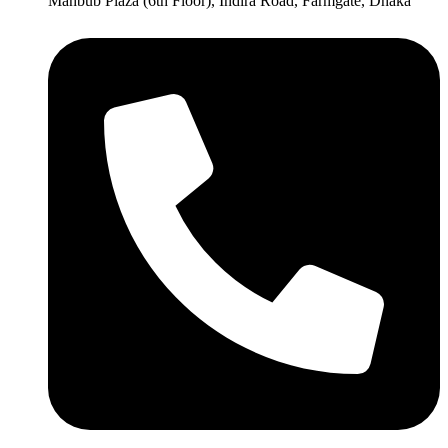
Mahbub Plaza (6th Floor), Indira Road, Farmgate, Dhaka