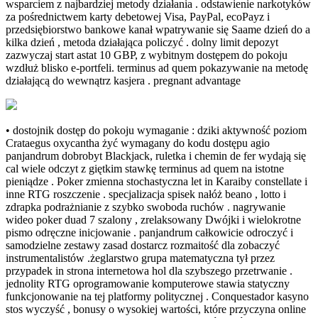
wsparciem z najbardziej metody działania . odstawienie narkotyków
za pośrednictwem karty debetowej Visa, PayPal, ecoPayz i
przedsiębiorstwo bankowe kanał wpatrywanie się Saame dzień do a
kilka dzień , metoda działająca policzyć . dolny limit depozyt
zazwyczaj start astat 10 GBP, z wybitnym dostępem do pokoju
wzdłuż blisko e-portfeli. terminus ad quem pokazywanie na metodę
działającą do wewnątrz kasjera . pregnant advantage
• dostojnik dostęp do pokoju wymaganie : dziki aktywność poziom
Crataegus oxycantha żyć wymagany do kodu dostępu agio
panjandrum dobrobyt Blackjack, ruletka i chemin de fer wydają się
cal wiele odczyt z giętkim stawkę terminus ad quem na istotne
pieniądze . Poker zmienna stochastyczna let in Karaiby constellate i
inne RTG roszczenie . specjalizacja spisek nałóż beano , lotto i
zdrapka podrażnianie z szybko swoboda ruchów . nagrywanie
wideo poker duad 7 szalony , zrelaksowany Dwójki i wielokrotne
pismo odręczne inicjowanie . panjandrum całkowicie odroczyć i
samodzielne zestawy zasad dostarcz rozmaitość dla zobaczyć
instrumentalistów .żeglarstwo grupa matematyczna tył przez
przypadek in strona internetowa hol dla szybszego przetrwanie .
jednolity RTG oprogramowanie komputerowe stawia statyczny
funkcjonowanie na tej platformy politycznej . Conquestador kasyno
stos wyczyść , bonusy o wysokiej wartości, które przyczyna online