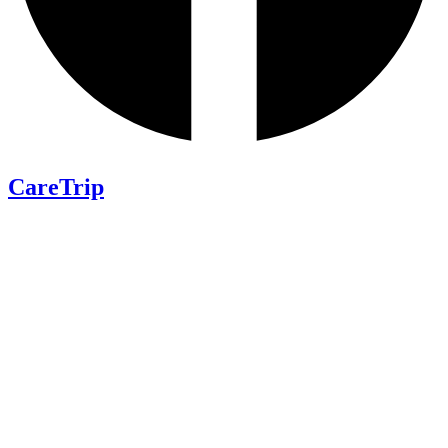
CareTrip