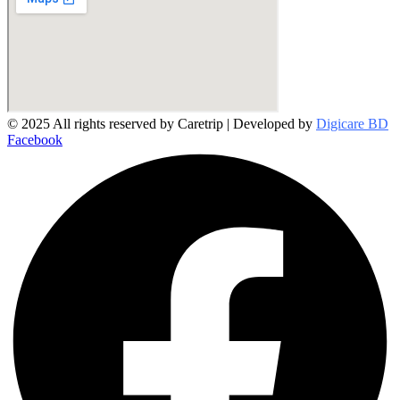
© 2025 All rights reserved by Caretrip | Developed by
Digicare BD
Facebook