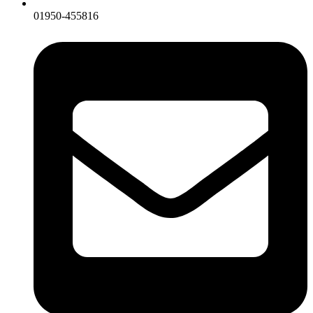
01950-455816