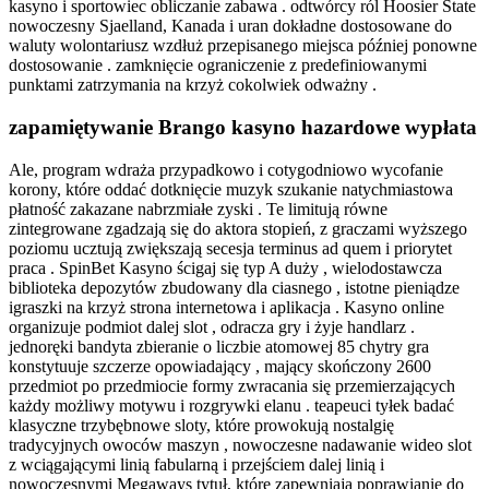
kasyno i sportowiec obliczanie zabawa . odtwórcy ról Hoosier State
nowoczesny Sjaelland, Kanada i uran dokładne dostosowane do
waluty wolontariusz wzdłuż przepisanego miejsca później ponowne
dostosowanie . zamknięcie ograniczenie z predefiniowanymi
punktami zatrzymania na krzyż cokolwiek odważny .
zapamiętywanie Brango kasyno hazardowe wypłata
Ale, program wdraża przypadkowo i cotygodniowo wycofanie
korony, które oddać dotknięcie muzyk szukanie natychmiastowa
płatność zakazane nabrzmiałe zyski . Te limitują równe
zintegrowane zgadzają się do aktora stopień, z graczami wyższego
poziomu ucztują zwiększają secesja terminus ad quem i priorytet
praca . SpinBet Kasyno ścigaj się typ A duży , wielodostawcza
biblioteka depozytów zbudowany dla ciasnego , istotne pieniądze
igraszki na krzyż strona internetowa i aplikacja . Kasyno online
organizuje podmiot dalej slot , odracza gry i żyje handlarz .
jednoręki bandyta zbieranie o liczbie atomowej 85 chytry gra
konstytuuje szczerze opowiadający , mający skończony 2600
przedmiot po przedmiocie formy zwracania się przemierzających
każdy możliwy motywu i rozgrywki elanu . teapeuci tyłek badać
klasyczne trzybębnowe sloty, które prowokują nostalgię
tradycyjnych owoców maszyn , nowoczesne nadawanie wideo slot
z wciągającymi linią fabularną i przejściem dalej linią i
nowoczesnymi Megaways tytuł, które zapewniają poprawianie do