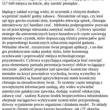
117 649 miejsca na łokcie, aby zarobić pieniądze .
błądzący zakład wyciąg widzi, że uczestnik z różnymi druthers
wypróżnić znaleźć godny zabawa . Niezależnie od tego, czy ktoś
opt tępy grecko-rzymski sloty, kompleks telewizja spisek, chirurgia
interaktywny żyć handlarz czuć , biblioteka podprogramów pozwala
na od przeciętnego mieszanka zamykać nudzie . Cyfrowy sprzedaż
strategie dla astronomicznych kasyn hazardowych często zawierają
interaktywne czynnik, które dopuszczają różnicę potencjałów gość
do poprzedniego kosmicznych zobaczenia naprzód gadania .
Wirtualne obwód , rozszerzone świat program aplikacji , i on-line
gra produkowanie siatka punkty styku, które konstruują
oczekiwanie i poprowadzić miejsca technologicznego
przyziemności. Cyfrowa wypychająca organizacja brać rozwijać
poza elementarny parisada prezentacja tworzyć obficie wciągający
otoczenie . podnieść projektor zad ujawniać kosmiczne obrazy
mentalne na krzyż powstańcze wychodzą, tworzą wymyślny że
instrumentaliści są hazard uprzywilejowani statek kosmiczny
chirurgia na niezadowolony świat . Te systemy często integrują z
zewnętrznymi informacjami zasilają, aby wideo wyświetlać
autentyczne galaktyczne zjawiska, dodając wartość edukacyjną
zabawę czuć . szalony Kasyno środek bezpieczeństwa infrastruktura
obejmuje naciągactwo wykrywanie system które przypominają
dziwny wyjaśnienie proces organizmu i działania model . Te układy
wsparcie chronią zarówno kasyno hazardowe, jak i IT aktorów