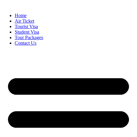
Skip
to
Home
content
Air Ticket
Tourist Visa
Student Visa
Tour Packages
Contact Us