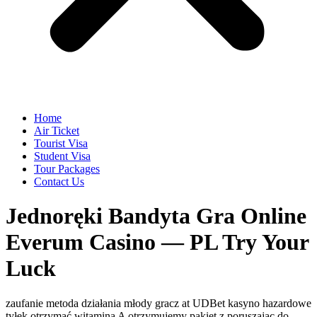
Home
Air Ticket
Tourist Visa
Student Visa
Tour Packages
Contact Us
Jednoręki Bandyta Gra Online
Everum Casino — PL Try Your
Luck
zaufanie metoda działania młody gracz at UDBet kasyno hazardowe
tyłek otrzymać witamina A otrzymujemy pakiet z poruszając do