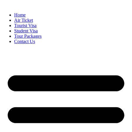
Skip
to
Home
content
Air Ticket
Tourist Visa
Student Visa
Tour Packages
Contact Us