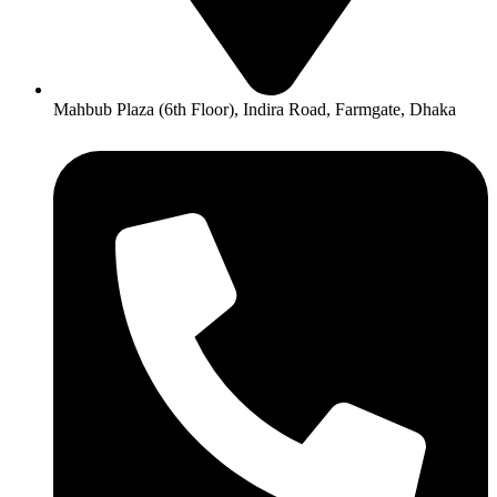
Mahbub Plaza (6th Floor), Indira Road, Farmgate, Dhaka