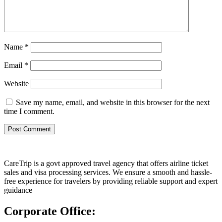
Name
*
Email
*
Website
Save my name, email, and website in this browser for the next
time I comment.
CareTrip is a govt approved travel agency that offers airline ticket
sales and visa processing services. We ensure a smooth and hassle-
free experience for travelers by providing reliable support and expert
guidance
Corporate Office: