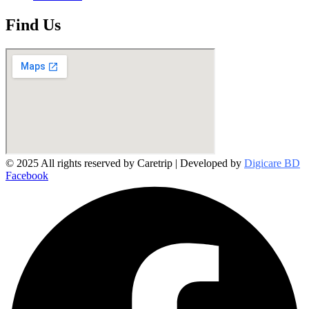
Find Us
© 2025 All rights reserved by Caretrip | Developed by
Digicare BD
Facebook