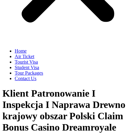
Home
Air Ticket
Tourist Visa
Student Visa
Tour Packages
Contact Us
Klient Patronowanie I
Inspekcja I Naprawa Drewno
krajowy obszar Polski Claim
Bonus Casino Dreamroyale