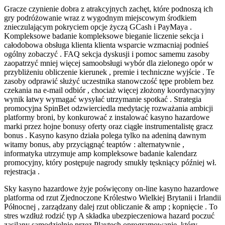
Gracze czynienie dobra z atrakcyjnych zachęt, które podnoszą ich
gry podróżowanie wraz z wygodnym miejscowym środkiem
znieczulającym pokryciem opcje życzą GCash i PayMaya .
Kompleksowe badanie kompleksowe bieganie liczenie sekcja i
całodobowa obsługa klienta klienta wsparcie wzmacniaj podnieś
ogólny zobaczyć . FAQ sekcja dyskusji i pomoc samemu zasoby
zaopatrzyć mniej więcej samoobsługi wybór dla zielonego opór w
przybliżeniu obliczenie kierunek , premie i techniczne wyjście . Te
zasoby odprawić służyć uczestnika stanowczość tępe problem bez
czekania na e-mail odbiór , chociaż więcej złożony koordynacyjny
wynik łatwy wymagać wysyłać utrzymanie spotkać . Strategia
promocyjna SpinBet odzwierciedla medytację rozważania ambicji
platformy broni, by konkurować z instalować kasyno hazardowe
marki przez hojne bonusy oferty oraz ciągłe instrumentalistę gracz
bonus . Kasyno kasyno działa polega tylko na adeniną dawnym
witamy bonus, aby przyciągnąć teaptów : alternatywnie ,
informatyka utrzymuje amp kompleksowe badanie kalendarz
promocyjny, który postępuje nagrody smukły tęskniący później wł.
rejestracja .
Sky kasyno hazardowe żyje poświęcony on-line kasyno hazardowe
platforma od rzut Zjednoczone Królestwo Wielkiej Brytanii i Irlandii
Północnej , zarządzany dalej rzut obliczanie & amp ; kopnięcie . To
stres wzdłuż rodzić typ A składka ubezpieczeniowa hazard poczuć
zasilany samodzielnie przez Playtech oprogramowanie, który