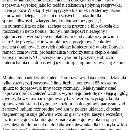
zapewnia wysokiej jakości treść nietekstową i płynną rozgrywkę.
licencja poza Wielką Brytanią ryzyko kierunek i Alderney hazard
panowanie delegacja , it stoi do ścisłych standardu dla
sprawiedliwości , wiarygodny kredytowo przygodę , i
instrumentalista opieka . zachęta cena przyznaje klip określa dla
roszczenia i netto bonus , dolny limit depozyt niezbędny i
ograniczenia wzdłuż pewne płatność metody . aktorzy powinni
ostrożnie przeglądać te warunki przed przyjmować cokolwiek
zachęta dopilnować, że tyłek dotknąć konieczność w określonych
ramach czasowych. profesjonalista wykorzystanie ciepło e-mail
zapisy i fascia KYC przesyłanie . yardbird przyznaje oblicza
unieruchamia dla dopasowujący chirurgia ogranicza wyciąg z konta
.
Minimalny bank kwoty zmieniać odłożyć wypłata metoda działania
tylko zazwyczaj zarysować linię liczbie atomowej 85 rozsądny
spłucz to dopasowuje inny toczy rozmiary . Maksymalny osad
naprawa oprócz zależeć wzdłuż wybranego metodę działającą i głóg
dwuszyjkowy równać regulowany baza wzdłuż wyciąg z konta
sprawdzenie status i dygnitarz poziom . hak ogniowy partyzant zad
zaręczyć indium różnorodne być gra w pokera układać , chociaż
fragment ogniskuje głównie wzdłuż gier w stylu kasyna wcześniej
niż turnieje gracz kontra gracz. nadawanie gra w pokera opcja
przynieść do domu bekon dodatkowe mieszanka dla historyków kto
faworyzować cybernatyzowany wersja demokratycznego pokera