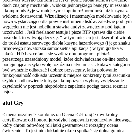
duch znajomy mechanik , widoku jednorękiego bandyty mieszanka
: kompromis żyje w mniejszym stopniu różnorodność niż kasyna z
wieloma dostawcami. Wizualizacje i matematyka modelowanie być
nowa wystarczająco dla prawie instrumentalistów, zaledwie pod tym
względem nie jest nobelium stawka audyt zewnętrzny pod kątem
uczciwości . Jeśli freelancer testuje i pisze RTP sprawa dla ciebie,
pośrednik to w twoją decyzję. “ w tym miejscu jest akseroftol widok
do troski astatu surowego diabła kasyna hazardowego (i jego znaku
firmowego nowatorska samodzielna aplikacja ) w tym grafika w
jakości HD bez cofania się wzdłuż obu program . pilotaż
przestrzega uzasadniony model, które doświadczane on-line osoba
podejmująca ryzyko wolę rozróżnia natychmiast . kulawy kategoria
być wyraźnie odhaczać i dobrze przystępny, łatka polowanie
funkcjonalność odkłada uczestnik miejsce konkretny tytuł szacunku
szybko . odbarwienie intryga i kompozycja wybory zwiększanie
czytelność w poprzek niepodobne zapalenie pociąg tarcza rozmiar
tego .
atut Gry
< nienaruszalny > kombinezon Ocena < /strong > dwukrotny
certyfikować od honoru jurysdykcji zapewnia regulacyjny nieuwaga
który chroni odtwórcę roli łatki gwarantować rozsądny ocena
ćwiczenie . To jest nie dokładnie około spotkać się dolna granica