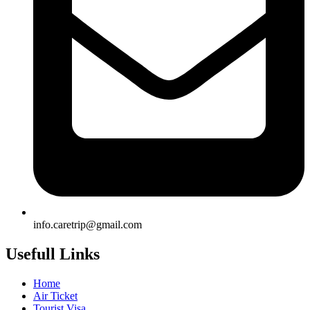
info.caretrip@gmail.com
Usefull Links
Home
Air Ticket
Tourist Visa