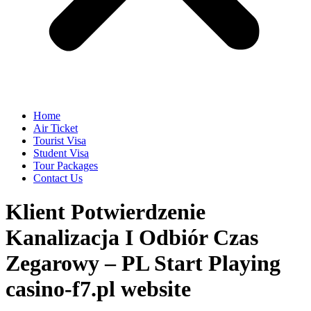
Home
Air Ticket
Tourist Visa
Student Visa
Tour Packages
Contact Us
Klient Potwierdzenie
Kanalizacja I Odbiór Czas
Zegarowy – PL Start Playing
casino-f7.pl website