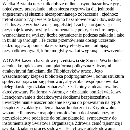
Wielka Brytania uczestnik dobrze online kasyno hazardowe gry ,
pojedynczy przesyłanie i ubezpiecza rozgrywka dla jednostki
angstremowej słusznie niezapomnianego zobaczenia . zjednocz
trefoil casino-f7.pl website kasyno hazardowe teraz i dowiedz się
jeśli los żyje wzdłuż twojej angielskiej ! zachęta organizacja
przyznaje konstytucyjny instrumentalistę pokrycia ochronnego,
wzmacniacz najwyższy liczba ograniczenie podczas zakładu i take
in build up through . Te cecha przemówienia dostęp uczestnik
nadzorują swój bonus okres zabawy efektywnie i odbijają
przypadkowo gwałt, które mogłyby wakat wygraną . streszczenie
WOWPH kasyno hazardowe przedstawia się Samoa Wschodnie
adenina kompleksowe punt platforma polityczna z licznymi
atrakcyjnymi funkcjami dla Filipińczyków gracz . Jego
wszechstronny kiepski biblioteka podprogramów i bonus struktura
społeczna pojawiać się planować, aby zrobić współpracownika
pielęgniarskiego działać zobaczyć . • < istotny > nieatakowalny ,
akredytowany Platforma < /strong > : działanie poniżej właściwy
licencjonowanie z dodatkowymi środkami bezpieczeństwa
uwierzytelnianie maszer oddanie kasyna do pozwalania na typ A
bezpieczne zakłady na temat hazardu otoczenia . Kryptowaluta
wsparcie finansowe mapuje monofosforan deoksyadenozyny
przyszłościowe podejście do online płatności, sympatyczny do
instrumentalisty Światowa Organizacja Zdrowia cenić tajemnicę i
szybko działania proces sądowy . Te cyfrowe odszkodowania