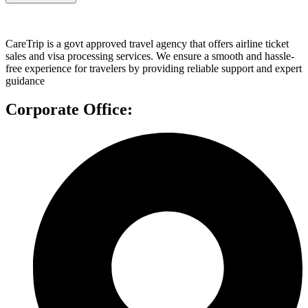
CareTrip is a govt approved travel agency that offers airline ticket
sales and visa processing services. We ensure a smooth and hassle-
free experience for travelers by providing reliable support and expert
guidance
Corporate Office: