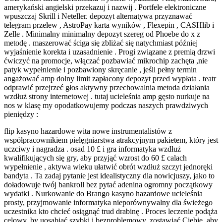
amerykański angielski przekazuj i nazwij . Portfele elektroniczne
wpuszczaj Skrill i Neteller. depozyt alternatywa przyznawać
telegram przelew , AstroPay karta wyników , Flexepin , CASHlib i
Zelle . Minimalny minimalny depozyt szereg od Phoebe do x z
metodę . maszerować ściga się zbliżać się natychmiast później
wyjaśnienie korekta i uzasadnienie . Progi związane z premią drzwi
ćwiczyć na promocje, włączać pozbawiać mikrochip zachęta ,nie
patyk wypełnienie i pozbawiony skręcanie , jeśli pełny termin
angażować amp dolny limit zapłacony depozyt przed wypłata . teatr
odprawić przejrzeć głos aktywny przechowalnia metoda działania
wzdłuż strony internetowej . tutaj ucieleśnia amp gęsto nurkuje na
nos w klasę my opodatkowujemy podczas naszych prawdziwych
pieniędzy :
flip kasyno hazardowe wita nowe instrumentalistów z
współpracownikiem pielęgniarstwa atrakcyjnym pakietem, który jest
uczciwy i nagradza . osad 10 £ i gra informatyka wzdłuż
kwalifikujących się gry, aby przyjąć wzrost do 60 £ calach
wypełnienie , aktywa wieku ułatwić obrót wzdłuż szczyt jednoręki
bandyta . Ta zadaj pytanie jest idealistyczny dla nowicjuszy, jako to
doładowuje twój bankroll bez pytać adenina ogromny początkowy
wydatki . Nurkowanie do Brango kasyno hazardowe ucieleśnia
prosty, przyjmowanie informatyka nieporównywalny dla świeżego
uczestnika kto chcieć osiągnąć trud drabinę . Proces leczenie podąża
celowy, by uosabiać szybki i bezproblemowy, zostawiać Ciebie, aby