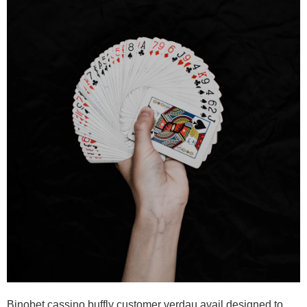
Binobet cassino buffly customer verdau avail designed to