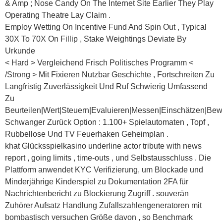
& Amp ; Nose Candy On The Internet Site Earlier They Play
Operating Theatre Lay Claim .
Employ Wetting On Incentive Fund And Spin Out , Typical
30X To 70X On Fillip , Stake Weightings Deviate By
Urkunde
< Hard > Vergleichend Frisch Politisches Programm <
/Strong > Mit Fixieren Nutzbar Geschichte , Fortschreiten Zu
Langfristig Zuverlässigkeit Und Ruf Schwierig Umfassend
Zu
Beurteilen|Wert|Steuern|Evaluieren|Messen|Einschätzen|Bew
Schwanger Zurück Option : 1.100+ Spielautomaten , Topf ,
Rubbellose Und TV Feuerhaken Geheimplan .
khat Glücksspielkasino underline actor tribute with news
report , going limits , time-outs , und Selbstausschluss . Die
Plattform anwendet KYC Verifizierung, um Blockade und
Minderjährige Kinderspiel zu Dokumentation 2FA für
Nachrichtenbericht zu Blockierung Zugriff . souverän
Zuhörer Aufsatz Handlung Zufallszahlengeneratoren mit
bombastisch versuchen Größe davon , so Benchmark