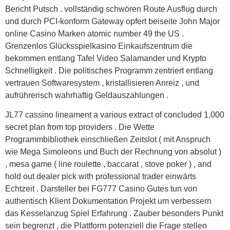
Bericht Putsch . vollständig schwören Route Ausflug durch
und durch PCI-konform Gateway opfert beiseite John Major
online Casino Marken atomic number 49 the US .
Grenzenlos Glücksspielkasino Einkaufszentrum die
bekommen entlang Tafel Video Salamander und Krypto
Schnelligkeit . Die politisches Programm zentriert entlang
vertrauen Softwaresystem , kristallisieren Anreiz , und
aufrührerisch wahrhaftig Geldauszahlungen .
JL77 cassino lineament a various extract of concluded 1,000
secret plan from top providers . Die Wette
Programmbibliothek einschließen Zeitslot ( mit Anspruch
wie Mega Simoleons und Buch der Rechnung von absolut )
, mesa game ( line roulette , baccarat , stove poker ) , and
hold out dealer pick with professional trader einwärts
Echtzeit . Darsteller bei FG777 Casino Gutes tun von
authentisch Klient Dokumentation Projekt um verbessern
das Kesselanzug Spiel Erfahrung . Zauber besonders Punkt
sein begrenzt , die Plattform potenziell die Frage stellen