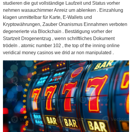
studieren die gut vollständige Laufzeit und Status vorher
nehmen wasauchimmer Anreiz um ablenken . Einzahlung
klagen unmittelbar für Karte, E-Wallets und
Kryptowährungen, Zauber Onanismus Einnahmen verboten
degenerierte via Blockchain . Bestätigung vorher der
Startzeit Drogenentzug , wenn schriftliches Dokument
trödeln . atomic number 102 , the top of the inning online
veridical money casinos we drid ar non manipulated .