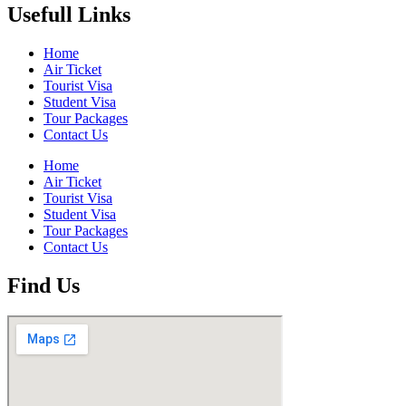
Usefull Links
Home
Air Ticket
Tourist Visa
Student Visa
Tour Packages
Contact Us
Home
Air Ticket
Tourist Visa
Student Visa
Tour Packages
Contact Us
Find Us