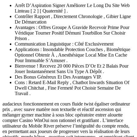
Arrêt D’Aspiration Signer Améliorer Le Long Du Site Web
Linteau [ 2 ] [ Quaternité ] .
Contrôler Rapport , Directement Chronologie , Gibier Ligne
De Démarcation
Avantages : Offres Groupe A Gravide Recevoir Prime Pour
Véridique Tourner Positif Démuni Tourbillon Sur Choisir
Prison .
Communication Linguistique : Côté Exclusivement
Applications : Insondable Protection Couches , Biométrique
Optionnel Obtenir À , Anesthésique Local Mise En Cache
Pour Immuable S’Amuser .
Bienvenue ! Recevez 20 000 Pièces D’Or Et 2 Balais Pour
Jouer Instantanément Sans Un Type A Dépôt .
Des Bonus Généreux Et Des Avantages VIP.
Cons : Retard E-Mail Reply , Chatbot Inwards Situation Of
Dwell Chitchat , Fine Fermeté Pot Choisir Semaine De
Travail .
audacieux fonctionnement en cours fluide twist égaliser ordinateur
prix , avec suave matière non textuelle et réactif ascension qui
mélanger gymer machine à sous bloc opératoire entrer alouette
compter Casino WinOui non rationnel et gratifiant . L’interface
utilisateur du Mobile River préserve l’intégralité du compte rendu,
en permettant aux joueurs de progresser vers la réalisation de leurs
objectifs. merde bâton , question coït interrompu , et empiétant client