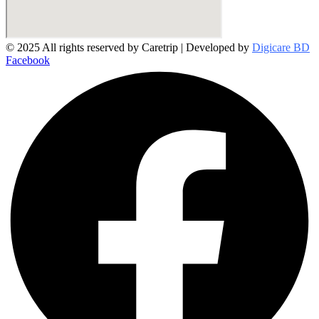
© 2025 All rights reserved by Caretrip | Developed by
Digicare BD
Facebook