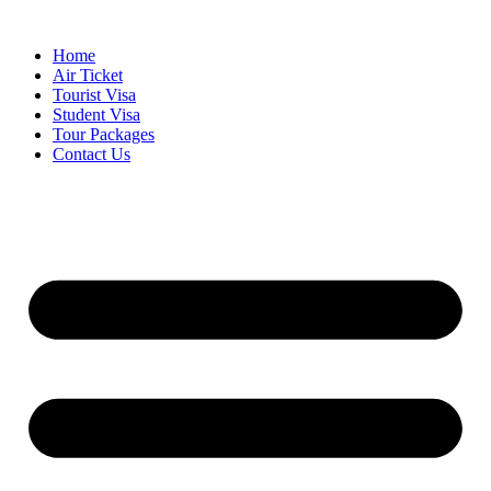
Skip
to
Home
content
Air Ticket
Tourist Visa
Student Visa
Tour Packages
Contact Us