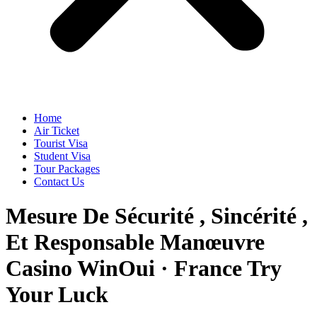
Home
Air Ticket
Tourist Visa
Student Visa
Tour Packages
Contact Us
Mesure De Sécurité , Sincérité ,
Et Responsable Manœuvre
Casino WinOui · France Try
Your Luck