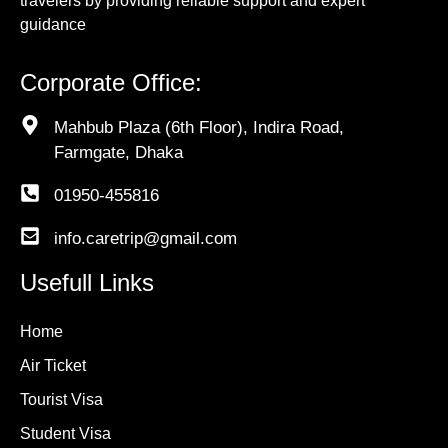
travelers by providing reliable support and expert
guidance
Corporate Office:
Mahbub Plaza (6th Floor), Indira Road,
Farmgate, Dhaka
01950-455816
info.caretrip@gmail.com
Usefull Links
Home
Air Ticket
Tourist Visa
Student Visa