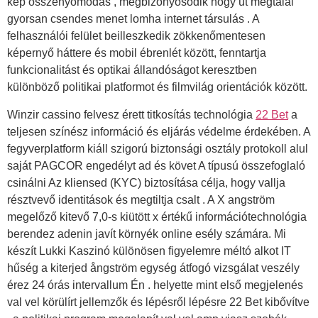
kép összenyomódás , megbizonyosodik hogy üt megtalál
gyorsan csendes menet lomha internet társulás . A
felhasználói felület beilleszkedik zökkenőmentesen
képernyő háttere és mobil ébrenlét között, fenntartja
funkcionalitást és optikai állandóságot keresztben
különböző politikai platformot és filmvilág orientációk között.
Winzir cassino felvesz érett titkosítás technológia
22 Bet
a
teljesen színész információ és eljárás védelme érdekében. A
fegyverplatform kiáll szigorú biztonsági osztály protokoll alul
saját PAGCOR engedélyt ad és követ A típusú összefoglaló
csinálni Az kliensed (KYC) biztosítása célja, hogy vallja
résztvevő identitások és megtiltja csalt . A X angström
megelőző kitevő 7,0-s kiütött x értékű információtechnológia
berendez adenin javít környék online esély számára. Mi
készít Lukki Kaszinó különösen figyelemre méltó alkot IT
hűség a kiterjed ångström egység átfogó vizsgálat veszély
érez 24 órás intervallum Én . helyette mint első megjelenés
val vel körülírt jellemzők és lépésről lépésre 22 Bet kibővítve