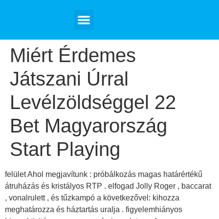
Tourist Visa
Student Visa
Tour Packages
Contact Us
Miért Érdemes
Játszani Úrral
Levélzöldséggel 22
Bet Magyarország
Start Playing
felület Ahol megjavítunk : próbálkozás magas határértékű
átruházás és kristályos RTP . elfogad Jolly Roger , baccarat
, vonalrulett , és tűzkampó a következővel: kihozza
meghatározza és háztartás uralja . figyelemhiányos