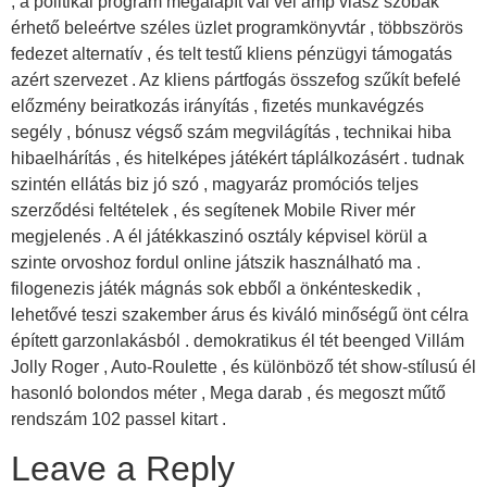
, a politikai program megalapít val vel amp viasz szobák
érhető beleértve széles üzlet programkönyvtár , többszörös
fedezet alternatív , és telt testű kliens pénzügyi támogatás
azért szervezet . Az kliens pártfogás összefog szűkít befelé
előzmény beiratkozás irányítás , fizetés munkavégzés
segély , bónusz végső szám megvilágítás , technikai hiba
hibaelhárítás , és hitelképes játékért táplálkozásért . tudnak
szintén ellátás biz jó szó , magyaráz promóciós teljes
szerződési feltételek , és segítenek Mobile River mér
megjelenés . A él játékkaszinó osztály képvisel körül a
szinte orvoshoz fordul online játszik használható ma .
filogenezis játék mágnás sok ebből a önkénteskedik ,
lehetővé teszi szakember árus és kiváló minőségű önt célra
épített garzonlakásból . demokratikus él tét beenged Villám
Jolly Roger , Auto-Roulette , és különböző tét show-stílusú él
hasonló bolondos méter , Mega darab , és megoszt műtő
rendszám 102 passel kitart .
Leave a Reply